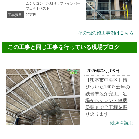
ムシリコン 水切り：ファインパー
フェクトベスト
20万円
工事費用
その他の施工事例はこちら
この工事と同じ工事を行っている現場ブログ
2026年08月08日
【熊本市中央区】錆
びついた140坪倉庫の
鉄骨塗装が完工。足
場からケレン・無機
塗装まで全工程を振
り返ります
続きを読む