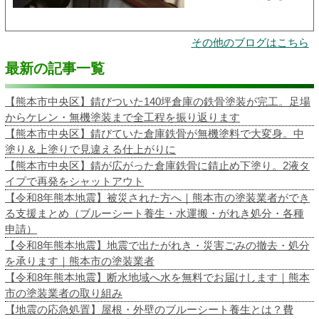
その他のブログはこちら
最新の記事一覧
【熊本市中央区】錆びついた140坪倉庫の鉄骨塗装が完工。足場
からケレン・無機塗装まで全工程を振り返ります
【熊本市中央区】錆びていた倉庫鉄骨が無機塗料で大変身。中
塗り＆上塗りで見違える仕上がりに
【熊本市中央区】錆が広がった倉庫鉄骨に錆止め下塗り。2液タ
イプで再発をシャットアウト
【令和8年熊本地震】被災された方へ｜熊本市の塗装業者ができ
る支援まとめ（ブルーシート養生・水運搬・がれき処分・各種
申請）
【令和8年熊本地震】地震で出たがれき・災害ごみの撤去・処分
を承ります｜熊本市の塗装業者
【令和8年熊本地震】断水地域へ水を無料でお届けします｜熊本
市の塗装業者の取り組み
【地震の応急処置】屋根・外壁のブルーシート養生とは？費