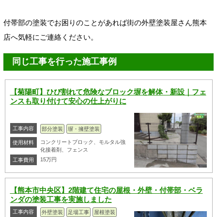
付帯部の塗装でお困りのことがあれば街の外壁塗装屋さん熊本
店へ気軽にご連絡ください。
同じ工事を行った施工事例
【菊陽町】ひび割れて危険なブロック塀を解体・新設｜フェ
ンスも取り付けて安心の仕上がりに
工事内容
部分塗装
塀・擁壁塗装
コンクリートブロック、モルタル強
使用材料
化接着剤、フェンス
15万円
工事費用
【熊本市中央区】2階建て住宅の屋根・外壁・付帯部・ベラ
ンダの塗装工事を実施しました
工事内容
外壁塗装
足場工事
屋根塗装