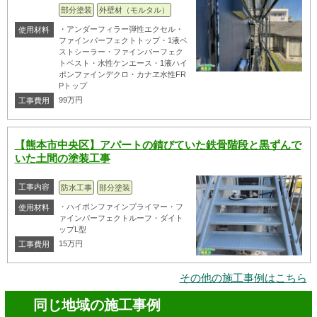
部分塗装
外壁材（モルタル）
・アンダーフィラー弾性エクセル・
使用材料
ファインパーフェクトトップ・1液ベ
ストシーラー・ファインパーフェク
トベスト・水性ケンエース・1液ハイ
ポンファインデクロ・カナヱ水性FR
Pトップ
99万円
工事費用
【熊本市中央区】アパートの錆びていた鉄骨階段と黒ずんで
いた土間の塗装工事
工事内容
防水工事
部分塗装
・ハイポンファインプライマー・フ
使用材料
ァインパーフェクトルーフ・ダイト
ップL型
15万円
工事費用
その他の施工事例はこちら
同じ地域の施工事例