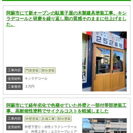
阿蘇市にて新オープンの駄菓子屋の木製建具塗装工事。キシ
ラデコールと研磨を繰り返し期の質感そのままに仕上げまし
た。
工事内容
門扉塗装
部分塗装
キシラデコール
使用材料
３万円
工事費用
阿蘇市にて経年劣化で色褪せていた外壁と一部付帯部塗装工
事、高耐候性塗料でサイクルコストを軽減しました
工事内容
外壁塗装
足場工事
部分塗装
外壁下塗り：水性ミラクシーラーエ
使用材料
コ 外壁上塗り：エスケープレミア