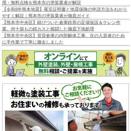
用・無料点検を熊本市の塗装業者が解説
【令和8年熊本地震】罹災証明書と地震保険の申請方法をわかり
やすく解説｜熊本市の塗装業者が徹底ガイド
【熊本市中央区】錆びついた倉庫鉄骨の足場仮設＆ケレン作
業。何十袋もの錆カスと格闘した徹底下地処理
【熊本市中央区】賃貸倉庫の内部解体工事。次の入居者のため
に手作業で丁寧に撤去しました