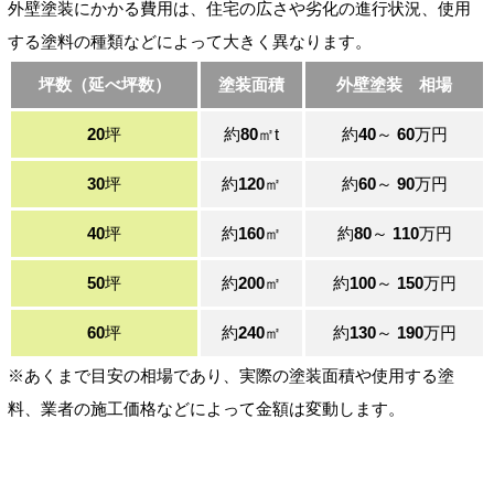
外壁塗装にかかる費用は、住宅の広さや劣化の進行状況、使用
する塗料の種類などによって大きく異なります。
坪数（延べ坪数）
塗装面積
外壁塗装 相場
20
坪
約
80
㎡t
約
40
～
60
万円
30
坪
約
120
㎡
約
60
～
90
万円
40
坪
約
160
㎡
約
80
～
110
万円
50
坪
約
200
㎡
約
100
～
150
万円
60
坪
約
240
㎡
約
130
～
190
万円
※あくまで目安の相場であり、実際の塗装面積や使用する塗
料、業者の施工価格などによって金額は変動します。