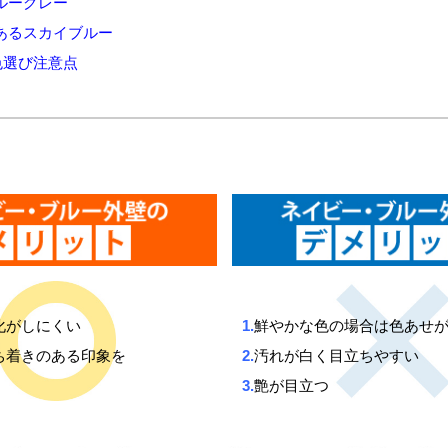
ーグレー
るスカイブルー
色選び注意点
化がしにくい
1.
鮮やかな色の場合は色あせ
ち着きのある印象を
2.
汚れが白く目立ちやすい
3.
艶が目立つ