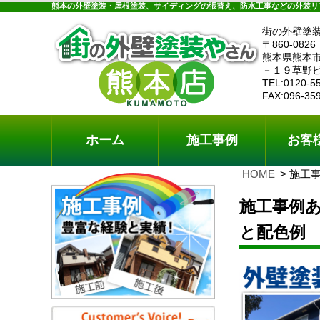
ホーム
施工事例
お客様の声
工事メニ
熊本の外壁塗装・屋根塗装、サイディングの張替え、防水工事などの外装リ
街の外壁塗
〒860-0826
熊本県熊本
－１９草野
TEL:0120-5
FAX:096-35
ホーム
施工事例
お客
HOME
施工
施工事例
と配色例