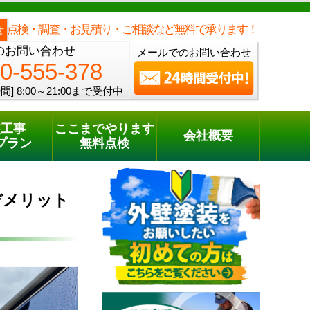
メールでのご相談
電話でのご相談
[8:00～21:00まで受付中]
0120-555-378
one
点検・調査・お見積り・ご相談など無料で承ります！
せ
のお問い合わせ
メールでのお問い合わせ
0-555-378
間]
8:00～21:00まで受付中
装工事
ここまでやります
会社概要
プラン
無料点検
デメリット