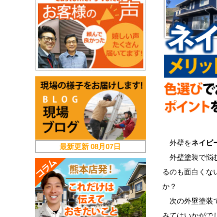
外壁を
ネイビ
最新更新
08月07日
外壁塗装で悩む
るのも面白くな
か？
次の外壁塗装で
みてはいかがで