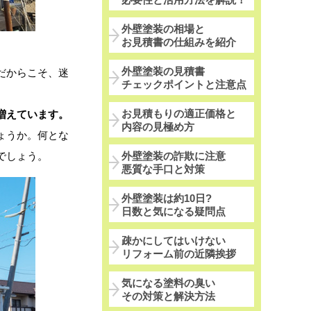
外壁塗装の相場と
お見積書の仕組みを紹介
外壁塗装の見積書
だからこそ、迷
チェックポイントと注意点
お見積もりの適正価格と
増えています。
内容の見極め方
ょうか。何とな
外壁塗装の詐欺に注意
でしょう。
悪質な手口と対策
外壁塗装は約10日?
日数と気になる疑問点
疎かにしてはいけない
リフォーム前の近隣挨拶
気になる塗料の臭い
その対策と解決方法