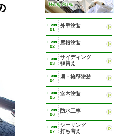
menu
外壁塗装
01
menu
屋根塗装
02
サイディング
menu
張替え
03
menu
塀・擁壁塗装
04
menu
室内塗装
05
menu
防水工事
06
シーリング
menu
打ち替え
07