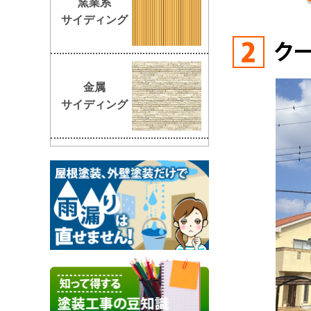
窯業系
サイディング
金属
サイディング