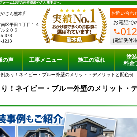
ュー
施工の流れ
会社概要
料金プラン
無料点検
フォームは街の外壁塗装やさん熊本店へ。
ph
お問い合わ
装やさん熊本店
お電話で
市南区平田１丁目１４
012
ビル２０５
phone
55-378
[電話受付時
9-1213
塗
様の声
工事メニュー
施工の流れ
料金
事例あり！ネイビー・ブルー外壁のメリット・デメリットと配色例
あり！ネイビー・ブルー外壁のメリット・