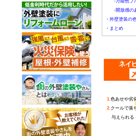
-万能色ブル
-開放感のあ
・外壁塗装の
・まとめ
1.
色あせや劣
2.
クールで落
与えられる