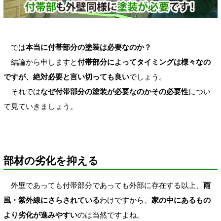
では
本当に付帯部分の塗装は必要なのか？
結論から申しますと
付帯部分によってタイミングは様々なの
ですが、絶対必要と言い切っても良い
でしょう。
それでは
なぜ付帯部分の塗装が必要なのかその必要性
につい
て見ていきましょう。
部材の劣化を抑える
外壁であっても付帯部分であっても外部に存在する以上、
雨
風・紫外線にさらされている
わけですから、
家の中にあるもの
より劣化が進みやすい
のは当然ですよね。