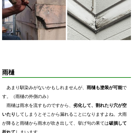
雨樋
あまり馴染みがないかもしれませんが、
雨樋も塗装が可能
で
す。（雨樋の外側のみ）
雨樋は雨水を流すものですから、
劣化して、割れたり穴が空
いたり
してしまうとそこから漏れることになりますよね。大雨
が降ると雨樋から雨水が吹き出して、挙げ句の果ては
破損して
折れて
しまいます。