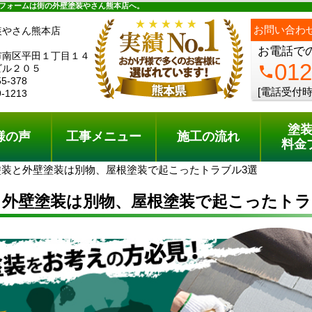
ュー
施工の流れ
会社概要
料金プラン
無料点検
フォームは街の外壁塗装やさん熊本店へ。
ph
お問い合わ
装やさん熊本店
お電話で
市南区平田１丁目１４
012
ビル２０５
phone
55-378
[電話受付時
9-1213
塗
様の声
工事メニュー
施工の流れ
料金
塗装と外壁塗装は別物、屋根塗装で起こったトラブル3選
と外壁塗装は別物、屋根塗装で起こったトラ