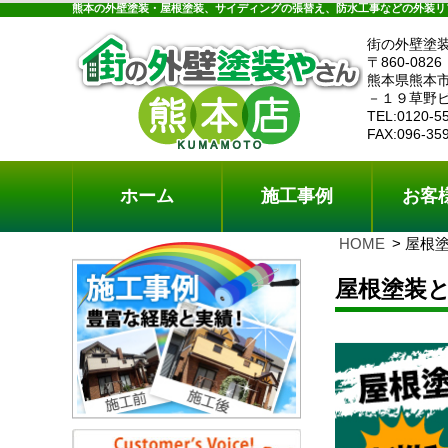
ホーム
施工事例
お客様の声
工事メニ
熊本の外壁塗装・屋根塗装、サイディングの張替え、防水工事などの外装リ
街の外壁塗
〒860-0826
熊本県熊本
－１９草野
TEL:0120-5
FAX:096-35
ホーム
施工事例
お客
HOME
屋根
屋根塗装