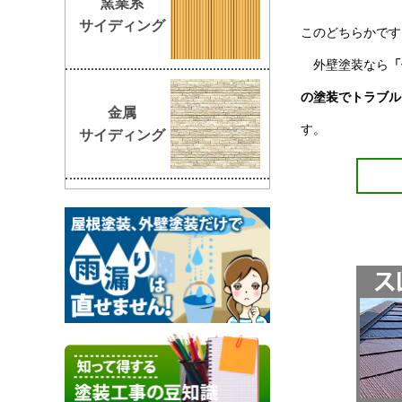
窯業系
サイディング
このどちらかです
外壁塗装なら
「
の塗装でトラブル
金属
す。
サイディング