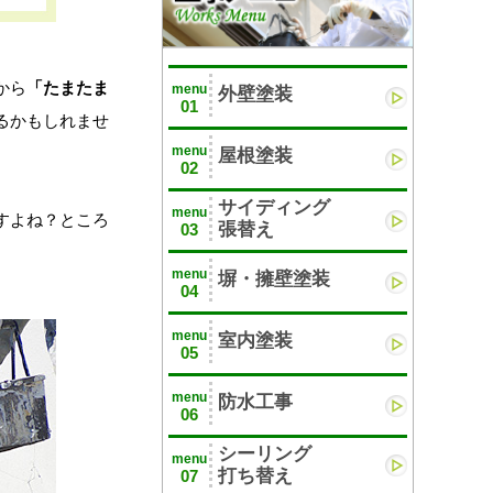
から
「たまたま
menu
外壁塗装
01
るかもしれませ
menu
屋根塗装
02
サイディング
menu
すよね？ところ
張替え
03
menu
塀・擁壁塗装
04
menu
室内塗装
05
menu
防水工事
06
シーリング
menu
打ち替え
07