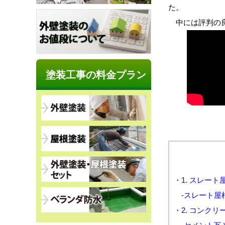
た。
中には評判の良
塗装工事の料金プラン
・1. スレー
-スレート屋
・2. コンク