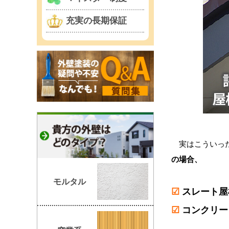
充実の長期保証
実はこういった
の場合、
モルタル
☑
スレート屋
☑
コンクリー