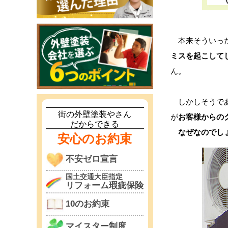
本来そういった
ミスを起こして
ん。
しかしそうであ
街の外壁塗装やさん
が
お客様からの
だからできる
なぜなのでし
安心のお約束
不安ゼロ宣言
国土交通大臣指定
リフォーム瑕疵保険
10のお約束
マイスター制度