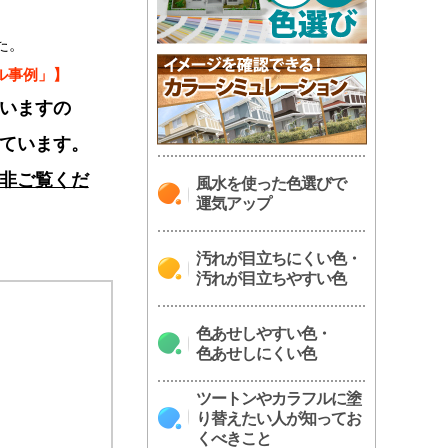
た。
ル事例」】
いますの
ています。
非ご覧くだ
風水を使った色選びで
運気アップ
汚れが目立ちにくい色・
汚れが目立ちやすい色
色あせしやすい色・
色あせしにくい色
ツートンやカラフルに塗
り替えたい人が知ってお
くべきこと