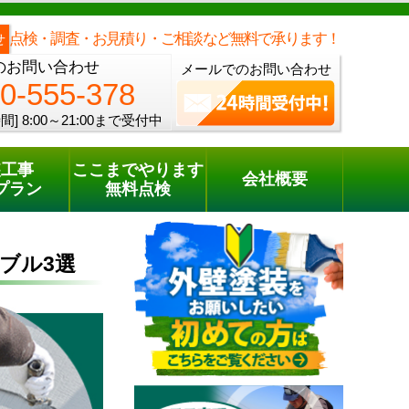
メールでのご相談
電話でのご相談
[8:00～21:00まで受付中]
0120-555-378
one
点検・調査・お見積り・ご相談など無料で承ります！
せ
のお問い合わせ
メールでのお問い合わせ
0-555-378
間]
8:00～21:00まで受付中
装工事
ここまでやります
会社概要
プラン
無料点検
ブル3選