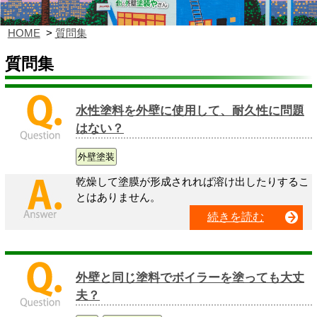
HOME
質問集
質問集
水性塗料を外壁に使用して、耐久性に問題
はない？
外壁塗装
乾燥して塗膜が形成されれば溶け出したりするこ
とはありません。
続きを読む
外壁と同じ塗料でボイラーを塗っても大丈
夫？