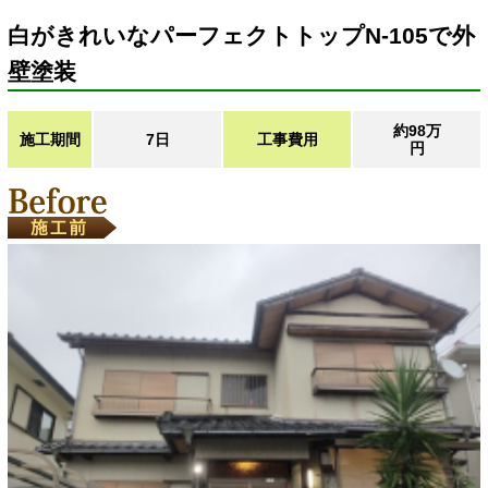
白がきれいなパーフェクトトップN-105で外
壁塗装
約98万
施工期間
7日
工事費用
円