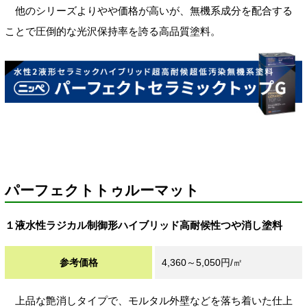
他のシリーズよりやや価格が高いが、無機系成分を配合する
ことで圧倒的な光沢保持率を誇る高品質塗料。
パーフェクトトゥルーマット
１液水性ラジカル制御形ハイブリッド高耐候性つや消し塗料
参考価格
4,360～5,050円/㎡
上品な艶消しタイプで、モルタル外壁などを落ち着いた仕上