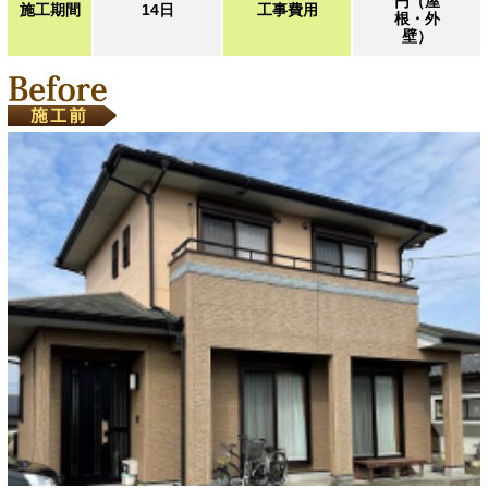
円（屋
施工期間
14日
工事費用
根・外
壁）