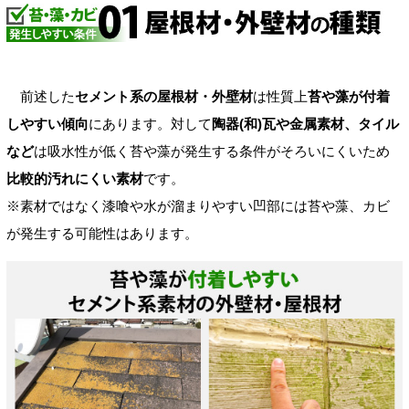
前述した
セメント系の屋根材・外壁材
は性質上
苔や藻が付着
しやすい傾向
にあります。対して
陶器(和)瓦や金属素材、タイル
など
は吸水性が低く苔や藻が発生する条件がそろいにくいため
比較的汚れにくい素材
です。
※素材ではなく漆喰や水が溜まりやすい凹部には苔や藻、カビ
が発生する可能性はあります。