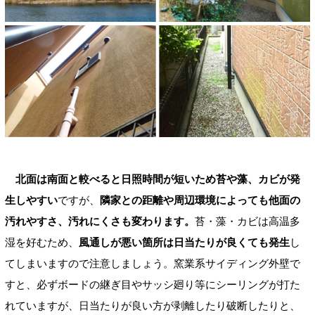
北面は南面と較べると日照時間が短いため苔や藻、カビが発
生しやすい
ですが、
隣家との距離や周辺環境によっても他面の
汚れやすさ、汚れにくさも変わります。
苔・藻・カビは高温多
湿を好むため、
風通しが悪い箇所は日当たりが良くても発生
し
てしまいますので注意しましょう。窯業系サイディング外壁で
すと、必ずボードの継ぎ目やサッシ廻り等にシーリングが打た
れていますが、日当たりが良い方が剥離したり破断したりと、