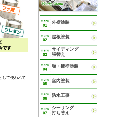
menu
外壁塗装
01
menu
屋根塗装
02
サイディング
menu
張替え
03
menu
塀・擁壁塗装
04
として使われて
menu
室内塗装
05
。
menu
防水工事
06
シーリング
menu
打ち替え
07