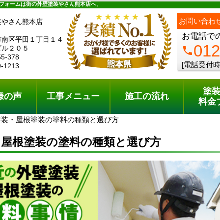
ュー
施工の流れ
会社概要
料金プラン
無料点検
フォームは街の外壁塗装やさん熊本店へ。
ph
お問い合わ
装やさん熊本店
お電話で
市南区平田１丁目１４
012
ビル２０５
phone
55-378
[電話受付時
9-1213
塗
様の声
工事メニュー
施工の流れ
料金
塗装・屋根塗装の塗料の種類と選び方
・屋根塗装の塗料の種類と選び方