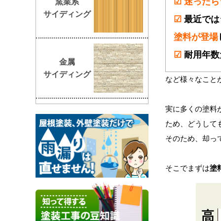
☑
迷ったら
窯業系
サイディング
☑
最近では
塗料が登場
☑
耐用年数
金属
サイディング
など様々なこと
実に多くの塗料
ため、どうして
そのため、却っ
そこでまずは
塗