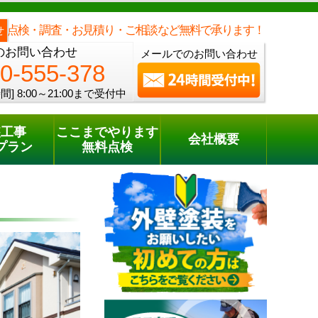
メールでのご相談
電話でのご相談
[8:00～21:00まで受付中]
0120-555-378
one
点検・調査・お見積り・ご相談など無料で承ります！
せ
のお問い合わせ
メールでのお問い合わせ
0-555-378
間]
8:00～21:00まで受付中
装工事
ここまでやります
会社概要
プラン
無料点検