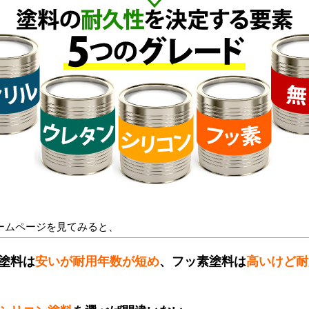
ームページを見てみると、
塗料は
安いが耐用年数が短め
、フッ素塗料は
高いけど耐