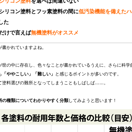
シリコン塗料
を選べば間違いない
シリコン塗料とフッ素塗料の間に
低汚染機能を備えたハ
した
だけで言えば
無機塗料がオススメ
が書かれていますよね。
が世の中に存在し、色々なことが書かれているうえに、さらに科学
も
「ややこしい」「難しい」
と感じるポイントが多いのです。
て塗料選びの難所となってしまうこともしばしば……。
料の種類についてわかりやすく分類
してみようと思います！