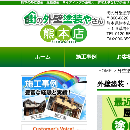
ホーム
施工事例
お客様の声
工事メニ
熊本の外壁塗装・屋根塗装、サイディングの張替え、防水工事などの外装リ
街の外壁塗
〒860-0826
熊本県熊本
－１９草野
TEL:0120-5
FAX:096-35
ホーム
施工事例
お客
HOME
外壁
外壁塗装