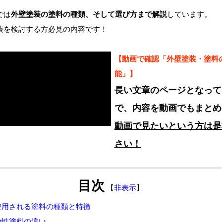
では
外壁塗装の塗料の種類、そして選び方まで解説
しています。
装を検討する方必見の内容です！
【動画で確認「外壁塗装・塗料
能」】
長い文章のページとなって
で、内容を動画でもまとめ
動画で見たいという方は是
さい！
目次
【
非表示
】
使用される塗料の種類と特徴
油性塗料の違い