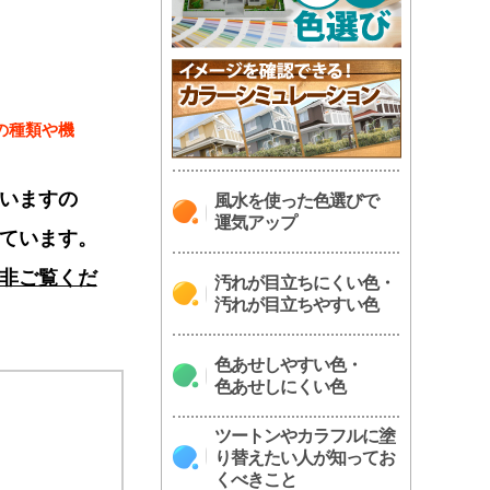
の種類や機
いますの
風水を使った色選びで
運気アップ
ています。
非ご覧くだ
汚れが目立ちにくい色・
汚れが目立ちやすい色
色あせしやすい色・
色あせしにくい色
ツートンやカラフルに塗
り替えたい人が知ってお
くべきこと