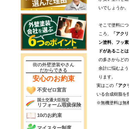
いでしょうか。
そこで塗料につ
ころ、
「アクリ
ン塗料、フッ素
ドがあることは
の多さからどの
街の外壁塗装やさん
余計に悩むよう
だからできる
ります。
安心のお約束
実はこの
「アク
不安ゼロ宣言
いる合成樹脂を
国土交通大臣指定
※無機塗料は無
リフォーム瑕疵保険
10のお約束
マイスター制度