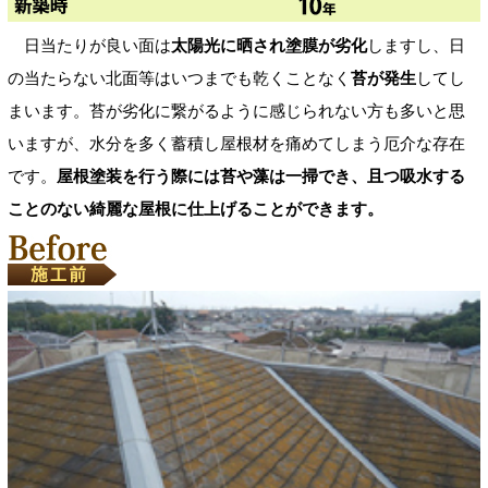
日当たりが良い面は
太陽光に晒され塗膜が劣化
しますし、日
の当たらない北面等はいつまでも乾くことなく
苔が発生
してし
まいます。苔が劣化に繋がるように感じられない方も多いと思
いますが、水分を多く蓄積し屋根材を痛めてしまう厄介な存在
です。
屋根塗装を行う際には苔や藻は一掃でき、且つ吸水する
ことのない綺麗な屋根に仕上げることができます。