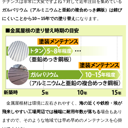
テナンスは非常に大変ですよね？対して近年注目を集めている
ガルバリウム（アルミニウムと亜鉛の複合めっき鋼板）は錆び
にくいことから10～15年での塗り替え
になります。
金属屋根材は環境に左右されやすく、
海の近くや鉄粉・埃が
飛来しやすい工場周辺では極端に耐用年数が落ちる
場合もあり
ますので、そのような地域では早め早めのメンテナンスを心掛