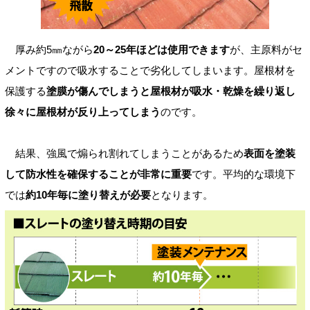
厚み約5㎜ながら
20～25年ほどは使用できます
が、主原料がセ
メントですので吸水することで劣化してしまいます。屋根材を
保護する
塗膜が傷んでしまうと屋根材が吸水・乾燥を繰り返し
徐々に屋根材が反り上ってしまう
のです。
結果、強風で煽られ割れてしまうことがあるため
表面を塗装
して防水性を確保することが非常に重要
です。平均的な環境下
では
約10年毎に塗り替えが必要
となります。