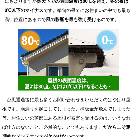
にもよりますが
炎天下での表面温度は80℃を超え、冬の夜は
0℃以下のマイナス
です。挙句の果てにお住まいの中でも最も
高い位置にあるので
風の影響を最も強く受ける
のです。
台風通過後に最も多くお問い合わせをいただくのはやはり屋
根です。雨漏りを起こしてしまった、棟板金が飛んでしまった
等、お住まいの頂部にある屋根が被害を受けるのは、いうなれ
ば仕方のないこと、必然的なことでもあります。
だからこそ定
期的なメンテナンスが欠かせない
のです。