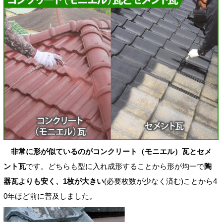
非常に形が似ているのがコンクリート（モニエル）瓦とセメ
ント瓦
です。どちらも型に入れ成形することから形が均一で
陶
器瓦よりも安く、1枚が大きい
(必要枚数が少なく済む)ことから4
0年ほど前に普及しました。