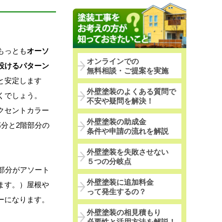
もっとも
オーソ
オンラインでの
設けるパターン
無料相談・ご提案を実施
と安定します
外壁塗装のよくある質問で
くでしょう。
不安や疑問を解決！
クセントカラー
外壁塗装の助成金
分と2階部分の
条件や申請の流れを解説
外壁塗装を失敗させない
５つの分岐点
部分がアソート
外壁塗装に追加料金
ます。）屋根や
って発生するの？
ーになります。
外壁塗装の相見積もり
必要性と活用方法を解説！