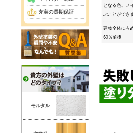
となる色。メ
充実の長期保証
ぶことができ
建物全体に占
60％前後
モルタル