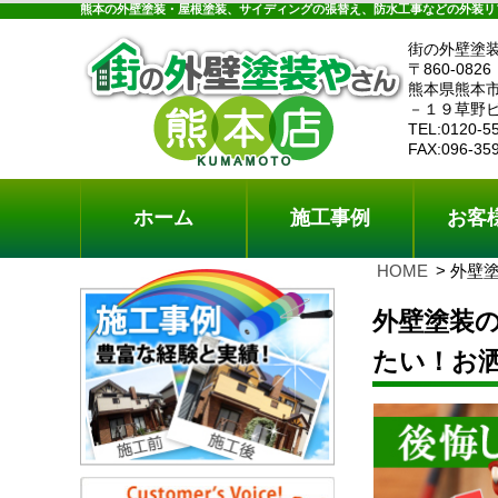
ホーム
施工事例
お客様の声
工事メニ
熊本の外壁塗装・屋根塗装、サイディングの張替え、防水工事などの外装リ
街の外壁塗
〒860-0826
熊本県熊本
－１９草野
TEL:0120-5
FAX:096-35
ホーム
施工事例
お客
HOME
外壁
外壁塗装
たい！お