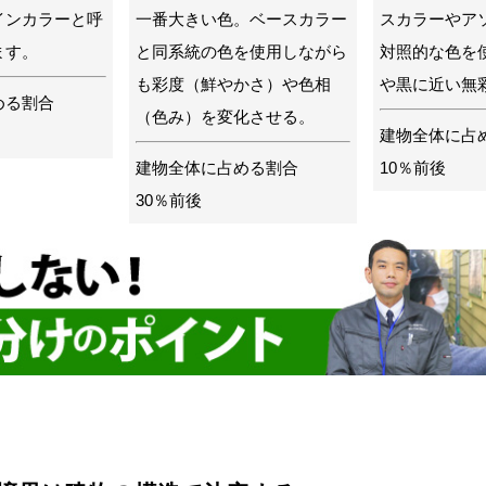
インカラーと呼
一番大きい色。ベースカラー
スカラーやア
ます。
と同系統の色を使用しながら
対照的な色を
も彩度（鮮やかさ）や色相
や黒に近い無
める割合
（色み）を変化させる。
建物全体に占
建物全体に占める割合
10％前後
30％前後