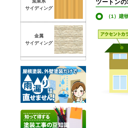
窯業系
ツートンの
サイディング
（1）建
金属
サイディング