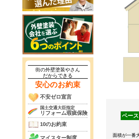
街の外壁塗装やさん
だからできる
安心のお約束
不安ゼロ宣言
国土交通大臣指定
リフォーム瑕疵保険
ベース
10のお約束
面積が一番大
マイスター制度