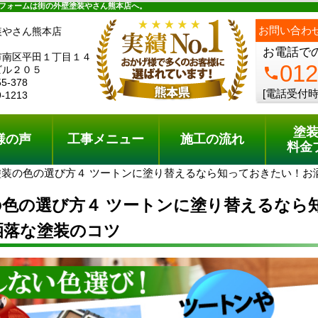
ュー
施工の流れ
会社概要
料金プラン
無料点検
フォームは街の外壁塗装やさん熊本店へ。
ph
お問い合わ
装やさん熊本店
お電話で
市南区平田１丁目１４
012
ビル２０５
phone
55-378
[電話受付時
9-1213
塗
様の声
工事メニュー
施工の流れ
料金
塗装の色の選び方４ ツートンに塗り替えるなら知っておきたい！お
の色の選び方４ ツートンに塗り替えるなら
洒落な塗装のコツ