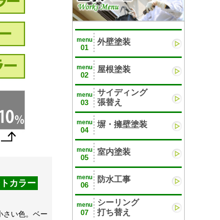
menu
外壁塗装
01
menu
屋根塗装
02
サイディング
menu
張替え
03
menu
塀・擁壁塗装
04
menu
室内塗装
05
menu
防水工事
ントカラー
06
シーリング
menu
打ち替え
07
さい色。ベー