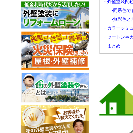
・外壁塗装配
-同系色で
-無彩色と
・カラーシミ
・ツートンや
・まとめ