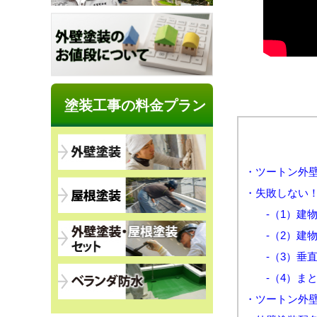
塗装工事の料金プラン
・ツートン外
・失敗しない
-（1）建物
-（2）建物
-（3）垂直
-（4）まと
・ツートン外