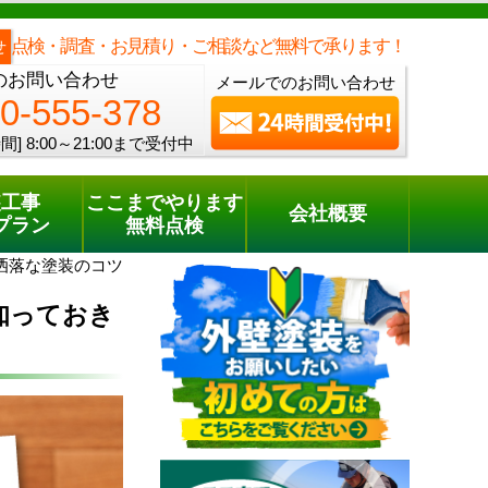
メールでのご相談
電話でのご相談
[8:00～21:00まで受付中]
0120-555-378
one
点検・調査・お見積り・ご相談など無料で承ります！
せ
のお問い合わせ
メールでのお問い合わせ
0-555-378
間]
8:00～21:00まで受付中
装工事
ここまでやります
会社概要
プラン
無料点検
洒落な塗装のコツ
知っておき