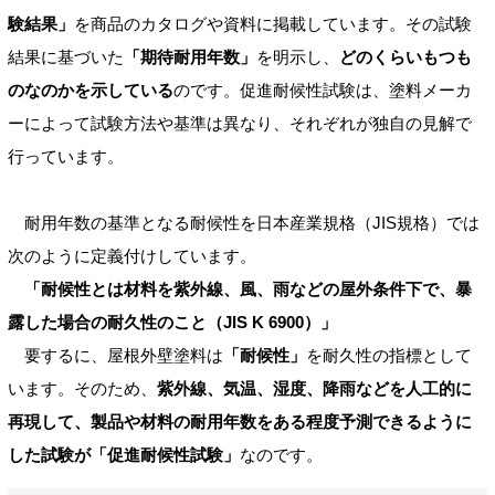
験結果」
を商品のカタログや資料に掲載しています。その試験
結果に基づいた
「期待耐用年数」
を明示し、
どのくらいもつも
のなのかを示している
のです。促進耐候性試験は、塗料メーカ
ーによって試験方法や基準は異なり、それぞれが独自の見解で
行っています。
耐用年数の基準となる耐候性を日本産業規格（JIS規格）では
次のように定義付けしています。
「耐候性とは材料を紫外線、風、雨などの屋外条件下で、暴
露した場合の耐久性のこと（JIS K 6900）」
要するに、屋根外壁塗料は
「耐候性」
を耐久性の指標として
います。そのため、
紫外線、気温、湿度、降雨などを人工的に
再現して、製品や材料の耐用年数をある程度予測できるように
した試験が「促進耐候性試験」
なのです。