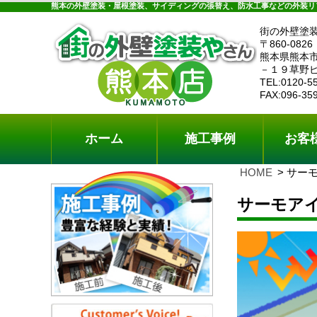
ホーム
施工事例
お客様の声
工事メニ
熊本の外壁塗装・屋根塗装、サイディングの張替え、防水工事などの外装リ
街の外壁塗
〒860-0826
熊本県熊本
－１９草野
TEL:0120-5
FAX:096-35
ホーム
施工事例
お客
HOME
サー
サーモア