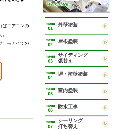
menu
外壁塗装
ればエアコンの
01
ん。
menu
屋根塗装
サーモアイでの
02
サイディング
menu
張替え
03
menu
塀・擁壁塗装
04
menu
室内塗装
05
menu
防水工事
06
シーリング
menu
打ち替え
07