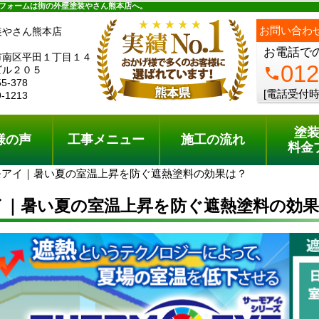
ュー
施工の流れ
会社概要
料金プラン
無料点検
フォームは街の外壁塗装やさん熊本店へ。
ph
お問い合わ
装やさん熊本店
お電話で
市南区平田１丁目１４
012
ビル２０５
phone
55-378
[電話受付時
9-1213
塗
様の声
工事メニュー
施工の流れ
料金
モアイ｜暑い夏の室温上昇を防ぐ遮熱塗料の効果は？
イ｜暑い夏の室温上昇を防ぐ遮熱塗料の効果