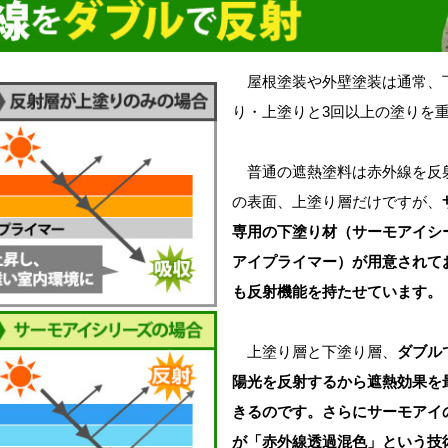
屋根塗装や外壁塗装は通常、
り・上塗りと3回以上の塗りを
普通の遮熱塗料は赤外線を反
の表面、上塗り層だけですが、
専用の下塗り材（サーモアイシ
アイプライマー）が用意されて
も反射機能を持たせています。
上塗り層と下塗り層、
ダブル
陽光を反射するから遮熱効果を
きるのです。さらにサーモアイ
が「赤外線透過混色」という技