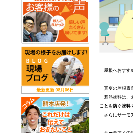
屋根へおすす
真夏の屋根表
最新更新
08月06日
遮熱塗料は、太
ことを防ぐ塗料
さらにサーモ
サーモアイの特