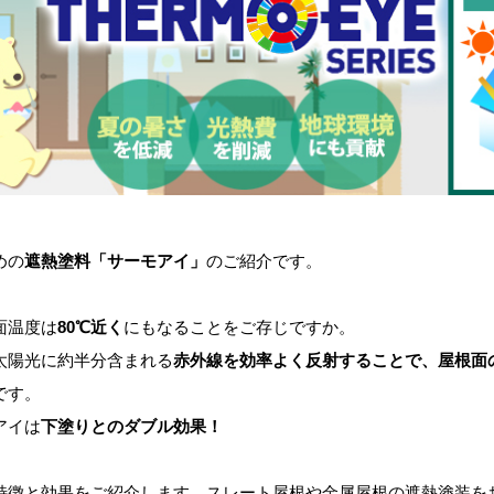
めの
遮熱塗料「サーモアイ」
のご紹介です。
面温度は
80℃近く
にもなることをご存じですか。
陽光に約半分含まれる
赤外線を効率よく反射することで、屋根面
です。
アイは
下塗りとのダブル効果！
徴と効果をご紹介します。スレート屋根や金属屋根の遮熱塗装を