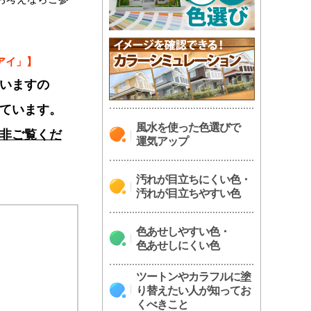
アイ」】
いますの
ています。
風水を使った色選びで
非ご覧くだ
運気アップ
汚れが目立ちにくい色・
汚れが目立ちやすい色
色あせしやすい色・
色あせしにくい色
ツートンやカラフルに塗
り替えたい人が知ってお
くべきこと