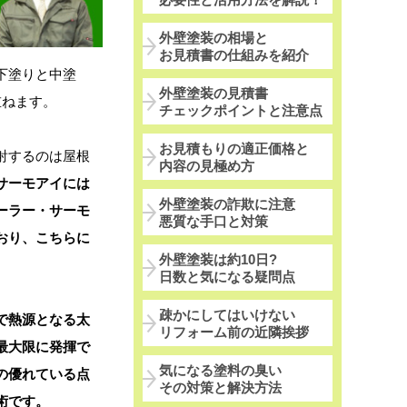
外壁塗装の相場と
お見積書の仕組みを紹介
下塗りと中塗
外壁塗装の見積書
重ねます。
チェックポイントと注意点
お見積もりの適正価格と
射するのは屋根
内容の見極め方
サーモアイには
外壁塗装の詐欺に注意
ーラー・サーモ
悪質な手口と対策
おり、こちらに
外壁塗装は約10日?
日数と気になる疑問点
疎かにしてはいけない
で熱源となる太
リフォーム前の近隣挨拶
最大限に発揮で
気になる塗料の臭い
の優れている点
その対策と解決方法
術です。