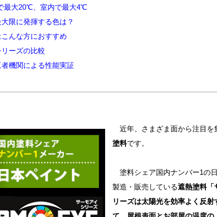
最大20℃、室内で最大4℃
最大限に発揮する色は？
はこんな方におすすめ
シリーズの比較
三者機関による性能実証
近年、さまざま面から注目を
塗料
です。
塗料シェア国内ナンバー1の日
製造・販売している
遮熱塗料「
リーズは太陽光を効率よく反射
て、屋根表面とお部屋の温度の