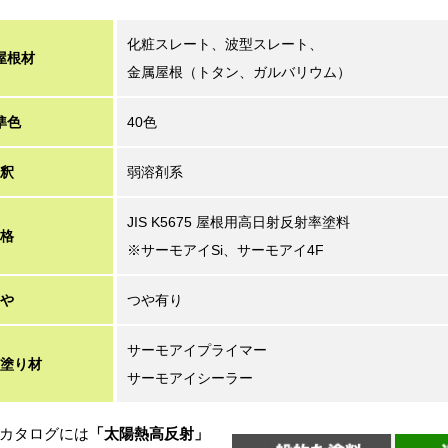
化粧スレート、波型スレート、
屋根材
金属屋根（トタン、ガルバリウム）
準色
40色
釈
弱溶剤系
JIS K5675 屋根用高日射反射率塗料
格
※サーモアイSi、サーモアイ4F
や
つや有り
サーモアイプライマー
塗り材
サーモアイシーラー
カタログには
「太陽熱高反射」