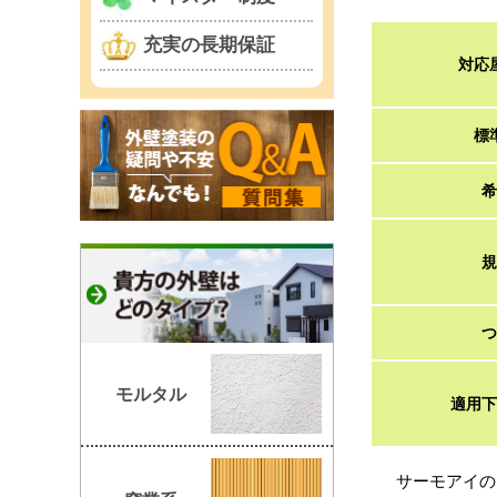
充実の長期保証
対応
標
希
規
つ
モルタル
適用下
サーモアイの