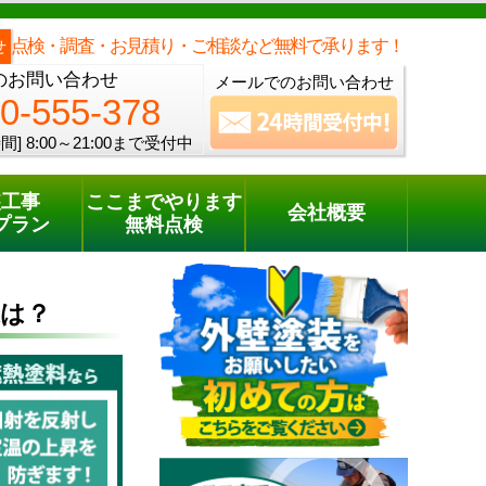
メールでのご相談
電話でのご相談
[8:00～21:00まで受付中]
0120-555-378
one
点検・調査・お見積り・ご相談など無料で承ります！
せ
のお問い合わせ
メールでのお問い合わせ
0-555-378
間]
8:00～21:00まで受付中
装工事
ここまでやります
会社概要
プラン
無料点検
は？