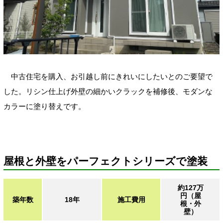
中古住宅を購入、お引越し前にきれいにしたいとのご要望で
した。リシン仕上げ外壁の細かいクラックを補修後、モダンな
カラーに塗り替えです。
屋根と外壁をパーフェクトシリーズで塗装
約127万
円（屋
築年数
18年
施工費用
根・外
壁）