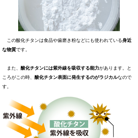
この酸化チタンは食品や歯磨き粉などにも使われている
身近
な物質
です。
また、
酸化チタンには紫外線を吸収する能力
があります。と
ころがこの時、
酸化チタン表面に発生するのがラジカル
なので
す。