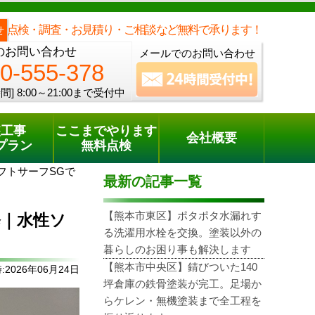
メールでのご相談
電話でのご相談
[8:00～21:00まで受付中]
0120-555-378
one
点検・調査・お見積り・ご相談など無料で承ります！
せ
のお問い合わせ
メールでのお問い合わせ
0-555-378
間]
8:00～21:00まで受付中
装工事
ここまでやります
会社概要
プラン
無料点検
フトサーフSGで
最新の記事一覧
【熊本市東区】ポタポタ水漏れす
修｜水性ソ
る洗濯用水栓を交換。塗装以外の
暮らしのお困り事も解決します
【熊本市中央区】錆びついた140
2026年06月24日
坪倉庫の鉄骨塗装が完工。足場か
らケレン・無機塗装まで全工程を