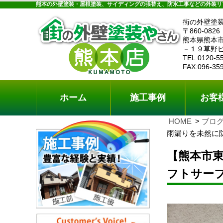
ホーム
施工事例
お客様の声
工事メニ
熊本の外壁塗装・屋根塗装、サイディングの張替え、防水工事などの外装リ
街の外壁塗
〒860-0826
熊本県熊本
－１９草野
TEL:0120-5
FAX:096-35
ホーム
施工事例
お客
HOME
ブロ
雨漏りを未然に
【熊本市
フトサー