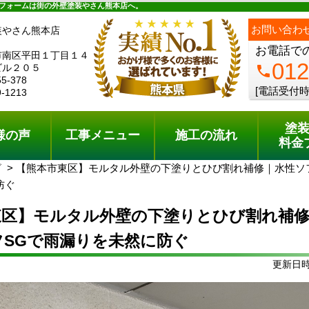
ュー
施工の流れ
会社概要
料金プラン
無料点検
フォームは街の外壁塗装やさん熊本店へ。
ph
お問い合わ
装やさん熊本店
お電話で
市南区平田１丁目１４
012
ビル２０５
phone
55-378
[電話受付時
9-1213
塗
様の声
工事メニュー
施工の流れ
料金
グ
【熊本市東区】モルタル外壁の下塗りとひび割れ補修｜水性ソ
防ぐ
東区】モルタル外壁の下塗りとひび割れ補
フSGで雨漏りを未然に防ぐ
更新日時: