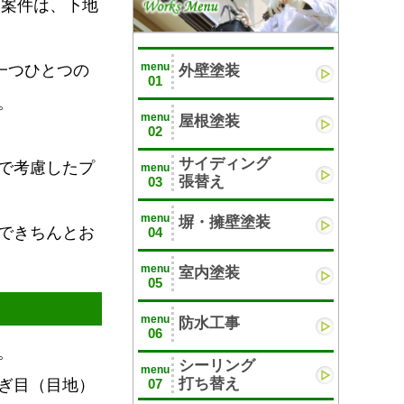
う案件は、下地
menu
一つひとつの
外壁塗装
01
。
menu
屋根塗装
02
サイディング
で考慮したプ
menu
張替え
03
menu
塀・擁壁塗装
できちんとお
04
menu
室内塗装
05
menu
防水工事
06
。
シーリング
menu
打ち替え
07
ぎ目（目地）