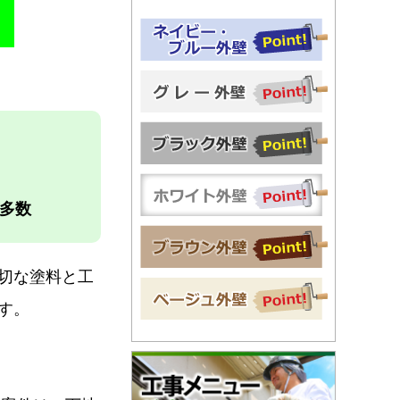
多数
切な塗料と工
す。