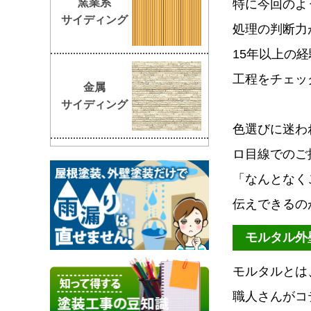
窯業系
特に今回のよ
サイディング
処理の判断力
15年以上の
工程をチェッ
金属
サイディング
色選びに迷わ
ロ目線でのご
「なんとなく
伝えできるの
モルタル外
モルタルとは
職人さんがコ