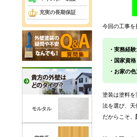
充実の長期保証
今回の工事を
・実務経験
・国家資格
・お家の色
塗装は塗料を
法を選び、天
モルタル
だからこそ、