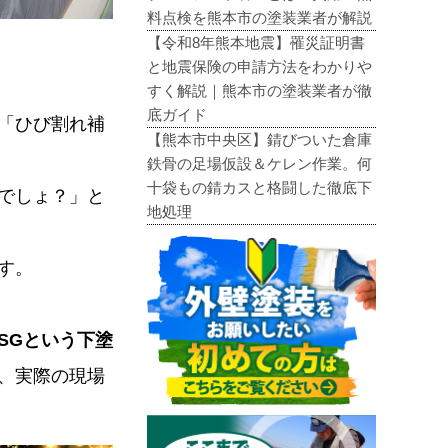
料点検を熊本市の塗装業者が解説
【令和8年熊本地震】罹災証明書
と地震保険の申請方法をわかりや
すく解説｜熊本市の塗装業者が徹
底ガイド
「ひび割れ補
【熊本市中央区】錆びついた倉庫
鉄骨の足場仮設＆ケレン作業。何
十袋もの錆カスと格闘した徹底下
でしょ？」と
地処理
す。
SGという下塗
、実際の現場