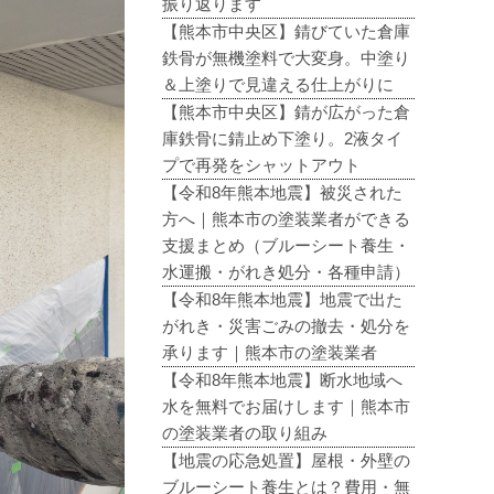
振り返ります
【熊本市中央区】錆びていた倉庫
鉄骨が無機塗料で大変身。中塗り
＆上塗りで見違える仕上がりに
【熊本市中央区】錆が広がった倉
庫鉄骨に錆止め下塗り。2液タイ
プで再発をシャットアウト
【令和8年熊本地震】被災された
方へ｜熊本市の塗装業者ができる
支援まとめ（ブルーシート養生・
水運搬・がれき処分・各種申請）
【令和8年熊本地震】地震で出た
がれき・災害ごみの撤去・処分を
承ります｜熊本市の塗装業者
【令和8年熊本地震】断水地域へ
水を無料でお届けします｜熊本市
の塗装業者の取り組み
【地震の応急処置】屋根・外壁の
ブルーシート養生とは？費用・無