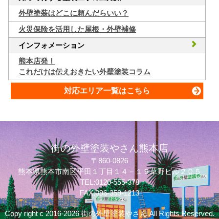
外壁塗装はどこに頼んだらいい？
火災保険を活用した屋根・外壁補修
インフォメーション
熊本店発！
これだけは伝えおきたい外壁塗装コラム
対応エリア一覧はこちら
街の外壁塗装やさん熊本店
〒860-0826
熊本県熊本市南区平田１丁目１４－１９草野ビル２０５
TEL:0120-555-378
FAX:096-359-1213
Copy right c 2016-2026 街の外壁塗装やさん All Rights Reserved.