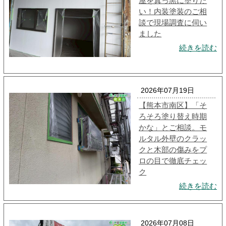
屋を真っ黒に塗りた
い！内装塗装のご相
談で現場調査に伺い
ました
続きを読む
2026年07月19日
【熊本市南区】「そ
ろそろ塗り替え時期
かな」とご相談。モ
ルタル外壁のクラッ
クと木部の傷みをプ
ロの目で徹底チェッ
ク
続きを読む
2026年07月08日