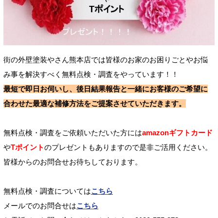
街の外壁塗装やさん熊本店では皆様のお家のお困りごとやお悩
み事を解決すべく無料点検・調査をやっています！！
最短で即日お伺いし、後日結果報告と一緒にお客様のご希望に
合わせた最適な補修方法をご提案させていただきます。
無料点検・調査をご依頼いただいた方には
amazonギフトカード
や
Tポイント
のプレゼントもありますので是非ご活用ください。
皆様からのお問合せお待ちしております。
無料点検・調査については
こちら
メールでのお問合せは
こちら