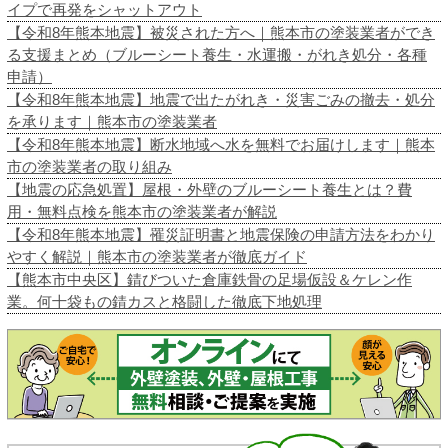
イプで再発をシャットアウト
【令和8年熊本地震】被災された方へ｜熊本市の塗装業者ができ
る支援まとめ（ブルーシート養生・水運搬・がれき処分・各種
申請）
【令和8年熊本地震】地震で出たがれき・災害ごみの撤去・処分
を承ります｜熊本市の塗装業者
【令和8年熊本地震】断水地域へ水を無料でお届けします｜熊本
市の塗装業者の取り組み
【地震の応急処置】屋根・外壁のブルーシート養生とは？費
用・無料点検を熊本市の塗装業者が解説
【令和8年熊本地震】罹災証明書と地震保険の申請方法をわかり
やすく解説｜熊本市の塗装業者が徹底ガイド
【熊本市中央区】錆びついた倉庫鉄骨の足場仮設＆ケレン作
業。何十袋もの錆カスと格闘した徹底下地処理