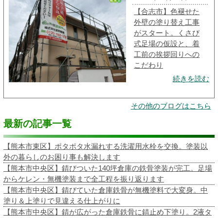
【合志市】色褪せた
外壁の塗り替え工事
がスタート。くさび
式足場の仮設と、着
工前の挨拶回りへの
こだわり
続きを読む
その他のブログはこちら
最新の記事一覧
【熊本市東区】ポタポタ水漏れする洗濯用水栓を交換。塗装以
外の暮らしのお困り事も解決します
【熊本市中央区】錆びついた140坪倉庫の鉄骨塗装が完工。足場
からケレン・無機塗装まで全工程を振り返ります
【熊本市中央区】錆びていた倉庫鉄骨が無機塗料で大変身。中
塗り＆上塗りで見違える仕上がりに
【熊本市中央区】錆が広がった倉庫鉄骨に錆止め下塗り。2液タ