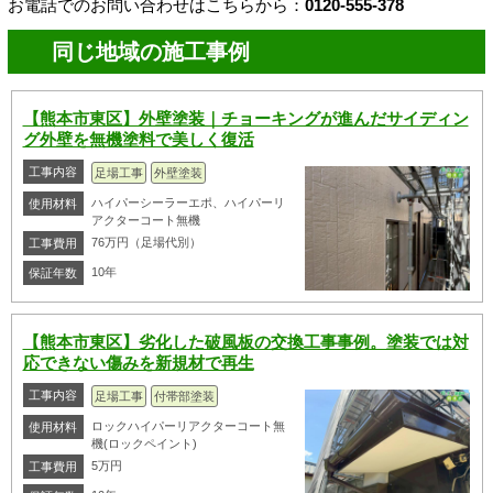
お電話でのお問い合わせはこちらから：
0120-555-378
同じ地域の施工事例
【熊本市東区】外壁塗装｜チョーキングが進んだサイディン
グ外壁を無機塗料で美しく復活
工事内容
足場工事
外壁塗装
ハイパーシーラーエポ、ハイパーリ
使用材料
アクターコート無機
76万円（足場代別）
工事費用
10年
保証年数
【熊本市東区】劣化した破風板の交換工事事例。塗装では対
応できない傷みを新規材で再生
工事内容
足場工事
付帯部塗装
ロックハイパーリアクターコート無
使用材料
機(ロックペイント)
5万円
工事費用