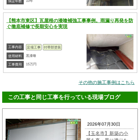
10年
保証年数
【熊本市東区】瓦屋根の漆喰補強工事事例。雨漏り再発を防
ぐ徹底補修で長期安心を実現
工事内容
足場工事
付帯部塗装
黒漆喰
使用材料
15万円
工事費用
その他の施工事例はこちら
この工事と同じ工事を行っている現場ブログ
2026年07月30日
【玉名市】新築の小