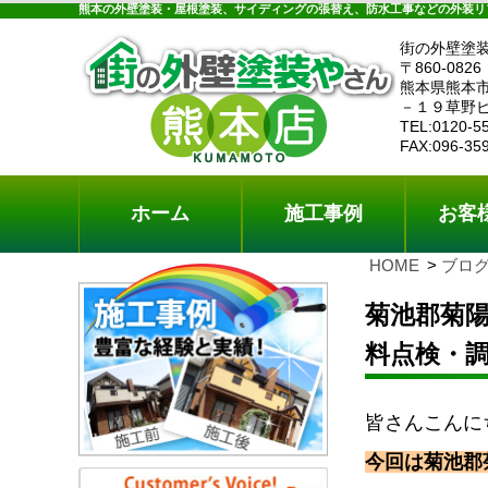
ホーム
施工事例
お客様の声
工事メニ
熊本の外壁塗装・屋根塗装、サイディングの張替え、防水工事などの外装リ
街の外壁塗
〒860-0826
熊本県熊本
－１９草野
TEL:0120-5
FAX:096-35
ホーム
施工事例
お客
HOME
ブロ
菊池郡菊
料点検・
皆さんこんに
今回は菊池郡