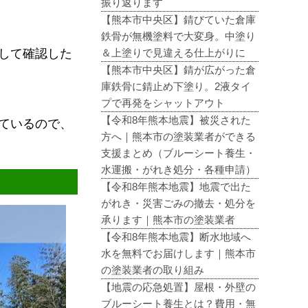
振り返ります
【熊本市中央区】錆びていた倉庫
鉄骨が無機塗料で大変身。中塗り
＆上塗りで見違える仕上がりに
して確認した
【熊本市中央区】錆が広がった倉
庫鉄骨に錆止め下塗り。2液タイ
プで再発をシャットアウト
【令和8年熊本地震】被災された
ているので、
方へ｜熊本市の塗装業者ができる
支援まとめ（ブルーシート養生・
水運搬・がれき処分・各種申請）
【令和8年熊本地震】地震で出た
がれき・災害ごみの撤去・処分を
承ります｜熊本市の塗装業者
【令和8年熊本地震】断水地域へ
水を無料でお届けします｜熊本市
の塗装業者の取り組み
【地震の応急処置】屋根・外壁の
ブルーシート養生とは？費用・無