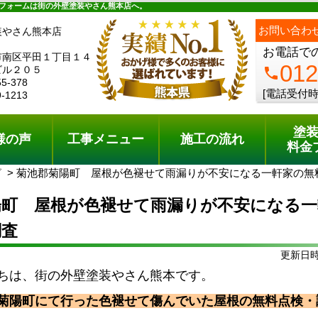
ュー
施工の流れ
会社概要
料金プラン
無料点検
フォームは街の外壁塗装やさん熊本店へ。
ph
お問い合わ
装やさん熊本店
お電話で
市南区平田１丁目１４
012
ビル２０５
phone
55-378
[電話受付時
9-1213
塗
様の声
工事メニュー
施工の流れ
料金
グ
菊池郡菊陽町 屋根が色褪せて雨漏りが不安になる一軒家の無
陽町 屋根が色褪せて雨漏りが不安になる一
調査
更新日時:
ちは、街の外壁塗装やさん熊本です。
菊陽町にて行った色褪せて傷んでいた屋根の無料点検・