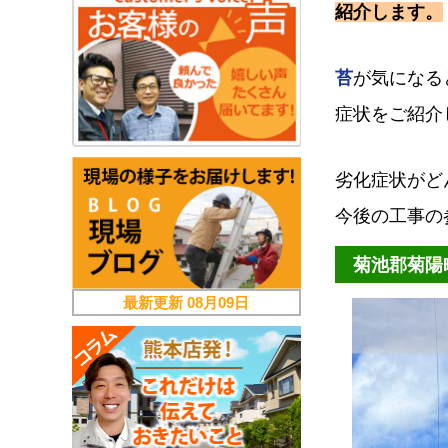
紹介します。
苔
が気になる
症状をご紹介
劣化症状がど
今後の工事の
菊池郡菊陽
最新更新
08月09日