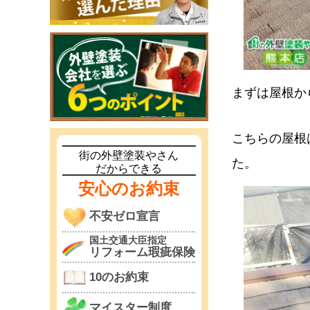
まずは屋根か
こちらの屋根
街の外壁塗装やさん
た。
だからできる
安心のお約束
不安ゼロ宣言
国土交通大臣指定
リフォーム瑕疵保険
10のお約束
マイスター制度