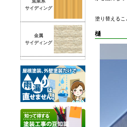
窯業系
サイディング
塗り替えるこ
樋
金属
サイディング