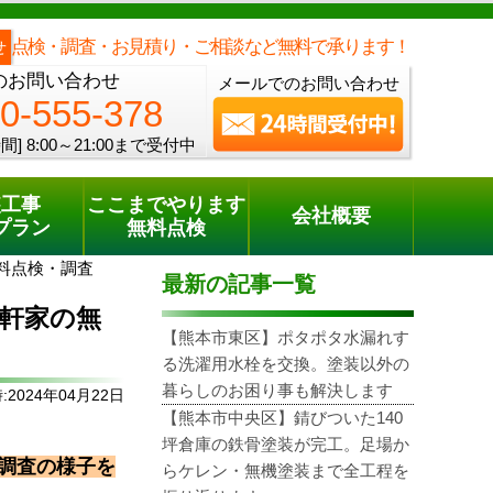
メールでのご相談
電話でのご相談
[8:00～21:00まで受付中]
0120-555-378
one
点検・調査・お見積り・ご相談など無料で承ります！
せ
のお問い合わせ
メールでのお問い合わせ
0-555-378
間]
8:00～21:00まで受付中
装工事
ここまでやります
会社概要
プラン
無料点検
料点検・調査
最新の記事一覧
軒家の無
【熊本市東区】ポタポタ水漏れす
る洗濯用水栓を交換。塗装以外の
暮らしのお困り事も解決します
2024年04月22日
【熊本市中央区】錆びついた140
坪倉庫の鉄骨塗装が完工。足場か
調査の様子を
らケレン・無機塗装まで全工程を