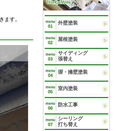
きます。
menu
外壁塗装
01
menu
屋根塗装
02
サイディング
menu
張替え
03
menu
塀・擁壁塗装
04
menu
室内塗装
05
menu
防水工事
06
シーリング
menu
打ち替え
07