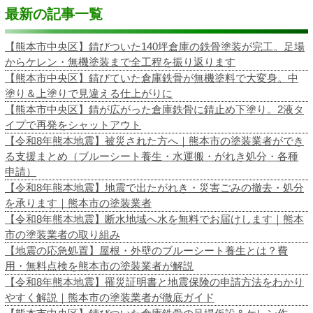
最新の記事一覧
【熊本市中央区】錆びついた140坪倉庫の鉄骨塗装が完工。足場
からケレン・無機塗装まで全工程を振り返ります
【熊本市中央区】錆びていた倉庫鉄骨が無機塗料で大変身。中
塗り＆上塗りで見違える仕上がりに
【熊本市中央区】錆が広がった倉庫鉄骨に錆止め下塗り。2液タ
イプで再発をシャットアウト
【令和8年熊本地震】被災された方へ｜熊本市の塗装業者ができ
る支援まとめ（ブルーシート養生・水運搬・がれき処分・各種
申請）
【令和8年熊本地震】地震で出たがれき・災害ごみの撤去・処分
を承ります｜熊本市の塗装業者
【令和8年熊本地震】断水地域へ水を無料でお届けします｜熊本
市の塗装業者の取り組み
【地震の応急処置】屋根・外壁のブルーシート養生とは？費
用・無料点検を熊本市の塗装業者が解説
【令和8年熊本地震】罹災証明書と地震保険の申請方法をわかり
やすく解説｜熊本市の塗装業者が徹底ガイド