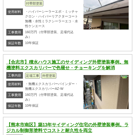
付帯部塗装
・ハイパーシーラーエポ・ミッチャ
使用材料
クロン・ハイパーリアクターコート
無機・水性ミラクシーラーエコ・水
性ケンエース
160万円（付帯部塗装、足場代込
工事費用
み）
10年保証
保証年数
【合志市】積水ハウス施工のサイディング外壁塗装事例。無
機塗料エクスカリバーで色褪せ・チョーキングを解消
工事内容
足場工事
外壁塗装
・無機エクスカリバーバインダー・
使用材料
無機エクスカリバーAZ-W
160万円（付帯部塗装、足場代込
工事費用
み）
10年保証
保証年数
【熊本市南区】築13年サイディング住宅の外壁塗装事例。ラ
ジカル制御形塗料でコストと耐久性を両立