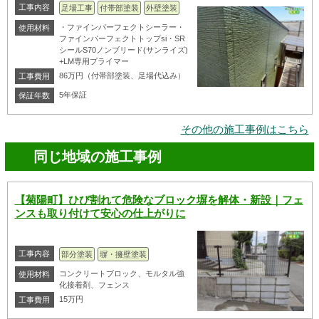
工事内容
足場工事
付帯部塗装
外壁塗装
・ファインパーフェクトシーラー・
使用材料
ファインパーフェクトトップsi・SR
シールS70ノンブリード(サンライズ)
+LM専用プライマー
86万円（付帯部塗装、足場代込み）
工事費用
5年保証
保証年数
その他の施工事例はこちら
同じ地域の施工事例
【菊陽町】ひび割れて危険なブロック塀を解体・新設｜フェ
ンスも取り付けて安心の仕上がりに
工事内容
部分塗装
塀・擁壁塗装
コンクリートブロック、モルタル強
使用材料
化接着剤、フェンス
15万円
工事費用