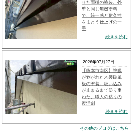
せた雨樋の塗装。外
壁と同じ無機塗料
で、統一感と耐久性
をまとう仕上げの一
手
続きを読む
2026年07月27日
【熊本市南区】塗膜
が剥がれた木製破風
板の塗装。吸い込み
が止まるまで塗り重
ねた、職人の粘りの
復活劇
続きを読む
その他のブログはこちら