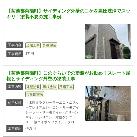
【菊池郡菊陽町】サイディング外壁のコケを高圧洗浄でスッ
キリ！塗装不要の施工事例
工事内容
足場工事
外壁塗装
3万円
工事費用
【菊池郡菊陽町】このぐらいでの塗装がお勧め！スレート屋
根とサイディング外壁の塗装工事
工事内容
外壁塗装
屋根塗装
足場工事
付帯部塗装
・水性ミラクシーラーエコ・エスケ
使用材料
ープレミアムシリコン・サーモアイ
シーラー・サーモアイsi・クリーン
マイルドシリコン・水性ケンエー
ス・1液ハイポンファインデクロ
66万円
工事費用