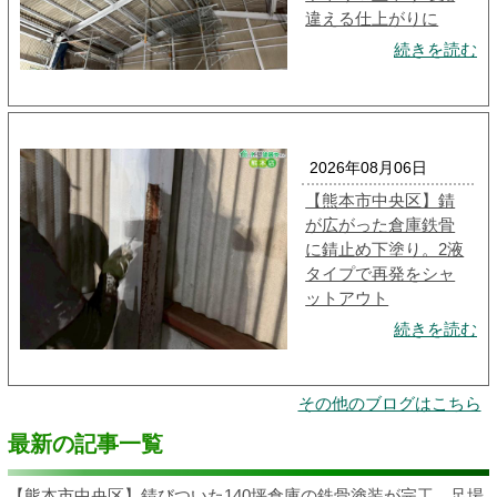
違える仕上がりに
続きを読む
2026年08月06日
【熊本市中央区】錆
が広がった倉庫鉄骨
に錆止め下塗り。2液
タイプで再発をシャ
ットアウト
続きを読む
その他のブログはこちら
最新の記事一覧
【熊本市中央区】錆びついた140坪倉庫の鉄骨塗装が完工。足場