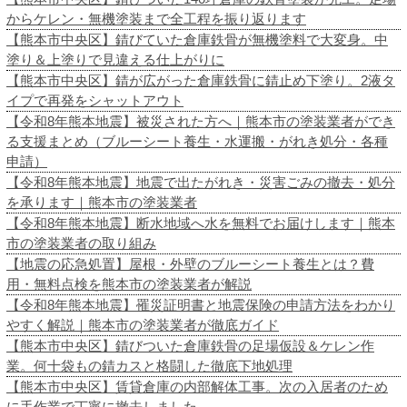
からケレン・無機塗装まで全工程を振り返ります
【熊本市中央区】錆びていた倉庫鉄骨が無機塗料で大変身。中
塗り＆上塗りで見違える仕上がりに
【熊本市中央区】錆が広がった倉庫鉄骨に錆止め下塗り。2液タ
イプで再発をシャットアウト
【令和8年熊本地震】被災された方へ｜熊本市の塗装業者ができ
る支援まとめ（ブルーシート養生・水運搬・がれき処分・各種
申請）
【令和8年熊本地震】地震で出たがれき・災害ごみの撤去・処分
を承ります｜熊本市の塗装業者
【令和8年熊本地震】断水地域へ水を無料でお届けします｜熊本
市の塗装業者の取り組み
【地震の応急処置】屋根・外壁のブルーシート養生とは？費
用・無料点検を熊本市の塗装業者が解説
【令和8年熊本地震】罹災証明書と地震保険の申請方法をわかり
やすく解説｜熊本市の塗装業者が徹底ガイド
【熊本市中央区】錆びついた倉庫鉄骨の足場仮設＆ケレン作
業。何十袋もの錆カスと格闘した徹底下地処理
【熊本市中央区】賃貸倉庫の内部解体工事。次の入居者のため
に手作業で丁寧に撤去しました