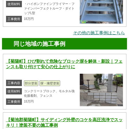
・ハイポンファインプライマー・フ
使用材料
ァインパーフェクトルーフ・ダイト
ップL型
15万円
工事費用
その他の施工事例はこちら
同じ地域の施工事例
【菊陽町】ひび割れて危険なブロック塀を解体・新設｜フェ
ンスも取り付けて安心の仕上がりに
工事内容
部分塗装
塀・擁壁塗装
コンクリートブロック、モルタル強
使用材料
化接着剤、フェンス
15万円
工事費用
【菊池郡菊陽町】サイディング外壁のコケを高圧洗浄でスッ
キリ！塗装不要の施工事例