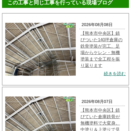
この工事と同じ工事を行っている現場ブログ
2026年08月08日
【熊本市中央区】錆
びついた140坪倉庫の
鉄骨塗装が完工。足
場からケレン・無機
塗装まで全工程を振
り返ります
続きを読む
2026年08月07日
【熊本市中央区】錆
びていた倉庫鉄骨が
無機塗料で大変身。
中塗り＆上塗りで見