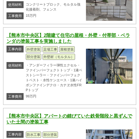
コンクリートブロック、モルタル強
使用材料
化接着剤、フェンス
15万円
工事費用
【熊本市中央区】2階建て住宅の屋根・外壁・付帯部・ベラ
ンダの塗装工事を実施しました
工事内容
外壁塗装
足場工事
屋根塗装
部分塗装
外壁材（モルタル）
・アンダーフィラー弾性エクセル・
使用材料
ファインパーフェクトトップ・1液ベ
ストシーラー・ファインパーフェク
トベスト・水性ケンエース・1液ハイ
ポンファインデクロ・カナヱ水性FR
Pトップ
99万円
工事費用
【熊本市中央区】アパートの錆びていた鉄骨階段と黒ずんで
いた土間の塗装工事
工事内容
防水工事
部分塗装