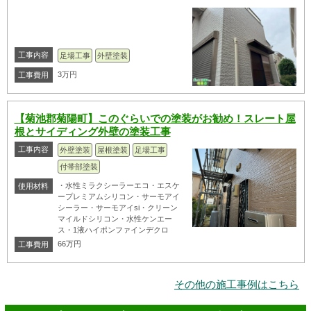
工事内容
足場工事
外壁塗装
3万円
工事費用
【菊池郡菊陽町】このぐらいでの塗装がお勧め！スレート屋
根とサイディング外壁の塗装工事
工事内容
外壁塗装
屋根塗装
足場工事
付帯部塗装
・水性ミラクシーラーエコ・エスケ
使用材料
ープレミアムシリコン・サーモアイ
シーラー・サーモアイsi・クリーン
マイルドシリコン・水性ケンエー
ス・1液ハイポンファインデクロ
66万円
工事費用
その他の施工事例はこちら