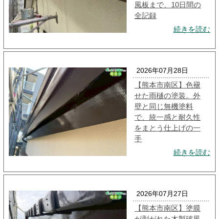
風板まで、10日間の
全記録
続きを読む
2026年07月28日
【熊本市南区】色褪
せた雨樋の塗装。外
壁と同じ無機塗料
で、統一感と耐久性
をまとう仕上げの一
手
続きを読む
2026年07月27日
【熊本市南区】塗膜
が剥がれた木製破風