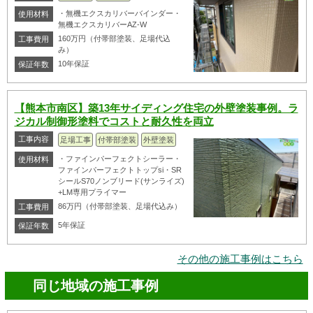
・無機エクスカリバーバインダー・
使用材料
無機エクスカリバーAZ-W
160万円（付帯部塗装、足場代込
工事費用
み）
10年保証
保証年数
【熊本市南区】築13年サイディング住宅の外壁塗装事例。ラ
ジカル制御形塗料でコストと耐久性を両立
工事内容
足場工事
付帯部塗装
外壁塗装
・ファインパーフェクトシーラー・
使用材料
ファインパーフェクトトップsi・SR
シールS70ノンブリード(サンライズ)
+LM専用プライマー
86万円（付帯部塗装、足場代込み）
工事費用
5年保証
保証年数
その他の施工事例はこちら
同じ地域の施工事例