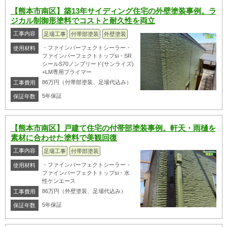
【熊本市南区】築13年サイディング住宅の外壁塗装事例。ラ
ジカル制御形塗料でコストと耐久性を両立
工事内容
足場工事
付帯部塗装
外壁塗装
・ファインパーフェクトシーラー・
使用材料
ファインパーフェクトトップsi・SR
シールS70ノンブリード(サンライズ)
+LM専用プライマー
86万円（付帯部塗装、足場代込み）
工事費用
5年保証
保証年数
【熊本市南区】戸建て住宅の付帯部塗装事例。軒天・雨樋を
素材に合わせた塗料で美観回復
工事内容
足場工事
付帯部塗装
・ファインパーフェクトシーラー・
使用材料
ファインパーフェクトトップsi・水
性ケンエース
86万円（外壁塗装、足場代込み）
工事費用
5年保証
保証年数