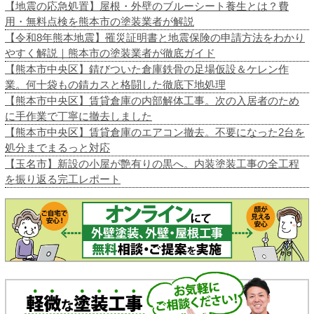
【地震の応急処置】屋根・外壁のブルーシート養生とは？費
用・無料点検を熊本市の塗装業者が解説
【令和8年熊本地震】罹災証明書と地震保険の申請方法をわかり
やすく解説｜熊本市の塗装業者が徹底ガイド
【熊本市中央区】錆びついた倉庫鉄骨の足場仮設＆ケレン作
業。何十袋もの錆カスと格闘した徹底下地処理
【熊本市中央区】賃貸倉庫の内部解体工事。次の入居者のため
に手作業で丁寧に撤去しました
【熊本市中央区】賃貸倉庫のエアコン撤去。不要になった2台を
処分までまるっと対応
【玉名市】新設の小屋が艶有りの黒へ。内装塗装工事の全工程
を振り返る完工レポート