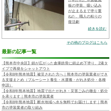
板の塗装。吸い込み
が止まるまで塗り重
ねた、職人の粘りの
復活劇
続きを読む
その他のブログはこちら
最新の記事一覧
【熊本市中央区】錆が広がった倉庫鉄骨に錆止め下塗り。2液タ
イプで再発をシャットアウト
【令和8年熊本地震】被災された方へ｜熊本市の塗装業者ができ
る支援まとめ（ブルーシート養生・水運搬・がれき処分・各種
申請）
【令和8年熊本地震】地震で出たがれき・災害ごみの撤去・処分
を承ります｜熊本市の塗装業者
【令和8年熊本地震】断水地域へ水を無料でお届けします｜熊本
市の塗装業者の取り組み