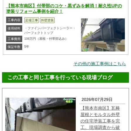
【熊本市南区】付帯部のコケ・黒ずみを解消！耐久性UPの
塗装リフォーム事例を紹介！
工事内容
足場工事
外壁塗装
・ファインパーフェクトシーラー・
使用材料
パーフェクトトップ
106万円（屋根・付帯部込み）
工事費用
5年
保証年数
その他の施工事例はこちら
この工事と同じ工事を行っている現場ブログ
2026年07月29日
【熊本市南区】瓦棒
屋根とモルタル外壁
の住宅塗装工事を完
工。現場調査から破