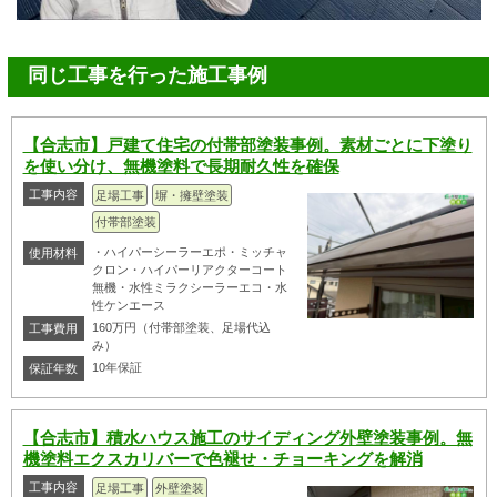
同じ工事を行った施工事例
【合志市】戸建て住宅の付帯部塗装事例。素材ごとに下塗り
を使い分け、無機塗料で長期耐久性を確保
工事内容
足場工事
塀・擁壁塗装
付帯部塗装
・ハイパーシーラーエポ・ミッチャ
使用材料
クロン・ハイパーリアクターコート
無機・水性ミラクシーラーエコ・水
性ケンエース
160万円（付帯部塗装、足場代込
工事費用
み）
10年保証
保証年数
【合志市】積水ハウス施工のサイディング外壁塗装事例。無
機塗料エクスカリバーで色褪せ・チョーキングを解消
工事内容
足場工事
外壁塗装