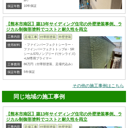
み）
10年保証
保証年数
【熊本市南区】築13年サイディング住宅の外壁塗装事例。ラ
ジカル制御形塗料でコストと耐久性を両立
工事内容
足場工事
付帯部塗装
外壁塗装
・ファインパーフェクトシーラー・
使用材料
ファインパーフェクトトップsi・SR
シールS70ノンブリード(サンライズ)
+LM専用プライマー
86万円（付帯部塗装、足場代込み）
工事費用
5年保証
保証年数
その他の施工事例はこちら
同じ地域の施工事例
【熊本市南区】築13年サイディング住宅の外壁塗装事例。ラ
ジカル制御形塗料でコストと耐久性を両立
工事内容
足場工事
付帯部塗装
外壁塗装