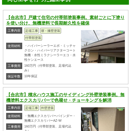
【合志市】戸建て住宅の付帯部塗装事例。素材ごとに下塗り
を使い分け、無機塗料で長期耐久性を確保
工事内容
足場工事
塀・擁壁塗装
付帯部塗装
・ハイパーシーラーエポ・ミッチャ
使用材料
クロン・ハイパーリアクターコート
無機・水性ミラクシーラーエコ・水
性ケンエース
160万円（付帯部塗装、足場代込
工事費用
み）
10年保証
保証年数
【合志市】積水ハウス施工のサイディング外壁塗装事例。無
機塗料エクスカリバーで色褪せ・チョーキングを解消
工事内容
足場工事
外壁塗装
・無機エクスカリバーバインダー・
使用材料
無機エクスカリバーAZ-W
160万円（付帯部塗装、足場代込
工事費用