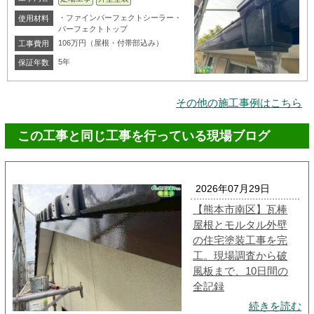
・ファインパーフェクトシーラー・
使用材料
パーフェクトトップ
106万円（屋根・付帯部込み）
工事費用
5年
保証年数
その他の施工事例はこちら
この工事と同じ工事を行っている現場ブログ
2026年07月29日
【熊本市南区】瓦棒
屋根とモルタル外壁
の住宅塗装工事を完
工。現場調査から破
風板まで、10日間の
全記録
続きを読む