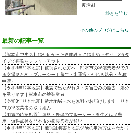
復活劇
続きを読む
その他のブログはこちら
最新の記事一覧
【熊本市中央区】錆が広がった倉庫鉄骨に錆止め下塗り。2液タ
イプで再発をシャットアウト
【令和8年熊本地震】被災された方へ｜熊本市の塗装業者ができ
る支援まとめ（ブルーシート養生・水運搬・がれき処分・各種
申請）
【令和8年熊本地震】地震で出たがれき・災害ごみの撤去・処分
を承ります｜熊本市の塗装業者
【令和8年熊本地震】断水地域へ水を無料でお届けします｜熊本
市の塗装業者の取り組み
【地震の応急処置】屋根・外壁のブルーシート養生とは？費
用・無料点検を熊本市の塗装業者が解説
【令和8年熊本地震】罹災証明書と地震保険の申請方法をわかり