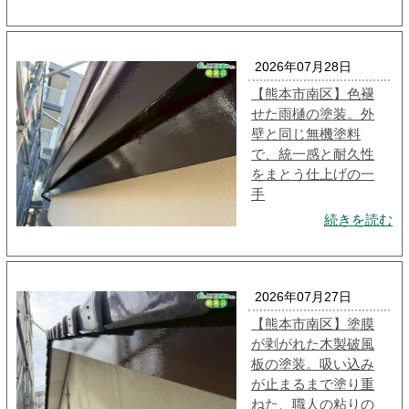
2026年07月28日
【熊本市南区】色褪
せた雨樋の塗装。外
壁と同じ無機塗料
で、統一感と耐久性
をまとう仕上げの一
手
続きを読む
2026年07月27日
【熊本市南区】塗膜
が剥がれた木製破風
板の塗装。吸い込み
が止まるまで塗り重
ねた、職人の粘りの