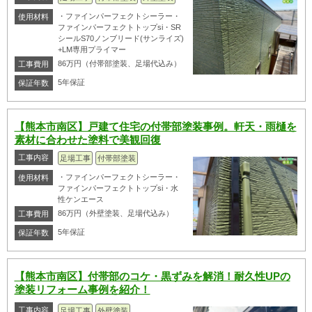
・ファインパーフェクトシーラー・
使用材料
ファインパーフェクトトップsi・SR
シールS70ノンブリード(サンライズ)
+LM専用プライマー
86万円（付帯部塗装、足場代込み）
工事費用
5年保証
保証年数
【熊本市南区】戸建て住宅の付帯部塗装事例。軒天・雨樋を
素材に合わせた塗料で美観回復
工事内容
足場工事
付帯部塗装
・ファインパーフェクトシーラー・
使用材料
ファインパーフェクトトップsi・水
性ケンエース
86万円（外壁塗装、足場代込み）
工事費用
5年保証
保証年数
【熊本市南区】付帯部のコケ・黒ずみを解消！耐久性UPの
塗装リフォーム事例を紹介！
工事内容
足場工事
外壁塗装