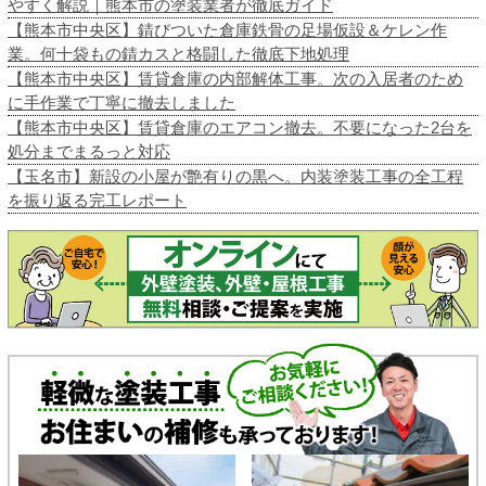
やすく解説｜熊本市の塗装業者が徹底ガイド
【熊本市中央区】錆びついた倉庫鉄骨の足場仮設＆ケレン作
業。何十袋もの錆カスと格闘した徹底下地処理
【熊本市中央区】賃貸倉庫の内部解体工事。次の入居者のため
に手作業で丁寧に撤去しました
【熊本市中央区】賃貸倉庫のエアコン撤去。不要になった2台を
処分までまるっと対応
【玉名市】新設の小屋が艶有りの黒へ。内装塗装工事の全工程
を振り返る完工レポート