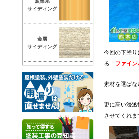
窯業系
サイディング
金属
サイディング
今回の下塗り
る「
ファイン
素材を選ばな
更に高い浸透
させてくれま