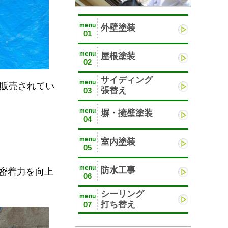
menu
外壁塗装
01
menu
屋根塗装
02
サイディング
menu
ら販売されてい
張替え
03
menu
塀・擁壁塗装
04
menu
室内塗装
05
menu
防水工事
密着力を向上
06
シーリング
menu
打ち替え
07