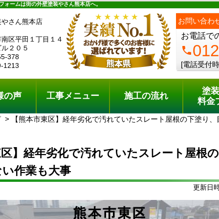
ュー
施工の流れ
会社概要
料金プラン
無料点検
フォームは街の外壁塗装やさん熊本店へ。
ph
お問い合わ
装やさん熊本店
お電話で
市南区平田１丁目１４
012
ビル２０５
phone
55-378
[電話受付時
9-1213
塗
様の声
工事メニュー
施工の流れ
料金
グ
【熊本市東区】経年劣化で汚れていたスレート屋根の下塗り、
東区】経年劣化で汚れていたスレート屋根の
ない作業も大事
更新日時: