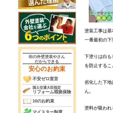
塗装工事は基
一番最初の下
下塗りは白も
街の外壁塗装やさん
だからできる
を防止するこ
安心のお約束
不安ゼロ宣言
劣化した下地
国土交通大臣指定
ん。
リフォーム瑕疵保険
10のお約束
塗料が吸われ
マイスター制度