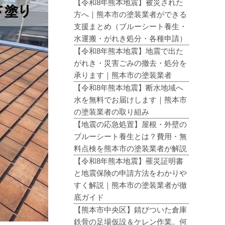
【令和8年熊本地震】被災された
方へ｜熊本市の塗装業者ができる
支援まとめ（ブルーシート養生・
水運搬・がれき処分・各種申請）
【令和8年熊本地震】地震で出た
がれき・災害ごみの撤去・処分を
承ります｜熊本市の塗装業者
【令和8年熊本地震】断水地域へ
水を無料でお届けします｜熊本市
の塗装業者の取り組み
【地震の応急処置】屋根・外壁の
ブルーシート養生とは？費用・無
料点検を熊本市の塗装業者が解説
【令和8年熊本地震】罹災証明書
と地震保険の申請方法をわかりや
すく解説｜熊本市の塗装業者が徹
底ガイド
【熊本市中央区】錆びついた倉庫
鉄骨の足場仮設＆ケレン作業。何