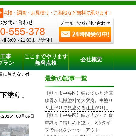
メールでのご相談
電話でのご相談
[8:00～21:00まで受付中]
0120-555-378
one
点検・調査・お見積り・ご相談など無料で承ります！
せ
のお問い合わせ
メールでのお問い合わせ
0-555-378
間]
8:00～21:00まで受付中
装工事
ここまでやります
会社概要
プラン
無料点検
目に見えない作
最新の記事一覧
【熊本市中央区】錆びていた倉庫
下塗り、
鉄骨が無機塗料で大変身。中塗り
＆上塗りで見違える仕上がりに
【熊本市中央区】錆が広がった倉
2025年03月05日
庫鉄骨に錆止め下塗り。2液タイ
プで再発をシャットアウト