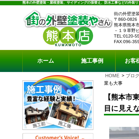
ホーム
施工事例
お客様の声
工事メニ
熊本の外壁塗装・屋根塗装、サイディングの張替え、防水工事などの外装リ
街の外壁塗
〒860-0826
熊本県熊本
－１９草野
TEL:0120-5
FAX:096-35
ホーム
施工事例
お客
HOME
ブロ
業も大事
【熊本市
目に見え