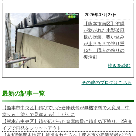
2026年07月27日
【熊本市南区】塗膜
が剥がれた木製破風
板の塗装。吸い込み
が止まるまで塗り重
ねた、職人の粘りの
復活劇
続きを読む
その他のブログはこちら
最新の記事一覧
【熊本市中央区】錆びていた倉庫鉄骨が無機塗料で大変身。中
塗り＆上塗りで見違える仕上がりに
【熊本市中央区】錆が広がった倉庫鉄骨に錆止め下塗り。2液タ
イプで再発をシャットアウト
【令和8年熊本地震】被災された方へ｜熊本市の塗装業者ができ