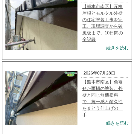
【熊本市南区】瓦棒
屋根とモルタル外壁
の住宅塗装工事を完
工。現場調査から破
風板まで、10日間の
全記録
続きを読む
2026年07月28日
【熊本市南区】色褪
せた雨樋の塗装。外
壁と同じ無機塗料
で、統一感と耐久性
をまとう仕上げの一
手
続きを読む