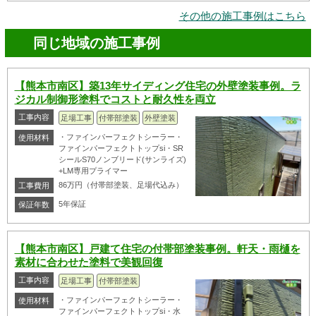
その他の施工事例はこちら
同じ地域の施工事例
【熊本市南区】築13年サイディング住宅の外壁塗装事例。ラ
ジカル制御形塗料でコストと耐久性を両立
工事内容
足場工事
付帯部塗装
外壁塗装
・ファインパーフェクトシーラー・
使用材料
ファインパーフェクトトップsi・SR
シールS70ノンブリード(サンライズ)
+LM専用プライマー
86万円（付帯部塗装、足場代込み）
工事費用
5年保証
保証年数
【熊本市南区】戸建て住宅の付帯部塗装事例。軒天・雨樋を
素材に合わせた塗料で美観回復
工事内容
足場工事
付帯部塗装
・ファインパーフェクトシーラー・
使用材料
ファインパーフェクトトップsi・水