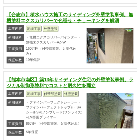
【合志市】積水ハウス施工のサイディング外壁塗装事例。無
機塗料エクスカリバーで色褪せ・チョーキングを解消
工事内容
足場工事
外壁塗装
・無機エクスカリバーバインダー・
使用材料
無機エクスカリバーAZ-W
160万円（付帯部塗装、足場代込
工事費用
み）
10年保証
保証年数
【熊本市南区】築13年サイディング住宅の外壁塗装事例。ラ
ジカル制御形塗料でコストと耐久性を両立
工事内容
足場工事
付帯部塗装
外壁塗装
・ファインパーフェクトシーラー・
使用材料
ファインパーフェクトトップsi・SR
シールS70ノンブリード(サンライズ)
+LM専用プライマー
86万円（付帯部塗装、足場代込み）
工事費用
5年保証
保証年数