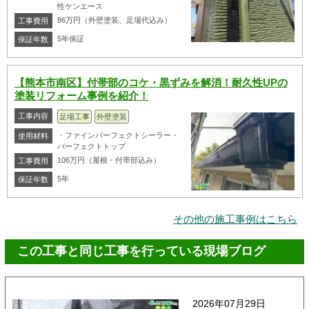
性ケンエース
86万円（外壁塗装、足場代込み）
工事費用
5年保証
保証年数
【熊本市南区】付帯部のコケ・黒ずみを解消！耐久性UPの
塗装リフォーム事例を紹介！
工事内容
足場工事
外壁塗装
・ファインパーフェクトシーラー・
使用材料
パーフェクトトップ
106万円（屋根・付帯部込み）
工事費用
5年
保証年数
その他の施工事例はこちら
この工事と同じ工事を行っている現場ブログ
2026年07月29日