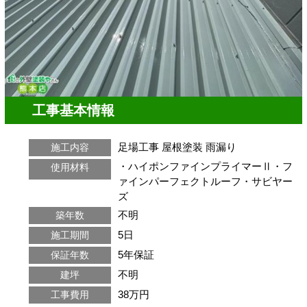
工事基本情報
足場工事
屋根塗装
雨漏り
施工内容
・ハイポンファインプライマーⅡ・フ
使用材料
ァインパーフェクトルーフ・サビヤー
ズ
不明
築年数
5日
施工期間
5年保証
保証年数
不明
建坪
38万円
工事費用