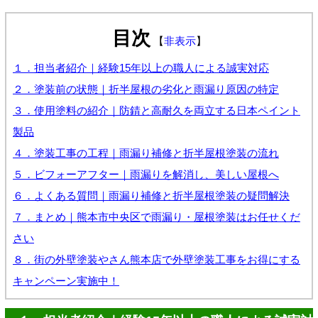
目次
【
非表示
】
１．担当者紹介｜経験15年以上の職人による誠実対応
２．塗装前の状態｜折半屋根の劣化と雨漏り原因の特定
３．使用塗料の紹介｜防錆と高耐久を両立する日本ペイント
製品
４．塗装工事の工程｜雨漏り補修と折半屋根塗装の流れ
５．ビフォーアフター｜雨漏りを解消し、美しい屋根へ
６．よくある質問｜雨漏り補修と折半屋根塗装の疑問解決
７．まとめ｜熊本市中央区で雨漏り・屋根塗装はお任せくだ
さい
８．街の外壁塗装やさん熊本店で外壁塗装工事をお得にする
キャンペーン実施中！