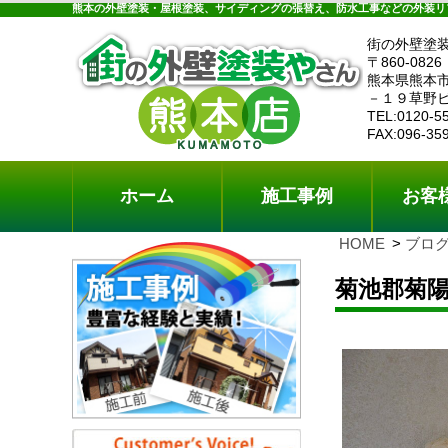
ホーム
施工事例
お客様の声
工事メニ
熊本の外壁塗装・屋根塗装、サイディングの張替え、防水工事などの外装リ
街の外壁塗
〒860-0826
熊本県熊本
－１９草野
TEL:0120-5
FAX:096-35
ホーム
施工事例
お客
HOME
ブロ
菊池郡菊