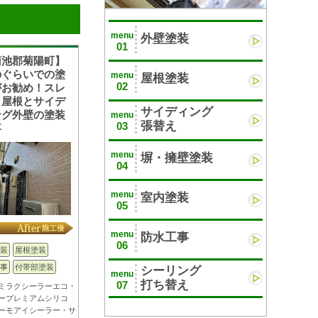
menu
外壁塗装
01
菊池郡菊陽町】
のぐらいでの塗
menu
屋根塗装
02
がお勧め！スレ
ト屋根とサイデ
サイディング
ング外壁の塗装
menu
張替え
03
事
menu
塀・擁壁塗装
04
menu
室内塗装
05
menu
防水工事
06
装
屋根塗装
事
付帯部塗装
シーリング
menu
打ち替え
07
ミラクシーラーエコ・
ープレミアムシリコ
ーモアイシーラー・サ