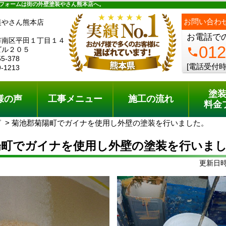
ュー
施工の流れ
会社概要
料金プラン
無料点検
フォームは街の外壁塗装やさん熊本店へ。
ph
お問い合わ
装やさん熊本店
お電話で
市南区平田１丁目１４
012
ビル２０５
phone
55-378
[電話受付時
9-1213
塗
様の声
工事メニュー
施工の流れ
料金
グ
菊池郡菊陽町でガイナを使用し外壁の塗装を行いました。
陽町でガイナを使用し外壁の塗装を行いま
更新日時: