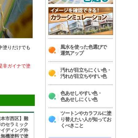
風水を使った色選びで
中塗りだけでも
運気アップ
是非ガイナで塗
汚れが目立ちにくい色・
汚れが目立ちやすい色
。
色あせしやすい色・
色あせしにくい色
ツートンやカラフルに塗
熊本市西区】難
り替えたい人が知ってお
着のセラミック
くべきこと
サイディング外
に無機塗料で塗