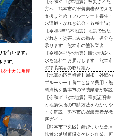
【令和8年熊本地震】被災された
方へ｜熊本市の塗装業者ができる
支援まとめ（ブルーシート養生・
水運搬・がれき処分・各種申請）
【令和8年熊本地震】地震で出た
がれき・災害ごみの撤去・処分を
承ります｜熊本市の塗装業者
りを行います。
【令和8年熊本地震】断水地域へ
水を無料でお届けします｜熊本市
きます。
の塗装業者の取り組み
能を十分に発揮
【地震の応急処置】屋根・外壁の
ブルーシート養生とは？費用・無
料点検を熊本市の塗装業者が解説
【令和8年熊本地震】罹災証明書
と地震保険の申請方法をわかりや
すく解説｜熊本市の塗装業者が徹
底ガイド
【熊本市中央区】錆びついた倉庫
鉄骨の足場仮設＆ケレン作業。何