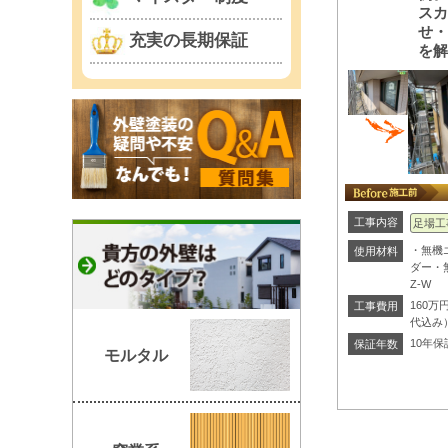
ス
せ
充実の長期保証
を
工事内容
足場工
・無機
使用材料
ダー・
Z-W
160
工事費用
代込み
10年保
保証年数
モルタル