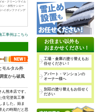
イsi・クリーンマイル
コン・水性ケンエー
液ハイポンファインデ
施工事例はこちら
お住まい以外も
おまかせください！
工場・倉庫の塗り替えもお
任せください！
とモルタル外
アパート・マンションの
調査から破風
オーナー様へ
別荘の塗り替えもお任せく
さん熊本店です。
ださい
た住宅塗装工事
しました。始ま
替えの時期だと思