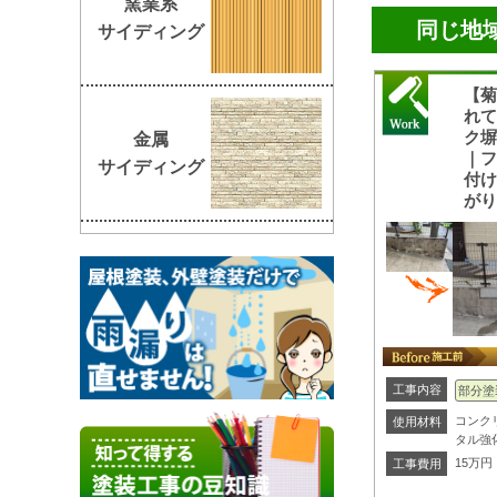
窯業系
同じ地
サイディング
【
れ
ク
金属
｜
サイディング
付
が
工事内容
部分塗
コンク
使用材料
タル強
15万円
工事費用