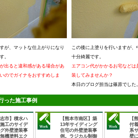
すが、マットな仕上がりになり
この後に上塗りを行いますが、
す。
十分綺麗です。
が出ると違和感がある場合があ
エアコン代がかかるお宅などは
いのでガイナをおすすめしま
装してみませんか？
本日のブログ担当は篠原でした
行った施工事例
合志市】積水ハ
【熊本市南区】築
【
ス施工のサイデ
13年サイディング
付
ング外壁塗装事
住宅の外壁塗装事
系
。無機塗料エク
例。ラジカル制御
壁