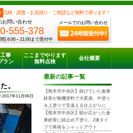
メールでのご相談
電話でのご相談
[8:00～21:00まで受付中]
0120-555-378
one
点検・調査・お見積り・ご相談など無料で承ります！
せ
のお問い合わせ
メールでのお問い合わせ
0-555-378
間]
8:00～21:00まで受付中
装工事
ここまでやります
会社概要
プラン
無料点検
最新の記事一覧
した。
【熊本市中央区】錆びていた倉庫
2017年11月06日
鉄骨が無機塗料で大変身。中塗り
＆上塗りで見違える仕上がりに
【熊本市中央区】錆が広がった倉
庫鉄骨に錆止め下塗り。2液タイ
プで再発をシャットアウト