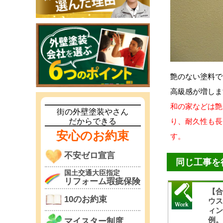
艶のない塗料で
高級感が増しま
和の家などは艶
街の外壁塗装やさん
だからできる
り、耐久性も長
安心のお約束
す。
不安ゼロ宣言
同じ工事を
国土交通大臣指定
リフォーム瑕疵保険
【
10のお約束
ウ
ィ
例
マイスター制度