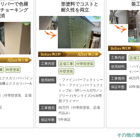
カリバーで色褪
形塗料でコストと
装
・チョーキング
耐久性を両立
解消
工事内容
足場工
工事内容
足場工事
付帯部塗装
・ハイ
使用材料
事
外壁塗装
外壁塗装
イパー
エクスカリバーバイン
46万円
工事費用
・ファインパーフェクトシー
使用材料
無機エクスカリバーA
ラー・ファインパーフェクト
10年保
保証年数
トップsi・SRシールS70ノン
万円（付帯部塗装、足場
ブリード(サンライズ)+LM専
）
用プライマー
証
86万円（付帯部塗装、足場
工事費用
代込み）
5年保証
保証年数
その他の