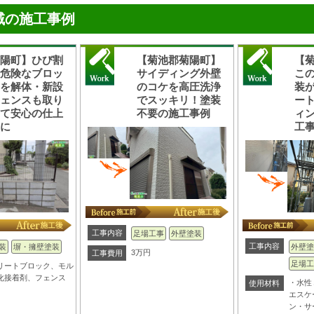
域の施工事例
菊陽町】ひび割
【菊池郡菊陽町】
【
て危険なブロッ
サイディング外壁
こ
塀を解体・新設
のコケを高圧洗浄
装
フェンスも取り
でスッキリ！塗装
ー
けて安心の仕上
不要の施工事例
ィ
りに
工
工事内容
足場工事
外壁塗装
工事内容
装
塀・擁壁塗装
外壁塗
3万円
工事費用
足場工
リートブロック、モル
化接着剤、フェンス
・水性
使用材料
エスケ
ン・サ