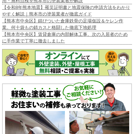
用・無料点検を熊本市の塗装業者が解説
【令和8年熊本地震】罹災証明書と地震保険の申請方法をわかり
やすく解説｜熊本市の塗装業者が徹底ガイド
【熊本市中央区】錆びついた倉庫鉄骨の足場仮設＆ケレン作
業。何十袋もの錆カスと格闘した徹底下地処理
【熊本市中央区】賃貸倉庫の内部解体工事。次の入居者のため
に手作業で丁寧に撤去しました