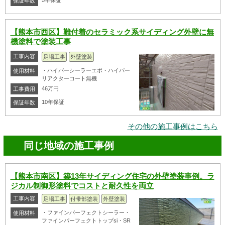
5年保証
保証年数
【熊本市西区】難付着のセラミック系サイディング外壁に無
機塗料で塗装工事
工事内容
足場工事
外壁塗装
・ハイパーシーラーエポ・ハイパー
使用材料
リアクターコート無機
46万円
工事費用
10年保証
保証年数
その他の施工事例はこちら
同じ地域の施工事例
【熊本市南区】築13年サイディング住宅の外壁塗装事例。ラ
ジカル制御形塗料でコストと耐久性を両立
工事内容
足場工事
付帯部塗装
外壁塗装
・ファインパーフェクトシーラー・
使用材料
ファインパーフェクトトップsi・SR