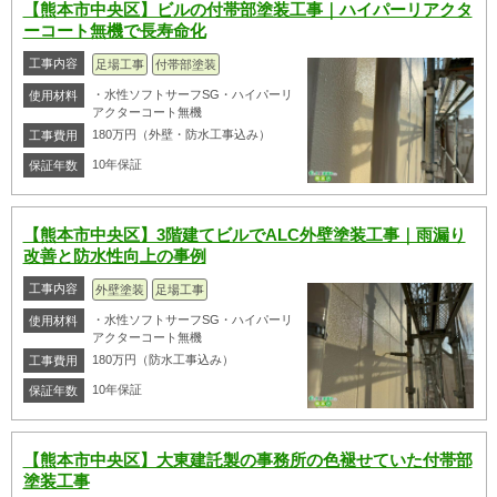
【熊本市中央区】ビルの付帯部塗装工事｜ハイパーリアクタ
ーコート無機で長寿命化
工事内容
足場工事
付帯部塗装
・水性ソフトサーフSG・ハイパーリ
使用材料
アクターコート無機
180万円（外壁・防水工事込み）
工事費用
10年保証
保証年数
【熊本市中央区】3階建てビルでALC外壁塗装工事｜雨漏り
改善と防水性向上の事例
工事内容
外壁塗装
足場工事
・水性ソフトサーフSG・ハイパーリ
使用材料
アクターコート無機
180万円（防水工事込み）
工事費用
10年保証
保証年数
【熊本市中央区】大東建託製の事務所の色褪せていた付帯部
塗装工事