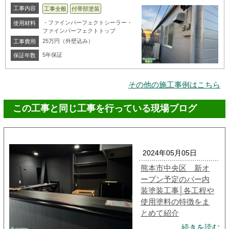
工事内容
工事全般
付帯部塗装
・ファインパーフェクトシーラー・
使用材料
ファインパーフェクトトップ
25万円（外壁込み）
工事費用
5年保証
保証年数
その他の施工事例はこちら
この工事と同じ工事を行っている現場ブログ
2024年05月05日
熊本市中央区 新オ
ープン予定のバー内
装塗装工事│各工程や
使用塗料の特徴をま
とめて紹介
続きを読む