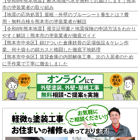
【令和8年熊本地震】断水地域へ水を無料でお届けします｜熊本
市の塗装業者の取り組み
【地震の応急処置】屋根・外壁のブルーシート養生とは？費
用・無料点検を熊本市の塗装業者が解説
【令和8年熊本地震】罹災証明書と地震保険の申請方法をわかり
やすく解説｜熊本市の塗装業者が徹底ガイド
【熊本市中央区】錆びついた倉庫鉄骨の足場仮設＆ケレン作
業。何十袋もの錆カスと格闘した徹底下地処理
【熊本市中央区】賃貸倉庫の内部解体工事。次の入居者のため
に手作業で丁寧に撤去しました