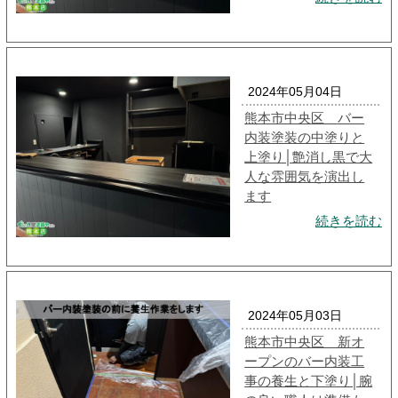
2024年05月04日
熊本市中央区 バー
内装塗装の中塗りと
上塗り│艶消し黒で大
人な雰囲気を演出し
ます
続きを読む
2024年05月03日
熊本市中央区 新オ
ープンのバー内装工
事の養生と下塗り│腕