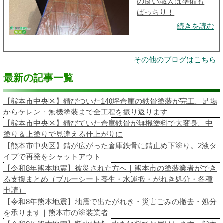
の良い職人は準備も
ばっちり！
続きを読む
その他のブログはこちら
最新の記事一覧
【熊本市中央区】錆びついた140坪倉庫の鉄骨塗装が完工。足場
からケレン・無機塗装まで全工程を振り返ります
【熊本市中央区】錆びていた倉庫鉄骨が無機塗料で大変身。中
塗り＆上塗りで見違える仕上がりに
【熊本市中央区】錆が広がった倉庫鉄骨に錆止め下塗り。2液タ
イプで再発をシャットアウト
【令和8年熊本地震】被災された方へ｜熊本市の塗装業者ができ
る支援まとめ（ブルーシート養生・水運搬・がれき処分・各種
申請）
【令和8年熊本地震】地震で出たがれき・災害ごみの撤去・処分
を承ります｜熊本市の塗装業者