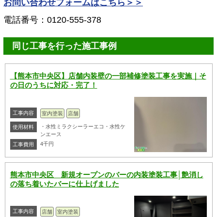
お問い合わせフォームはこちら＞＞
電話番号：0120-555-378
同じ工事を行った施工事例
【熊本市中央区】店舗内装壁の一部補修塗装工事を実施｜そ
の日のうちに対応・完了！
工事内容
室内塗装
店舗
・水性ミラクシーラーエコ・水性ケ
使用材料
ンエース
4千円
工事費用
熊本市中央区 新規オープンのバーの内装塗装工事│艶消し
の落ち着いたバーに仕上げました
工事内容
店舗
室内塗装