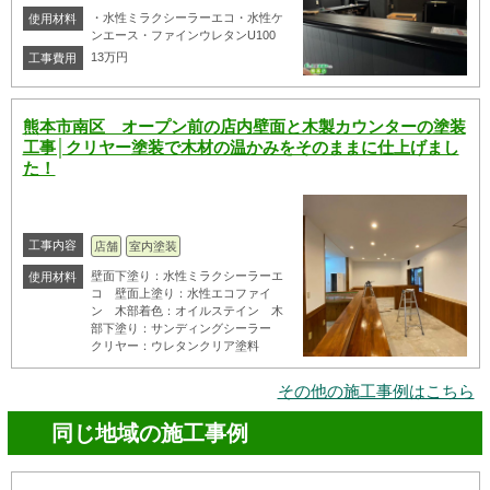
・水性ミラクシーラーエコ・水性ケ
使用材料
ンエース・ファインウレタンU100
13万円
工事費用
熊本市南区 オープン前の店内壁面と木製カウンターの塗装
工事│クリヤー塗装で木材の温かみをそのままに仕上げまし
た！
工事内容
店舗
室内塗装
壁面下塗り：水性ミラクシーラーエ
使用材料
コ 壁面上塗り：水性エコファイ
ン 木部着色：オイルステイン 木
部下塗り：サンディングシーラー
クリヤー：ウレタンクリア塗料
その他の施工事例はこちら
同じ地域の施工事例