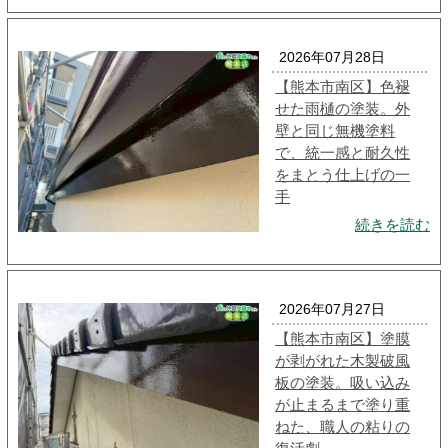
2026年07月28日
【熊本市南区】色褪
せた雨樋の塗装。外
壁と同じ無機塗料
で、統一感と耐久性
をまとう仕上げの一
手
続きを読む
2026年07月27日
【熊本市南区】塗膜
が剥がれた木製破風
板の塗装。吸い込み
が止まるまで塗り重
ねた、職人の粘りの