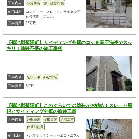
工事内容
部分塗装
塀・擁壁塗装
コンクリートブロック、モルタル強
使用材料
化接着剤、フェンス
15万円
工事費用
【菊池郡菊陽町】サイディング外壁のコケを高圧洗浄でスッ
キリ！塗装不要の施工事例
工事内容
足場工事
外壁塗装
3万円
工事費用
【菊池郡菊陽町】このぐらいでの塗装がお勧め！スレート屋
根とサイディング外壁の塗装工事
工事内容
外壁塗装
屋根塗装
足場工事
付帯部塗装
・水性ミラクシーラーエコ・エスケ
使用材料