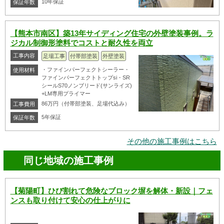
10年保証
保証年数
【熊本市南区】築13年サイディング住宅の外壁塗装事例。ラ
ジカル制御形塗料でコストと耐久性を両立
工事内容
足場工事
付帯部塗装
外壁塗装
・ファインパーフェクトシーラー・
使用材料
ファインパーフェクトトップsi・SR
シールS70ノンブリード(サンライズ)
+LM専用プライマー
86万円（付帯部塗装、足場代込み）
工事費用
5年保証
保証年数
その他の施工事例はこちら
同じ地域の施工事例
【菊陽町】ひび割れて危険なブロック塀を解体・新設｜フェ
ンスも取り付けて安心の仕上がりに