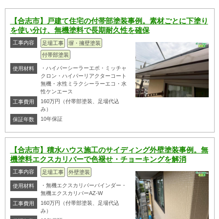
【合志市】戸建て住宅の付帯部塗装事例。素材ごとに下塗り
を使い分け、無機塗料で長期耐久性を確保
工事内容
足場工事
塀・擁壁塗装
付帯部塗装
・ハイパーシーラーエポ・ミッチャ
使用材料
クロン・ハイパーリアクターコート
無機・水性ミラクシーラーエコ・水
性ケンエース
160万円（付帯部塗装、足場代込
工事費用
み）
10年保証
保証年数
【合志市】積水ハウス施工のサイディング外壁塗装事例。無
機塗料エクスカリバーで色褪せ・チョーキングを解消
工事内容
足場工事
外壁塗装
・無機エクスカリバーバインダー・
使用材料
無機エクスカリバーAZ-W
160万円（付帯部塗装、足場代込
工事費用
み）