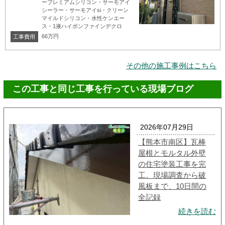
ープレミアムシリコン・サーモアイ
シーラー・サーモアイsi・クリーン
マイルドシリコン・水性ケンエー
ス・1液ハイポンファインデクロ
66万円
工事費用
その他の施工事例はこちら
この工事と同じ工事を行っている現場ブログ
2026年07月29日
【熊本市南区】瓦棒
屋根とモルタル外壁
の住宅塗装工事を完
工。現場調査から破
風板まで、10日間の
全記録
続きを読む