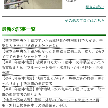
復活劇
続きを読む
その他のブログはこちら
最新の記事一覧
【熊本市中央区】錆びていた倉庫鉄骨が無機塗料で大変身。中
塗り＆上塗りで見違える仕上がりに
【熊本市中央区】錆が広がった倉庫鉄骨に錆止め下塗り。2液タ
イプで再発をシャットアウト
【令和8年熊本地震】被災された方へ｜熊本市の塗装業者ができ
る支援まとめ（ブルーシート養生・水運搬・がれき処分・各種
申請）
【令和8年熊本地震】地震で出たがれき・災害ごみの撤去・処分
を承ります｜熊本市の塗装業者
【令和8年熊本地震】断水地域へ水を無料でお届けします｜熊本
市の塗装業者の取り組み
【地震の応急処置】屋根・外壁のブルーシート養生とは？費
用・無料点検を熊本市の塗装業者が解説