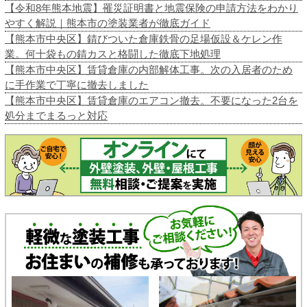
【令和8年熊本地震】罹災証明書と地震保険の申請方法をわかり
やすく解説｜熊本市の塗装業者が徹底ガイド
【熊本市中央区】錆びついた倉庫鉄骨の足場仮設＆ケレン作
業。何十袋もの錆カスと格闘した徹底下地処理
【熊本市中央区】賃貸倉庫の内部解体工事。次の入居者のため
に手作業で丁寧に撤去しました
【熊本市中央区】賃貸倉庫のエアコン撤去。不要になった2台を
処分までまるっと対応