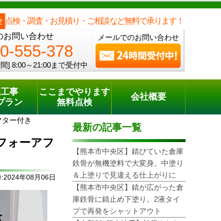
メールでのご相談
電話でのご相談
[8:00～21:00まで受付中]
0120-555-378
one
点検・調査・お見積り・ご相談など無料で承ります！
せ
のお問い合わせ
メールでのお問い合わせ
0-555-378
間]
8:00～21:00まで受付中
装工事
ここまでやります
会社概要
プラン
無料点検
フター付き
最新の記事一覧
フォーアフ
【熊本市中央区】錆びていた倉庫
鉄骨が無機塗料で大変身。中塗り
＆上塗りで見違える仕上がりに
2024年08月06日
【熊本市中央区】錆が広がった倉
庫鉄骨に錆止め下塗り。2液タイ
プで再発をシャットアウト