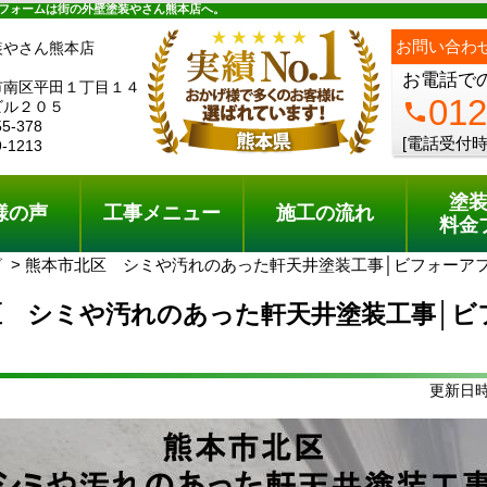
ュー
施工の流れ
会社概要
料金プラン
無料点検
フォームは街の外壁塗装やさん熊本店へ。
ph
お問い合わ
装やさん熊本店
お電話で
市南区平田１丁目１４
012
ビル２０５
phone
55-378
[電話受付時
9-1213
塗
様の声
工事メニュー
施工の流れ
料金
グ
熊本市北区 シミや汚れのあった軒天井塗装工事│ビフォーア
区 シミや汚れのあった軒天井塗装工事│ビ
更新日時: