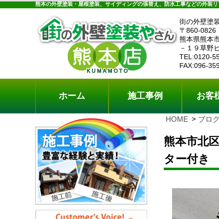
ホーム
施工事例
お客様の声
工事メニ
熊本の外壁塗装・屋根塗装、サイディングの張替え、防水工事などの外装リ
街の外壁塗
〒860-0826
熊本県熊本
－１９草野
TEL:0120-5
FAX:096-35
ホーム
施工事例
お客
HOME
ブロ
熊本市北
ター付き