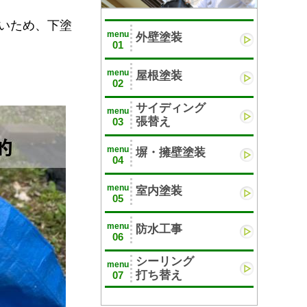
いため、下塗
menu
外壁塗装
01
menu
屋根塗装
02
サイディング
menu
張替え
03
menu
塀・擁壁塗装
04
menu
室内塗装
05
menu
防水工事
06
シーリング
menu
打ち替え
07