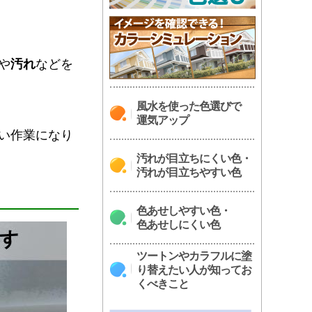
や
汚れ
などを
風水を使った色選びで
運気アップ
い作業になり
汚れが目立ちにくい色・
汚れが目立ちやすい色
色あせしやすい色・
色あせしにくい色
ツートンやカラフルに塗
り替えたい人が知ってお
くべきこと