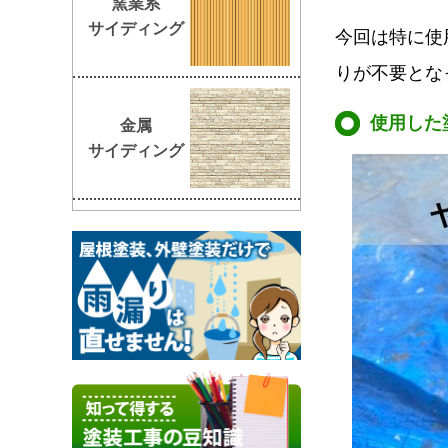
窯業系
サイディング
今回は特に使
りが不要とな
使用した
金属
サイディング