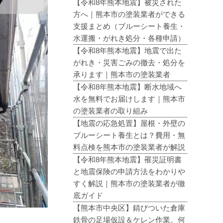
【令和8年熊本地震】被災された
方へ｜熊本市の塗装業者ができる
支援まとめ（ブルーシート養生・
水運搬・がれき処分・各種申請）
【令和8年熊本地震】地震で出た
がれき・災害ごみの撤去・処分を
承ります｜熊本市の塗装業者
【令和8年熊本地震】断水地域へ
水を無料でお届けします｜熊本市
の塗装業者の取り組み
【地震の応急処置】屋根・外壁の
ブルーシート養生とは？費用・無
料点検を熊本市の塗装業者が解説
【令和8年熊本地震】罹災証明書
と地震保険の申請方法をわかりや
すく解説｜熊本市の塗装業者が徹
底ガイド
【熊本市中央区】錆びついた倉庫
鉄骨の足場仮設＆ケレン作業。何