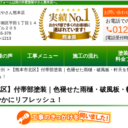
ュー
施工の流れ
会社概要
料金プラン
無料点検
フォームは街の外壁塗装やさん熊本店へ。
ph
お問い合わ
装やさん熊本店
お電話で
市南区平田１丁目１４
012
ビル２０５
phone
55-378
[電話受付時
9-1213
塗
様の声
工事メニュー
施工の流れ
料金
事例
【熊本市北区】付帯部塗装｜色褪せた雨樋・破風板・軒天を
ュ！
北区】付帯部塗装｜色褪せた雨樋・破風板・
やかにリフレッシュ！