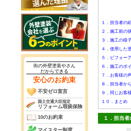
１．担当者の
２．施工前の
３．施工の様
４．使用した
５．ビフォー
街の外壁塗装やさん
６．施工のポ
だからできる
７．お客様の
安心のお約束
８．担当者か
不安ゼロ宣言
９．同じお客
１０．まとめ
国土交通大臣指定
リフォーム瑕疵保険
10のお約束
１．担当者
マイスター制度