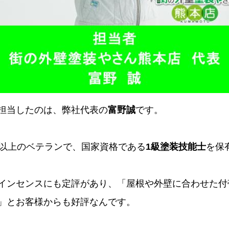
担当したのは、弊社代表の
富野誠
です。
年以上のベテランで、国家資格である
1級塗装技能士
を保
インセンスにも定評があり、「屋根や外壁に合わせた付
」とお客様からも好評なんです。