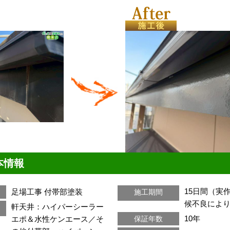
本情報
15日間（実
足場工事
付帯部塗装
施工期間
候不良により
軒天井：ハイパーシーラー
10年
エポ＆水性ケンエース／そ
保証年数