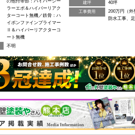
の他付帯部：ハイパーシー
40坪
建坪
ラーエポ＆ハイパーリアク
200万円（
工事費用
ターコート無機／鉄骨：ハ
防水工事、
イポンファインプライマー
Ⅱ＆ハイパーリアクターコ
ート無機
不明