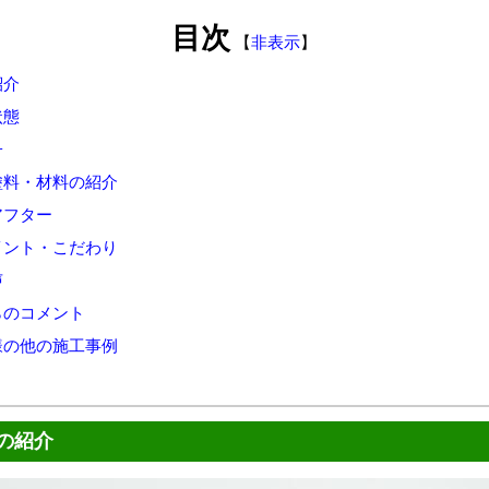
目次
【
非表示
】
紹介
状態
子
塗料・材料の紹介
アフター
イント・こだわり
声
らのコメント
様の他の施工事例
の紹介