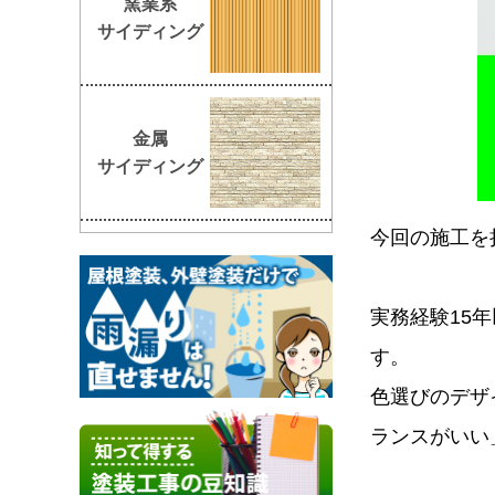
窯業系
サイディング
金属
サイディング
今回の施工を
実務経験15
す。
色選びのデザ
ランスがいい