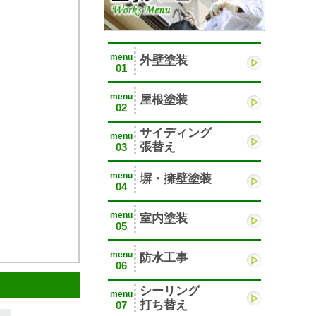
menu
外壁塗装
01
menu
屋根塗装
02
サイディング
menu
張替え
03
menu
塀・擁壁塗装
04
menu
室内塗装
05
menu
防水工事
06
シーリング
menu
打ち替え
07