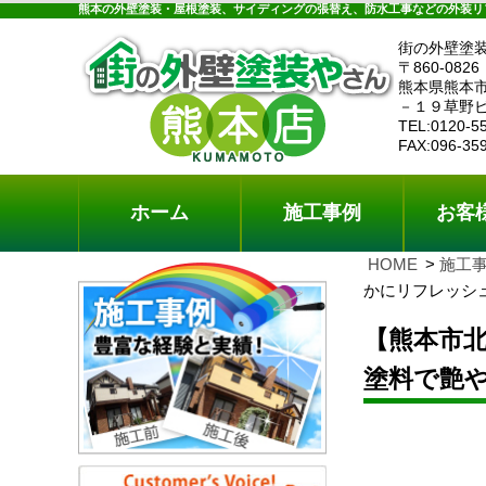
ホーム
施工事例
お客様の声
工事メニ
熊本の外壁塗装・屋根塗装、サイディングの張替え、防水工事などの外装リ
街の外壁塗
〒860-0826
熊本県熊本
－１９草野
TEL:0120-5
FAX:096-35
ホーム
施工事例
お客
HOME
施工
かにリフレッシ
【熊本市
塗料で艶