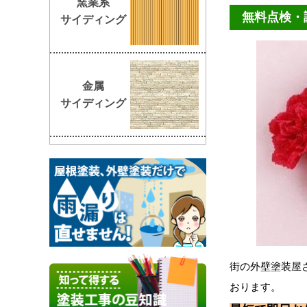
窯業系
無料点検・
サイディング
金属
サイディング
街の外壁塗装屋
おります。