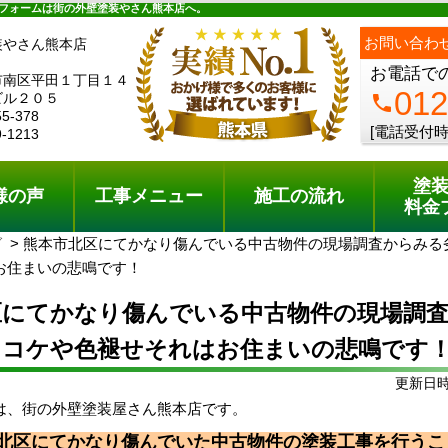
ュー
施工の流れ
会社概要
料金プラン
無料点検
フォームは街の外壁塗装やさん熊本店へ。
ph
お問い合わ
装やさん熊本店
お電話で
市南区平田１丁目１４
012
ビル２０５
phone
55-378
[電話受付時
9-1213
塗
様の声
工事メニュー
施工の流れ
料金
グ
熊本市北区にてかなり傷んでいる中古物件の現場調査からみる
お住まいの悲鳴です！
区にてかなり傷んでいる中古物件の現場調
、コケや色褪せそれはお住まいの悲鳴です
更新日時:
は、街の外壁塗装屋さん熊本店です。
北区にてかなり傷んでいた中古物件の塗装工事を行うこ