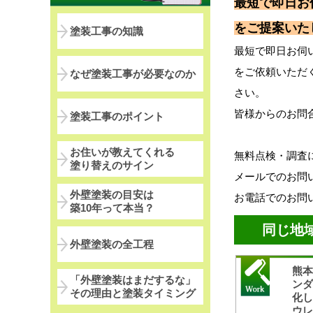
最短で即日お
をご提案いた
塗装工事の知識
最短で即日お伺
をご依頼いただ
なぜ塗装工事が必要なのか
さい。
皆様からのお問
塗装工事のポイント
お住いが教えてくれる
無料点検・調査
塗り替えのサイン
メールでのお問
外壁塗装の目安は
お電話でのお問
築10年って本当？
同じ地
外壁塗装の全工程
熊
「外壁塗装はまだするな」
ン
その理由と塗装タイミング
化
ウ