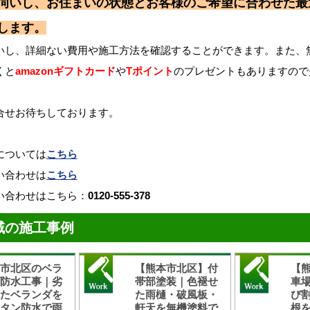
伺いし、お住まいの状態とお客様のご希望に合わせた最
します。
いし、詳細ない費用や施工方法を確認することができます。また、
くと
amazonギフトカード
や
Tポイント
のプレゼントもありますので
合せお待ちしております。
については
こちら
い合わせは
こちら
い合わせはこちら：
0120-555-378
域の施工事例
本市北区のベラ
【熊本市北区】付
【
ダ防水工事｜劣
帯部塗装｜色褪せ
車
したベランダを
た雨樋・破風板・
び
レタン防水で雨
軒天を無機塗料で
根