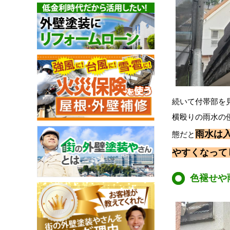
続いて付帯部を
横殴りの雨水の
雨水は
態だと
やすくなって
色褪せや