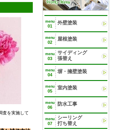
menu
外壁塗装
01
menu
屋根塗装
02
サイディング
menu
張替え
03
menu
塀・擁壁塗装
04
menu
室内塗装
05
menu
防水工事
06
調査を実施して
シーリング
menu
打ち替え
07