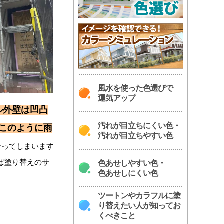
風水を使った色選びで
運気アップ
ル外壁は凹凸
汚れが目立ちにくい色・
このように雨
汚れが目立ちやすい色
なってしまいます
ば塗り替えのサ
色あせしやすい色・
色あせしにくい色
ツートンやカラフルに塗
り替えたい人が知ってお
くべきこと