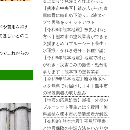
＆上塗りで見違える仕上がりに
【熊本市中央区】錆が広がった倉
庫鉄骨に錆止め下塗り。2液タイ
プで再発をシャットアウト
ドや費用を抑え
【令和8年熊本地震】被災された
てほしいとのこ
方へ｜熊本市の塗装業者ができる
支援まとめ（ブルーシート養生・
水運搬・がれき処分・各種申請）
のでこれからの
【令和8年熊本地震】地震で出た
がれき・災害ごみの撤去・処分を
承ります｜熊本市の塗装業者
【令和8年熊本地震】断水地域へ
水を無料でお届けします｜熊本市
の塗装業者の取り組み
【地震の応急処置】屋根・外壁の
ブルーシート養生とは？費用・無
料点検を熊本市の塗装業者が解説
【令和8年熊本地震】罹災証明書
と地震保険の申請方法をわかりや