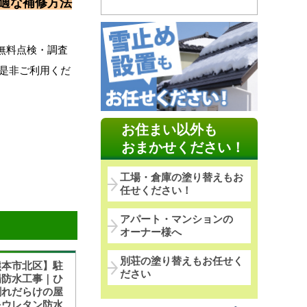
適な補修方法
無料点検・調査
是非ご利用くだ
お住まい以外も
おまかせください！
工場・倉庫の塗り替えもお
任せください！
アパート・マンションの
オーナー様へ
別荘の塗り替えもお任せく
熊本市北区】駐
ださい
場防水工事｜ひ
割れだらけの屋
をウレタン防水