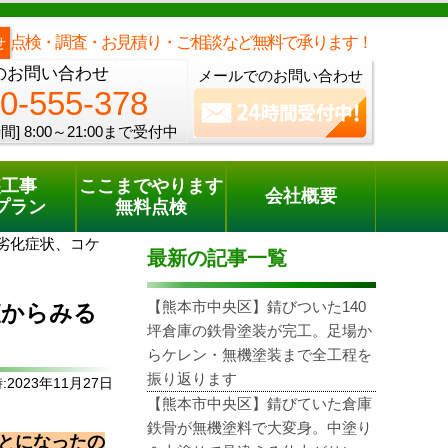
メールでのご相談
電話でのご相談
[8:00～21:00まで受付中]
0120-555-378
one
点検・調査・お見積り・ご相談など無料で承ります！
せ
のお問い合わせ
メールでのお問い合わせ
0-555-378
間]
8:00～21:00まで受付中
装工事
ここまでやります
会社概要
プラン
無料点検
劣化症状、コケ
最新の記事一覧
【熊本市中央区】錆びついた140
査からみる
坪倉庫の鉄骨塗装が完工。足場か
！
らケレン・無機塗装まで全工程を
振り返ります
2023年11月27日
【熊本市中央区】錆びていた倉庫
鉄骨が無機塗料で大変身。中塗り
とになったの