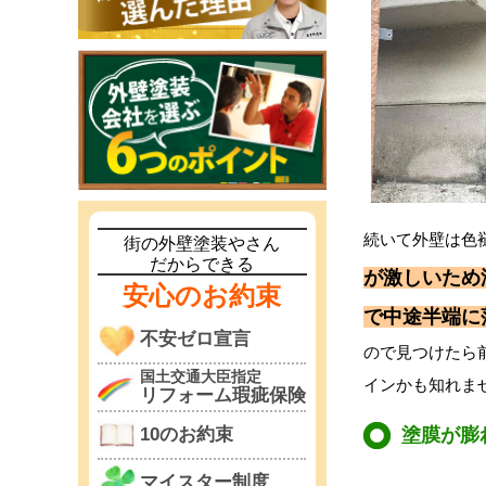
続いて外壁は色
街の外壁塗装やさん
だからできる
が激しいため
安心のお約束
で中途半端に
不安ゼロ宣言
ので見つけたら
国土交通大臣指定
インかも知れま
リフォーム瑕疵保険
塗膜が膨
10のお約束
マイスター制度