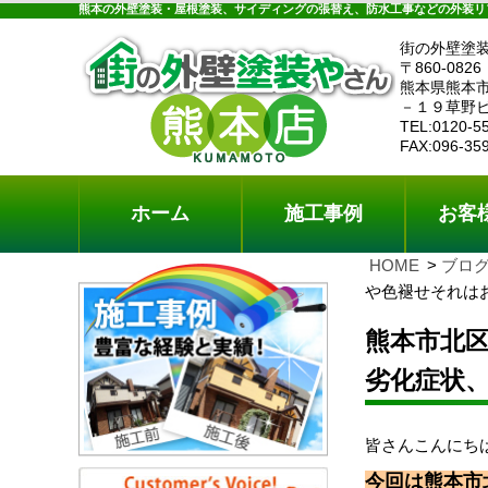
ホーム
施工事例
お客様の声
工事メニ
熊本の外壁塗装・屋根塗装、サイディングの張替え、防水工事などの外装リ
街の外壁塗
〒860-0826
熊本県熊本
－１９草野
TEL:0120-5
FAX:096-35
ホーム
施工事例
お客
HOME
ブロ
や色褪せそれは
熊本市北
劣化症状
皆さんこんにち
今回は熊本市