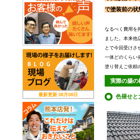
で塗装前の状
なるべく費用を
ました。本来他
とで今回受けさ
一体どのくらい
塗り替えご依頼
実際の腸の
最新更新
08月08日
色褪せと