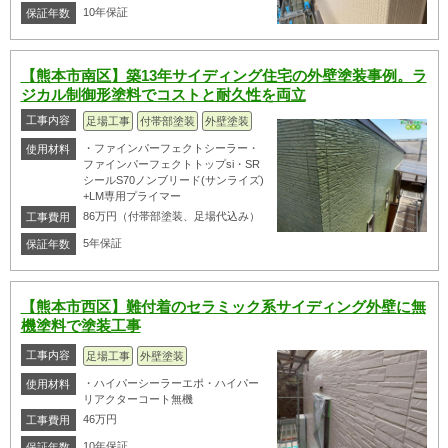
10年保証
保証年数
【熊本市南区】築13年サイディング住宅の外壁塗装事例。ラ
ジカル制御形塗料でコストと耐久性を両立
工事内容
足場工事
付帯部塗装
外壁塗装
・ファインパーフェクトシーラー・
使用材料
ファインパーフェクトトップsi・SR
シールS70ノンブリード(サンライズ)
+LM専用プライマー
86万円（付帯部塗装、足場代込み）
工事費用
5年保証
保証年数
【熊本市西区】難付着のセラミック系サイディング外壁に無
機塗料で塗装工事
工事内容
足場工事
外壁塗装
・ハイパーシーラーエポ・ハイパー
使用材料
リアクターコート無機
46万円
工事費用
10年保証
保証年数