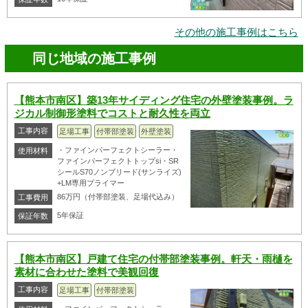
その他の施工事例はこちら
同じ地域の施工事例
【熊本市南区】築13年サイディング住宅の外壁塗装事例。ラ
ジカル制御形塗料でコストと耐久性を両立
工事内容
足場工事
付帯部塗装
外壁塗装
・ファインパーフェクトシーラー・
使用材料
ファインパーフェクトトップsi・SR
シールS70ノンブリード(サンライズ)
+LM専用プライマー
86万円（付帯部塗装、足場代込み）
工事費用
5年保証
保証年数
【熊本市南区】戸建て住宅の付帯部塗装事例。軒天・雨樋を
素材に合わせた塗料で美観回復
工事内容
足場工事
付帯部塗装