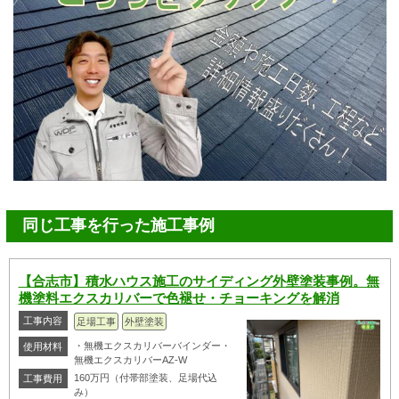
同じ工事を行った施工事例
【合志市】積水ハウス施工のサイディング外壁塗装事例。無
機塗料エクスカリバーで色褪せ・チョーキングを解消
工事内容
足場工事
外壁塗装
・無機エクスカリバーバインダー・
使用材料
無機エクスカリバーAZ-W
160万円（付帯部塗装、足場代込
工事費用
み）