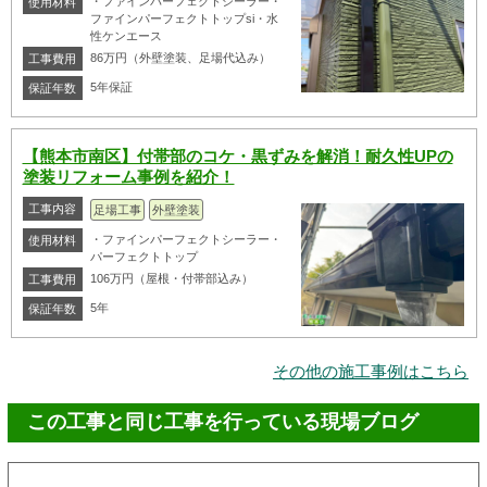
・ファインパーフェクトシーラー・
使用材料
ファインパーフェクトトップsi・水
性ケンエース
86万円（外壁塗装、足場代込み）
工事費用
5年保証
保証年数
【熊本市南区】付帯部のコケ・黒ずみを解消！耐久性UPの
塗装リフォーム事例を紹介！
工事内容
足場工事
外壁塗装
・ファインパーフェクトシーラー・
使用材料
パーフェクトトップ
106万円（屋根・付帯部込み）
工事費用
5年
保証年数
その他の施工事例はこちら
この工事と同じ工事を行っている現場ブログ