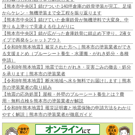
【熊本市中央区】錆びついた140坪倉庫の鉄骨塗装が完工。足場
からケレン・無機塗装まで全工程を振り返ります
【熊本市中央区】錆びていた倉庫鉄骨が無機塗料で大変身。中
塗り＆上塗りで見違える仕上がりに
【熊本市中央区】錆が広がった倉庫鉄骨に錆止め下塗り。2液タ
イプで再発をシャットアウト
【令和8年熊本地震】被災された方へ｜熊本市の塗装業者ができ
る支援まとめ（ブルーシート養生・水運搬・がれき処分・各種
申請）
【令和8年熊本地震】地震で出たがれき・災害ごみの撤去・処分
を承ります｜熊本市の塗装業者
【令和8年熊本地震】断水地域へ水を無料でお届けします｜熊本
市の塗装業者の取り組み
【地震の応急処置】屋根・外壁のブルーシート養生とは？費
用・無料点検を熊本市の塗装業者が解説
【令和8年熊本地震】罹災証明書と地震保険の申請方法をわかり
やすく解説｜熊本市の塗装業者が徹底ガイド