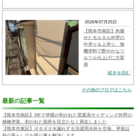
2026年07月25日
【熊本市南区】色褪
せたモルタル外壁の
中塗り＆上塗り。無
機塗料で艶やかなツ
ルツル仕上げに大変
身
続きを読む
その他のブログはこちら
最新の記事一覧
【熊本市南区】3年で塗膜が剥がれた窯業系サイディング外壁の
補修塗装。剥がれた箇所を目立たなく再生しました
【熊本市東区】ポタポタ水漏れする洗濯用水栓を交換。塗装以
外の暮らしのお困り事も解決します