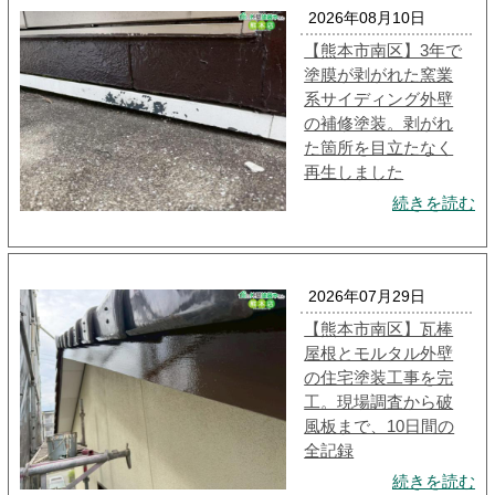
2026年08月10日
【熊本市南区】3年で
塗膜が剥がれた窯業
系サイディング外壁
の補修塗装。剥がれ
た箇所を目立たなく
再生しました
続きを読む
2026年07月29日
【熊本市南区】瓦棒
屋根とモルタル外壁
の住宅塗装工事を完
工。現場調査から破
風板まで、10日間の
全記録
続きを読む