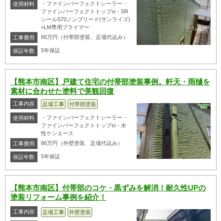
・ファインパーフェクトシーラー・
使用材料
ファインパーフェクトトップsi・SR
シールS70ノンブリード(サンライズ)
+LM専用プライマー
86万円（付帯部塗装、足場代込み）
工事費用
5年保証
保証年数
【熊本市南区】戸建て住宅の付帯部塗装事例。軒天・雨樋を
素材に合わせた塗料で美観回復
工事内容
足場工事
付帯部塗装
・ファインパーフェクトシーラー・
使用材料
ファインパーフェクトトップsi・水
性ケンエース
86万円（外壁塗装、足場代込み）
工事費用
5年保証
保証年数
【熊本市南区】付帯部のコケ・黒ずみを解消！耐久性UPの
塗装リフォーム事例を紹介！
工事内容
足場工事
外壁塗装