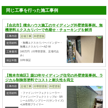
同じ工事を行った施工事例
【合志市】積水ハウス施工のサイディング外壁塗装事例。無
機塗料エクスカリバーで色褪せ・チョーキングを解消
工事内容
足場工事
外壁塗装
・無機エクスカリバーバインダー・
使用材料
無機エクスカリバーAZ-W
160万円（付帯部塗装、足場代込
工事費用
み）
10年保証
保証年数
【熊本市南区】築13年サイディング住宅の外壁塗装事例。ラ
ジカル制御形塗料でコストと耐久性を両立
工事内容
足場工事
付帯部塗装
外壁塗装
・ファインパーフェクトシーラー・
使用材料
ファインパーフェクトトップsi・SR
シールS70ノンブリード(サンライズ)
+LM専用プライマー