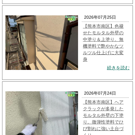
2026年07月25日
【熊本市南区】色褪
せたモルタル外壁の
中塗り＆上塗り。無
機塗料で艶やかなツ
ルツル仕上げに大変
身
続きを読む
2026年07月24日
【熊本市南区】ヘア
クラックが多発した
モルタル外壁の下塗
り。微弾性塗料でひ
び割れに強い土台づ