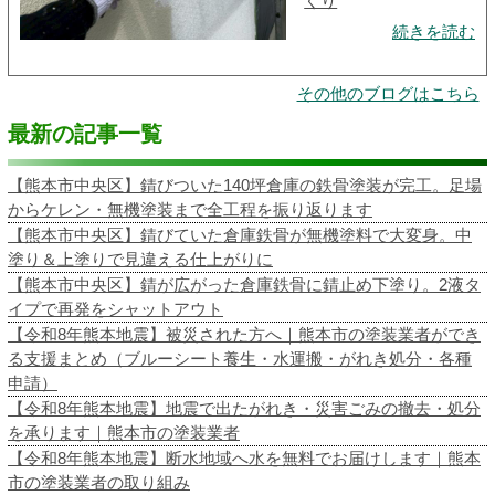
くり
続きを読む
その他のブログはこちら
最新の記事一覧
【熊本市中央区】錆びついた140坪倉庫の鉄骨塗装が完工。足場
からケレン・無機塗装まで全工程を振り返ります
【熊本市中央区】錆びていた倉庫鉄骨が無機塗料で大変身。中
塗り＆上塗りで見違える仕上がりに
【熊本市中央区】錆が広がった倉庫鉄骨に錆止め下塗り。2液タ
イプで再発をシャットアウト
【令和8年熊本地震】被災された方へ｜熊本市の塗装業者ができ
る支援まとめ（ブルーシート養生・水運搬・がれき処分・各種
申請）
【令和8年熊本地震】地震で出たがれき・災害ごみの撤去・処分
を承ります｜熊本市の塗装業者
【令和8年熊本地震】断水地域へ水を無料でお届けします｜熊本
市の塗装業者の取り組み