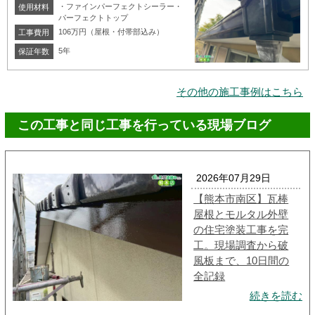
・ファインパーフェクトシーラー・
使用材料
パーフェクトトップ
106万円（屋根・付帯部込み）
工事費用
5年
保証年数
その他の施工事例はこちら
この工事と同じ工事を行っている現場ブログ
2026年07月29日
【熊本市南区】瓦棒
屋根とモルタル外壁
の住宅塗装工事を完
工。現場調査から破
風板まで、10日間の
全記録
続きを読む