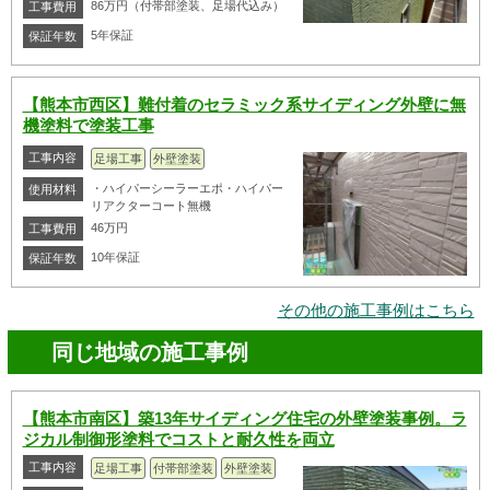
86万円（付帯部塗装、足場代込み）
工事費用
5年保証
保証年数
【熊本市西区】難付着のセラミック系サイディング外壁に無
機塗料で塗装工事
工事内容
足場工事
外壁塗装
・ハイパーシーラーエポ・ハイパー
使用材料
リアクターコート無機
46万円
工事費用
10年保証
保証年数
その他の施工事例はこちら
同じ地域の施工事例
【熊本市南区】築13年サイディング住宅の外壁塗装事例。ラ
ジカル制御形塗料でコストと耐久性を両立
工事内容
足場工事
付帯部塗装
外壁塗装