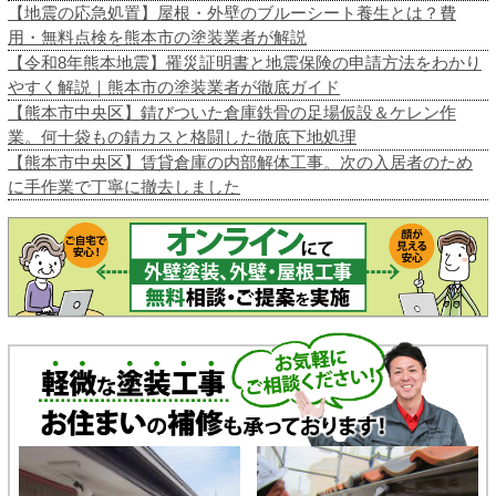
【地震の応急処置】屋根・外壁のブルーシート養生とは？費
用・無料点検を熊本市の塗装業者が解説
【令和8年熊本地震】罹災証明書と地震保険の申請方法をわかり
やすく解説｜熊本市の塗装業者が徹底ガイド
【熊本市中央区】錆びついた倉庫鉄骨の足場仮設＆ケレン作
業。何十袋もの錆カスと格闘した徹底下地処理
【熊本市中央区】賃貸倉庫の内部解体工事。次の入居者のため
に手作業で丁寧に撤去しました