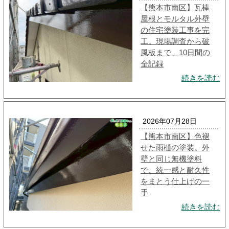
【熊本市南区】瓦棒
屋根とモルタル外壁
の住宅塗装工事を完
工。現場調査から破
風板まで、10日間の
全記録
続きを読む
2026年07月28日
【熊本市南区】色褪
せた雨樋の塗装。外
壁と同じ無機塗料
で、統一感と耐久性
をまとう仕上げの一
手
続きを読む