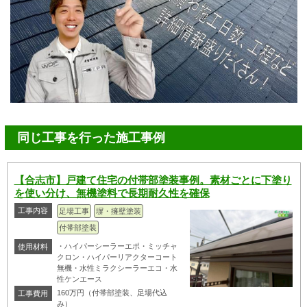
同じ工事を行った施工事例
【合志市】戸建て住宅の付帯部塗装事例。素材ごとに下塗り
を使い分け、無機塗料で長期耐久性を確保
工事内容
足場工事
塀・擁壁塗装
付帯部塗装
・ハイパーシーラーエポ・ミッチャ
使用材料
クロン・ハイパーリアクターコート
無機・水性ミラクシーラーエコ・水
性ケンエース
160万円（付帯部塗装、足場代込
工事費用
み）