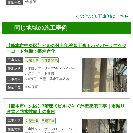
5年保証
保証年数
その他の施工事例はこちら
同じ地域の施工事例
【熊本市中央区】ビルの付帯部塗装工事｜ハイパーリアクタ
ーコート無機で長寿命化
工事内容
足場工事
付帯部塗装
・水性ソフトサーフSG・ハイパーリ
使用材料
アクターコート無機
180万円（外壁・防水工事込み）
工事費用
10年保証
保証年数
【熊本市中央区】3階建てビルでALC外壁塗装工事｜雨漏り
改善と防水性向上の事例
工事内容
外壁塗装
足場工事
・水性ソフトサーフSG・ハイパーリ
使用材料