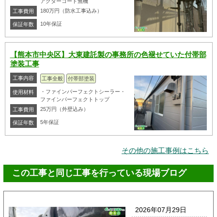
アクターコート無機
180万円（防水工事込み）
工事費用
10年保証
保証年数
【熊本市中央区】大東建託製の事務所の色褪せていた付帯部
塗装工事
工事内容
工事全般
付帯部塗装
・ファインパーフェクトシーラー・
使用材料
ファインパーフェクトトップ
25万円（外壁込み）
工事費用
5年保証
保証年数
その他の施工事例はこちら
この工事と同じ工事を行っている現場ブログ
2026年07月29日