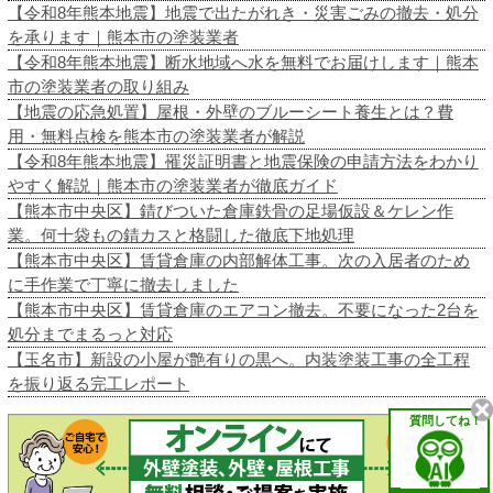
【令和8年熊本地震】地震で出たがれき・災害ごみの撤去・処分
を承ります｜熊本市の塗装業者
【令和8年熊本地震】断水地域へ水を無料でお届けします｜熊本
市の塗装業者の取り組み
【地震の応急処置】屋根・外壁のブルーシート養生とは？費
用・無料点検を熊本市の塗装業者が解説
【令和8年熊本地震】罹災証明書と地震保険の申請方法をわかり
やすく解説｜熊本市の塗装業者が徹底ガイド
【熊本市中央区】錆びついた倉庫鉄骨の足場仮設＆ケレン作
業。何十袋もの錆カスと格闘した徹底下地処理
【熊本市中央区】賃貸倉庫の内部解体工事。次の入居者のため
に手作業で丁寧に撤去しました
【熊本市中央区】賃貸倉庫のエアコン撤去。不要になった2台を
処分までまるっと対応
【玉名市】新設の小屋が艶有りの黒へ。内装塗装工事の全工程
を振り返る完工レポート
質問してね！