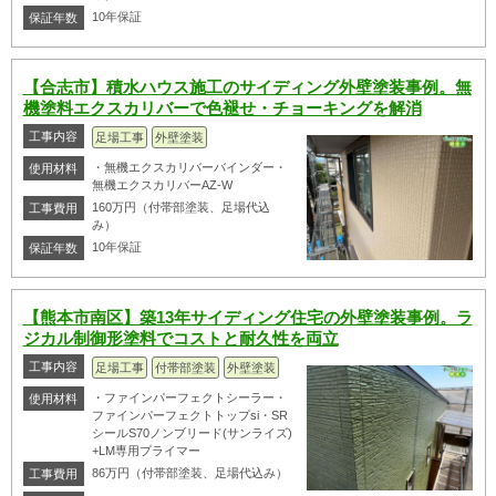
10年保証
保証年数
【合志市】積水ハウス施工のサイディング外壁塗装事例。無
機塗料エクスカリバーで色褪せ・チョーキングを解消
工事内容
足場工事
外壁塗装
・無機エクスカリバーバインダー・
使用材料
無機エクスカリバーAZ-W
160万円（付帯部塗装、足場代込
工事費用
み）
10年保証
保証年数
【熊本市南区】築13年サイディング住宅の外壁塗装事例。ラ
ジカル制御形塗料でコストと耐久性を両立
工事内容
足場工事
付帯部塗装
外壁塗装
・ファインパーフェクトシーラー・
使用材料
ファインパーフェクトトップsi・SR
シールS70ノンブリード(サンライズ)
+LM専用プライマー
86万円（付帯部塗装、足場代込み）
工事費用