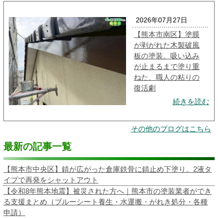
2026年07月27日
【熊本市南区】塗膜
が剥がれた木製破風
板の塗装。吸い込み
が止まるまで塗り重
ねた、職人の粘りの
復活劇
続きを読む
その他のブログはこちら
最新の記事一覧
【熊本市中央区】錆が広がった倉庫鉄骨に錆止め下塗り。2液タ
イプで再発をシャットアウト
【令和8年熊本地震】被災された方へ｜熊本市の塗装業者ができ
る支援まとめ（ブルーシート養生・水運搬・がれき処分・各種
申請）