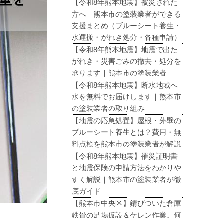
【令和8年熊本地震】被災された
方へ｜熊本市の塗装業者ができる
支援まとめ（ブルーシート養生・
水運搬・がれき処分・各種申請）
【令和8年熊本地震】地震で出た
がれき・災害ごみの撤去・処分を
承ります｜熊本市の塗装業者
【令和8年熊本地震】断水地域へ
水を無料でお届けします｜熊本市
の塗装業者の取り組み
【地震の応急処置】屋根・外壁の
ブルーシート養生とは？費用・無
料点検を熊本市の塗装業者が解説
【令和8年熊本地震】罹災証明書
と地震保険の申請方法をわかりや
すく解説｜熊本市の塗装業者が徹
底ガイド
【熊本市中央区】錆びついた倉庫
鉄骨の足場仮設＆ケレン作業。何