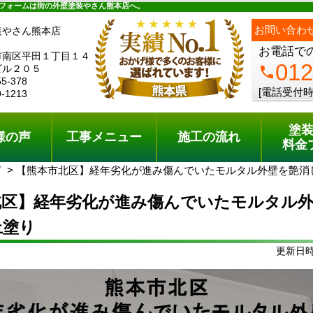
ュー
施工の流れ
会社概要
料金プラン
無料点検
フォームは街の外壁塗装やさん熊本店へ。
ph
お問い合わ
装やさん熊本店
お電話で
市南区平田１丁目１４
012
ビル２０５
phone
55-378
[電話受付時
9-1213
塗
様の声
工事メニュー
施工の流れ
料金
グ
【熊本市北区】経年劣化が進み傷んでいたモルタル外壁を艶消
北区】経年劣化が進み傷んでいたモルタル
上塗り
更新日時: