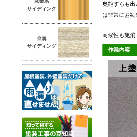
窯業系
奥艶すらも出
サイディング
は非常にお勧
耐候性も艶消
金属
サイディング
作業内容