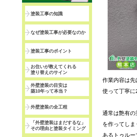
塗装工事の知識
なぜ塗装工事が必要なのか
塗装工事のポイント
お住いが教えてくれる
塗り替えのサイン
作業内容は先
外壁塗装の目安は
使って丁寧に
築10年って本当？
外壁塗装の全工程
通常は艶有の
「外壁塗装はまだするな」
を作ってしま
その理由と塗装タイミング
あるトゥルー