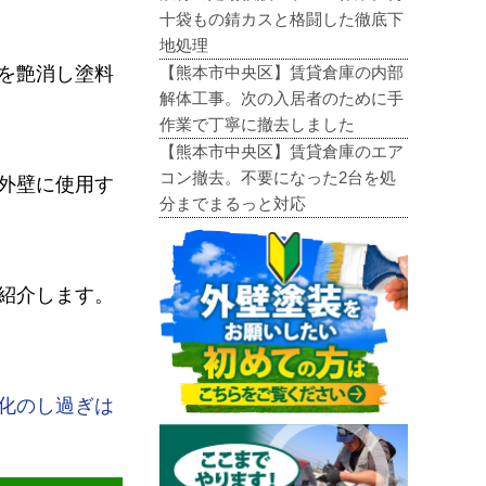
十袋もの錆カスと格闘した徹底下
地処理
【熊本市中央区】賃貸倉庫の内部
を艶消し塗料
解体工事。次の入居者のために手
作業で丁寧に撤去しました
【熊本市中央区】賃貸倉庫のエア
コン撤去。不要になった2台を処
外壁に使用す
分までまるっと対応
紹介します。
化のし過ぎは