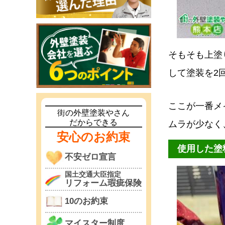
そもそも上塗
して塗装を2
ここが一番メ
街の外壁塗装やさん
だからできる
ムラが少なく
安心のお約束
使用した塗
不安ゼロ宣言
国土交通大臣指定
リフォーム瑕疵保険
10のお約束
マイスター制度