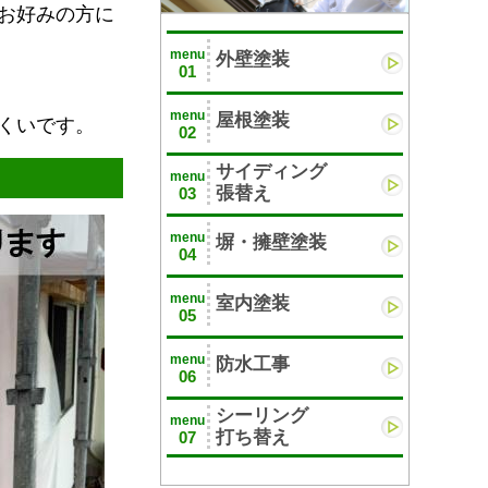
お好みの方に
menu
外壁塗装
01
menu
屋根塗装
くいです。
02
サイディング
menu
張替え
03
menu
塀・擁壁塗装
04
menu
室内塗装
05
menu
防水工事
06
シーリング
menu
打ち替え
07