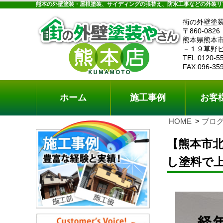
ホーム
施工事例
お客様の声
工事メニ
熊本の外壁塗装・屋根塗装、サイディングの張替え、防水工事などの外装リ
街の外壁塗
〒860-0826
熊本県熊本
－１９草野
TEL:0120-5
FAX:096-35
ホーム
施工事例
お客
HOME
ブロ
【熊本市
し塗料で