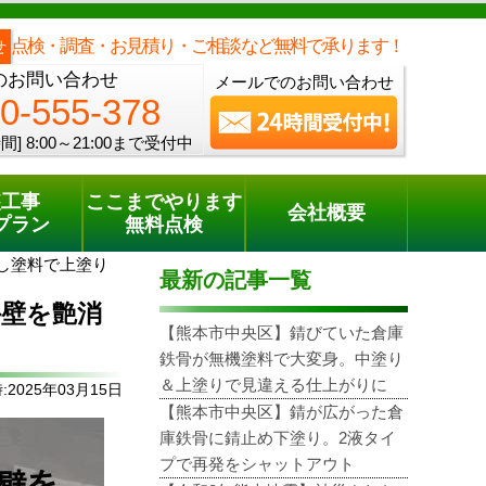
メールでのご相談
電話でのご相談
[8:00～21:00まで受付中]
0120-555-378
one
点検・調査・お見積り・ご相談など無料で承ります！
せ
のお問い合わせ
メールでのお問い合わせ
0-555-378
間]
8:00～21:00まで受付中
装工事
ここまでやります
会社概要
プラン
無料点検
し塗料で上塗り
最新の記事一覧
外壁を艶消
【熊本市中央区】錆びていた倉庫
鉄骨が無機塗料で大変身。中塗り
＆上塗りで見違える仕上がりに
2025年03月15日
【熊本市中央区】錆が広がった倉
庫鉄骨に錆止め下塗り。2液タイ
プで再発をシャットアウト