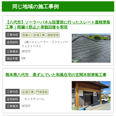
同じ地域の施工事例
【八代市】ソーラーパネル設置前に行ったスレート屋根塗装
工事｜雨漏り防止と美観回復を実現
工事内容
雨漏り
足場工事
屋根塗装
・1液ベストシーラー・ファインパー
使用材料
フェクトベスト
38万円
工事費用
5年
保証年数
熊本県八代市 黒ずんでいた和風住宅の玄関木部塗装工事
工事内容
足場工事
門扉塗装
・キシラデコール
使用材料
20万円
工事費用