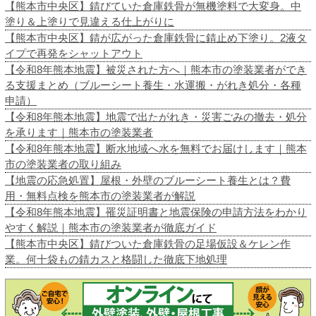
【熊本市中央区】錆びていた倉庫鉄骨が無機塗料で大変身。中
塗り＆上塗りで見違える仕上がりに
【熊本市中央区】錆が広がった倉庫鉄骨に錆止め下塗り。2液タ
イプで再発をシャットアウト
【令和8年熊本地震】被災された方へ｜熊本市の塗装業者ができ
る支援まとめ（ブルーシート養生・水運搬・がれき処分・各種
申請）
【令和8年熊本地震】地震で出たがれき・災害ごみの撤去・処分
を承ります｜熊本市の塗装業者
【令和8年熊本地震】断水地域へ水を無料でお届けします｜熊本
市の塗装業者の取り組み
【地震の応急処置】屋根・外壁のブルーシート養生とは？費
用・無料点検を熊本市の塗装業者が解説
【令和8年熊本地震】罹災証明書と地震保険の申請方法をわかり
やすく解説｜熊本市の塗装業者が徹底ガイド
【熊本市中央区】錆びついた倉庫鉄骨の足場仮設＆ケレン作
業。何十袋もの錆カスと格闘した徹底下地処理