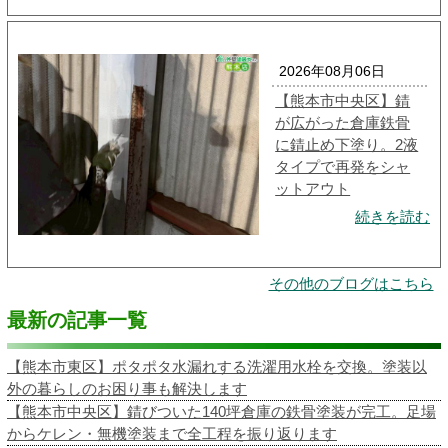
2026年08月06日
【熊本市中央区】錆
が広がった倉庫鉄骨
に錆止め下塗り。2液
タイプで再発をシャ
ットアウト
続きを読む
その他のブログはこちら
最新の記事一覧
【熊本市東区】ポタポタ水漏れする洗濯用水栓を交換。塗装以
外の暮らしのお困り事も解決します
【熊本市中央区】錆びついた140坪倉庫の鉄骨塗装が完工。足場
からケレン・無機塗装まで全工程を振り返ります