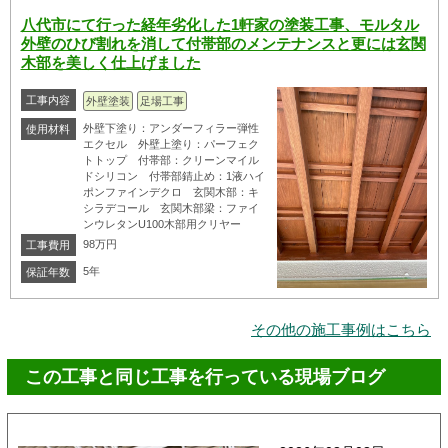
八代市にて行った経年劣化した1軒家の塗装工事、モルタル
外壁のひび割れを消して付帯部のメンテナンスと更には玄関
木部を美しく仕上げました
工事内容
外壁塗装
足場工事
外壁下塗り：アンダーフィラー弾性
使用材料
エクセル 外壁上塗り：パーフェク
トトップ 付帯部：クリーンマイル
ドシリコン 付帯部錆止め：1液ハイ
ポンファインデクロ 玄関木部：キ
シラデコール 玄関木部梁：ファイ
ンウレタンU100木部用クリヤー
98万円
工事費用
5年
保証年数
その他の施工事例はこちら
この工事と同じ工事を行っている現場ブログ