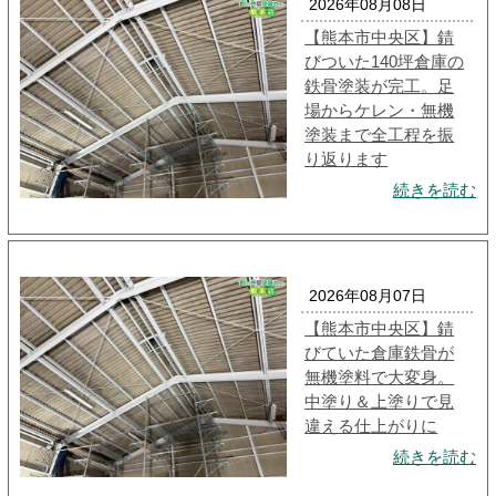
2026年08月08日
【熊本市中央区】錆
びついた140坪倉庫の
鉄骨塗装が完工。足
場からケレン・無機
塗装まで全工程を振
り返ります
続きを読む
2026年08月07日
【熊本市中央区】錆
びていた倉庫鉄骨が
無機塗料で大変身。
中塗り＆上塗りで見
違える仕上がりに
続きを読む