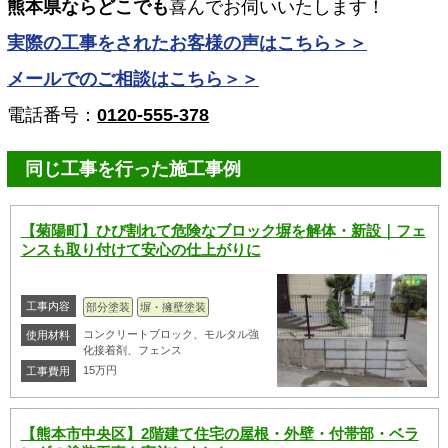
熊本県ならどこでも
喜んでお伺いいたします！
実際の工事をされたお客様の声はこちら＞＞
メールでのご相談はこちら＞＞
電話番号：
0120-555-378
同じ工事を行った施工事例
【菊陽町】ひび割れて危険なブロック塀を解体・新設｜フェ
ンスも取り付けて安心の仕上がりに
工事内容
部分塗装
塀・擁壁塗装
コンクリートブロック、モルタル強
使用材料
化接着剤、フェンス
15万円
工事費用
【熊本市中央区】2階建て住宅の屋根・外壁・付帯部・ベラ