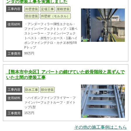
ンダの塗装工事を実施しました
工事内容
外壁塗装
足場工事
屋根塗装
部分塗装
外壁材（モルタル）
・アンダーフィラー弾性エクセル・
使用材料
ファインパーフェクトトップ・1液ベ
ストシーラー・ファインパーフェク
トベスト・水性ケンエース・1液ハイ
ポンファインデクロ・カナヱ水性FR
Pトップ
99万円
工事費用
【熊本市中央区】アパートの錆びていた鉄骨階段と黒ずんで
いた土間の塗装工事
工事内容
防水工事
部分塗装
・ハイポンファインプライマー・フ
使用材料
ァインパーフェクトルーフ・ダイト
ップL型
15万円
工事費用
その他の施工事例はこちら