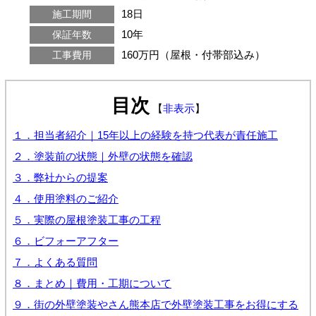
18日
施工期間
10年
保証年数
160万円（屋根・付帯部込み）
工事費用
目次
【
非表示
】
１．担当者紹介｜15年以上の経験を持つ代表が責任施工
２．塗装前の状態｜外壁の状態を確認
３．弊社からの提案
４．使用塗料のご紹介
５．実際の屋根塗装工事の工程
６．ビフォーアフター
７．よくある質問
８．まとめ｜費用・工期について
９．街の外壁塗装やさん熊本店で外壁塗装工事をお得にする