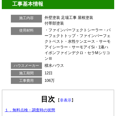
工事基本情報
外壁塗装
足場工事
屋根塗装
施工内容
付帯部塗装
・ファインパーフェクトシーラー・パ
使用材料
ーフェクトトップ・ファインパーフェ
クトベスト・水性ケンエース・サーモ
アイシーラー・サーモアイSi・1液ハ
イポンファインデクロ・セラMシリコ
ンⅢ
積水ハウス
ハウスメーカー
12日
施工期間
106万
工事費用
目次
【
非表示
】
１．無料点検・調査時の状態