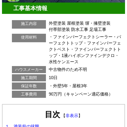
工事基本情報
外壁塗装
屋根塗装
塀・擁壁塗装
施工内容
付帯部塗装
防水工事
足場工事
・ファインパーフェクトシーラー・パ
使用材料
ーフェクトトップ・ファインパーフェ
クトベスト・ファインパーフェクトト
ップ・1液ハイポンファインデクロ・
水性ケンエース
中古物件のため不明
ハウスメーカー
10日
施工期間
・外壁5年・屋根3年
保証年数
90万円（キャンペーン適応価格）
工事費用
目次
【
非表示
】
１．塗装前の状態