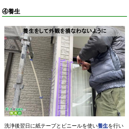
④養生
洗浄後翌日に紙テープとビニールを使い
養生
を行い