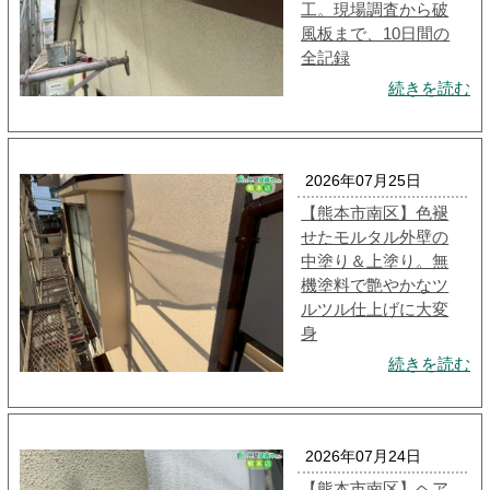
工。現場調査から破
風板まで、10日間の
全記録
続きを読む
2026年07月25日
【熊本市南区】色褪
せたモルタル外壁の
中塗り＆上塗り。無
機塗料で艶やかなツ
ルツル仕上げに大変
身
続きを読む
2026年07月24日
【熊本市南区】ヘア