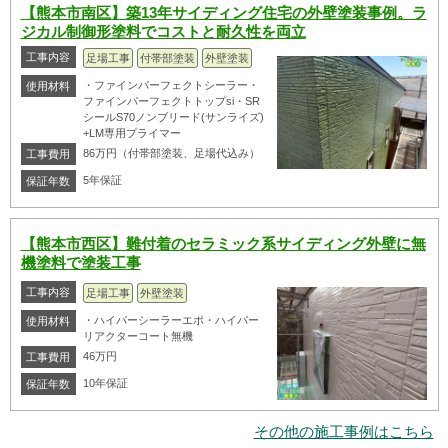
【熊本市南区】築13年サイディング住宅の外壁塗装事例。ラ
ジカル制御形塗料でコストと耐久性を両立
工事内容
足場工事
付帯部塗装
外壁塗装
・ファインパーフェクトシーラー・
使用材料
ファインパーフェクトトップsi・SR
シールS70ノンブリード(サンライズ)
+LM専用プライマー
86万円（付帯部塗装、足場代込み）
工事費用
5年保証
保証年数
【熊本市西区】難付着のセラミック系サイディング外壁に無
機塗料で塗装工事
工事内容
足場工事
外壁塗装
・ハイパーシーラーエポ・ハイパー
使用材料
リアクターコート無機
46万円
工事費用
10年保証
保証年数
その他の施工事例はこちら