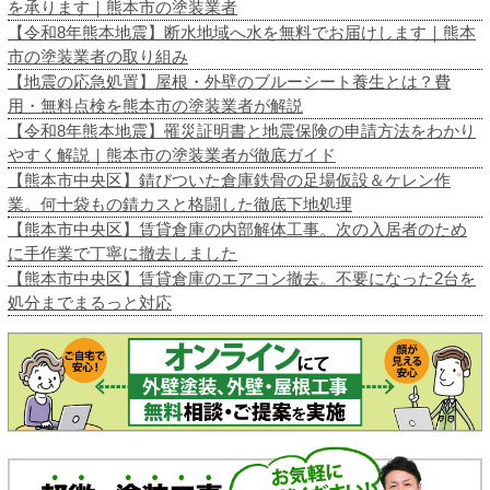
を承ります｜熊本市の塗装業者
【令和8年熊本地震】断水地域へ水を無料でお届けします｜熊本
市の塗装業者の取り組み
【地震の応急処置】屋根・外壁のブルーシート養生とは？費
用・無料点検を熊本市の塗装業者が解説
【令和8年熊本地震】罹災証明書と地震保険の申請方法をわかり
やすく解説｜熊本市の塗装業者が徹底ガイド
【熊本市中央区】錆びついた倉庫鉄骨の足場仮設＆ケレン作
業。何十袋もの錆カスと格闘した徹底下地処理
【熊本市中央区】賃貸倉庫の内部解体工事。次の入居者のため
に手作業で丁寧に撤去しました
【熊本市中央区】賃貸倉庫のエアコン撤去。不要になった2台を
処分までまるっと対応