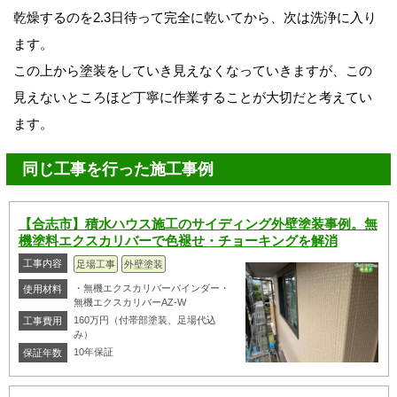
乾燥するのを2.3日待って完全に乾いてから、次は洗浄に入り
ます。
この上から塗装をしていき見えなくなっていきますが、この
見えないところほど丁寧に作業することが大切だと考えてい
ます。
同じ工事を行った施工事例
【合志市】積水ハウス施工のサイディング外壁塗装事例。無
機塗料エクスカリバーで色褪せ・チョーキングを解消
工事内容
足場工事
外壁塗装
・無機エクスカリバーバインダー・
使用材料
無機エクスカリバーAZ-W
160万円（付帯部塗装、足場代込
工事費用
み）
10年保証
保証年数