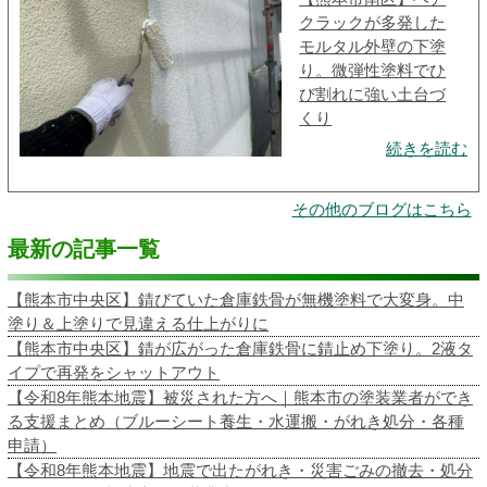
クラックが多発した
モルタル外壁の下塗
り。微弾性塗料でひ
び割れに強い土台づ
くり
続きを読む
その他のブログはこちら
最新の記事一覧
【熊本市中央区】錆びていた倉庫鉄骨が無機塗料で大変身。中
塗り＆上塗りで見違える仕上がりに
【熊本市中央区】錆が広がった倉庫鉄骨に錆止め下塗り。2液タ
イプで再発をシャットアウト
【令和8年熊本地震】被災された方へ｜熊本市の塗装業者ができ
る支援まとめ（ブルーシート養生・水運搬・がれき処分・各種
申請）
【令和8年熊本地震】地震で出たがれき・災害ごみの撤去・処分