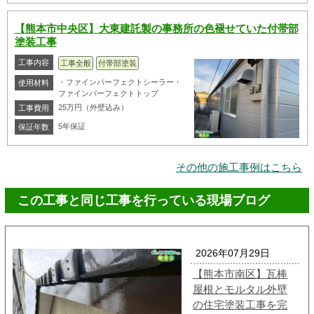
【熊本市中央区】大東建託製の事務所の色褪せていた付帯部
塗装工事
工事内容
工事全般
付帯部塗装
・ファインパーフェクトシーラー・
使用材料
ファインパーフェクトトップ
25万円（外壁込み）
工事費用
5年保証
保証年数
その他の施工事例はこちら
この工事と同じ工事を行っている現場ブログ
2026年07月29日
【熊本市南区】瓦棒
屋根とモルタル外壁
の住宅塗装工事を完