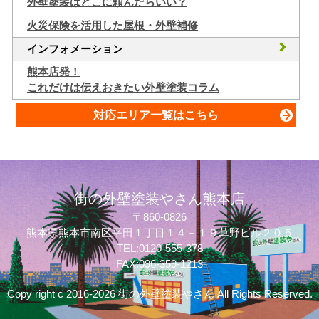
外壁塗装はどこに頼んだらいい？
火災保険を活用した屋根・外壁補修
インフォメーション
熊本店発！
これだけは伝えおきたい外壁塗装コラム
対応エリア一覧はこちら
街の外壁塗装やさん熊本店
〒860-0826
熊本県熊本市南区平田１丁目１４－１９草野ビル２０５
TEL:0120-555-378
FAX:096-359-1213
Copy right c 2016-2026 街の外壁塗装やさん All Rights Reserved.
質問してね！