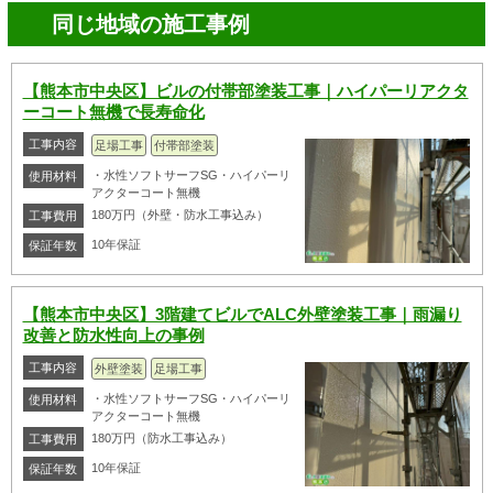
同じ地域の施工事例
【熊本市中央区】ビルの付帯部塗装工事｜ハイパーリアクタ
ーコート無機で長寿命化
工事内容
足場工事
付帯部塗装
・水性ソフトサーフSG・ハイパーリ
使用材料
アクターコート無機
180万円（外壁・防水工事込み）
工事費用
10年保証
保証年数
【熊本市中央区】3階建てビルでALC外壁塗装工事｜雨漏り
改善と防水性向上の事例
工事内容
外壁塗装
足場工事
・水性ソフトサーフSG・ハイパーリ
使用材料
アクターコート無機
180万円（防水工事込み）
工事費用
10年保証
保証年数