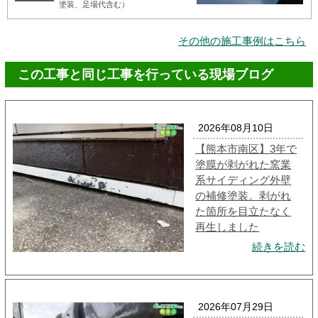
塗装、足場代含む）
その他の施工事例はこちら
この工事と同じ工事を行っている現場ブログ
2026年08月10日
【熊本市南区】3年で
塗膜が剥がれた窯業
系サイディング外壁
の補修塗装。剥がれ
た箇所を目立たなく
再生しました
続きを読む
2026年07月29日