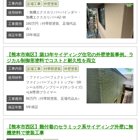
工事内容
足場工事
外壁塗装
・無機エクスカリバーバインダー・
使用材料
無機エクスカリバーAZ-W
160万円（付帯部塗装、足場代込
工事費用
み）
10年保証
保証年数
【熊本市南区】築13年サイディング住宅の外壁塗装事例。ラ
ジカル制御形塗料でコストと耐久性を両立
工事内容
足場工事
付帯部塗装
外壁塗装
・ファインパーフェクトシーラー・
使用材料
ファインパーフェクトトップsi・SR
シールS70ノンブリード(サンライズ)
+LM専用プライマー
86万円（付帯部塗装、足場代込み）
工事費用
5年保証
保証年数
【熊本市西区】難付着のセラミック系サイディング外壁に無
機塗料で塗装工事