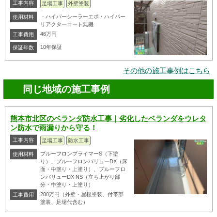
工事内容
足場工事
外壁塗装
・ハイパーシーラーエポ・ハイパー
使用材料
リアクターコート無機
46万円
工事費用
10年保証
保証年数
その他の施工事例はこちら
同じ地域の施工事例
熊本市北区のベランダ防水工事｜劣化したベランダをウレタ
ン防水で雨漏りから守る！
工事内容
足場工事
防水工事
プルーフロンプライマーS（下塗
使用材料
り）、プルーフロンバリューDX（床
面・中塗り・上塗り）、プルーフロ
ンバリューDX NS（立ち上がり部
分・中塗り・上塗り）
200万円（外壁・屋根塗装、付帯部
工事費用
塗装、足場代含む）