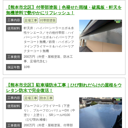
【熊本市北区】付帯部塗装｜色褪せた雨樋・破風板・軒天を
無機塗料で艶やかにリフレッシュ！
工事内容
足場工事
付帯部塗装
軒天井：ハイパーシーラーエポ＆水
使用材料
性ケンエース／その他付帯部：ハイ
パーシーラーエポ＆ハイパーリアク
ターコート無機／鉄骨：ハイポンフ
ァインプライマーⅡ＆ハイパーリア
クターコート無機
200万円（外壁・屋根塗装、防水工
工事費用
事、足場代含む）
10年
保証年数
【熊本市北区】駐車場防水工事｜ひび割れだらけの屋根をウ
レタン防水で完全復活！
工事内容
足場工事
防水工事
プルーフロンプライマーS（下塗
使用材料
り）、プルーフロンバリューDX（中
塗り・上塗り）、SRシールH100
（ひび割れ補修）
200万円（外壁・屋根塗装、付帯部
工事費用