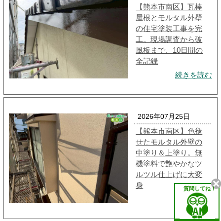
【熊本市南区】瓦棒
屋根とモルタル外壁
の住宅塗装工事を完
工。現場調査から破
風板まで、10日間の
全記録
続きを読む
2026年07月25日
【熊本市南区】色褪
せたモルタル外壁の
中塗り＆上塗り。無
機塗料で艶やかなツ
ルツル仕上げに大変
身
質問してね！
続きを読む