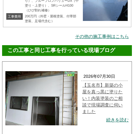
り）、プルーフロンバリューDX（中
塗り・上塗り）、SRシールH100
（ひび割れ補修）
200万円（外壁・屋根塗装、付帯部
工事費用
塗装、足場代含む）
その他の施工事例はこちら
この工事と同じ工事を行っている現場ブログ
2026年07月30日
【玉名市】新築の小
屋を真っ黒に塗りた
い！内装塗装のご相
談で現場調査に伺い
ました
続きを読む