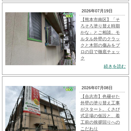
2026年07月19日
【熊本市南区】「そ
ろそろ塗り替え時期
かな」とご相談。モ
ルタル外壁のクラッ
クと木部の傷みをプ
ロの目で徹底チェッ
ク
続きを読む
2026年07月08日
【合志市】色褪せた
外壁の塗り替え工事
がスタート。くさび
式足場の仮設と、着
工前の挨拶回りへの
こだわり