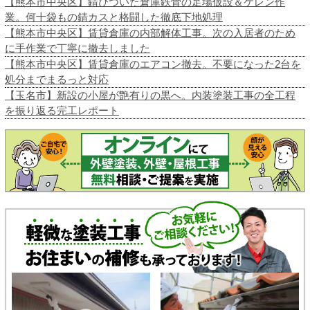
【熊本市中央区】錆びついた倉庫鉄骨の足場仮設＆ケレン作
業。何十袋もの錆カスと格闘した徹底下地処理
【熊本市中央区】賃貸倉庫の内部解体工事。次の入居者のため
に手作業で丁寧に撤去しました
【熊本市中央区】賃貸倉庫のエアコン撤去。不要になった2台を
処分までまるっと対応
【玉名市】新設の小屋が艶有りの黒へ。内装塗装工事の全工程
を振り返る完工レポート