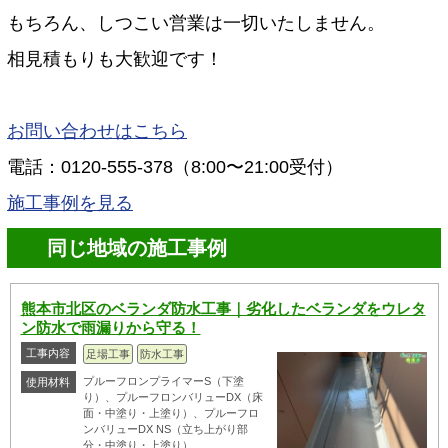
もちろん、しつこい営業は一切いたしません。
相見積もりも大歓迎です！
お問い合わせはこちら
電話：0120-555-378（8:00〜21:00受付）
施工事例を見る
同じ地域の施工事例
熊本市北区のベランダ防水工事｜劣化したベランダをウレタ
ン防水で雨漏りから守る！
工事内容
足場工事
防水工事
プルーフロンプライマーS（下塗
使用材料
り）、プルーフロンバリューDX（床
面・中塗り・上塗り）、プルーフロ
ンバリューDX NS（立ち上がり部
分・中塗り・上塗り）