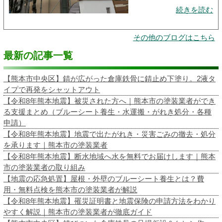
続きを読む
その他のブログはこちら
最新の記事一覧
【熊本市中央区】錆が広がった倉庫鉄骨に錆止め下塗り。2液タ
イプで再発をシャットアウト
【令和8年熊本地震】被災された方へ｜熊本市の塗装業者ができ
る支援まとめ（ブルーシート養生・水運搬・がれき処分・各種
申請）
【令和8年熊本地震】地震で出たがれき・災害ごみの撤去・処分
を承ります｜熊本市の塗装業者
【令和8年熊本地震】断水地域へ水を無料でお届けします｜熊本
市の塗装業者の取り組み
【地震の応急処置】屋根・外壁のブルーシート養生とは？費
用・無料点検を熊本市の塗装業者が解説
【令和8年熊本地震】罹災証明書と地震保険の申請方法をわかり
やすく解説｜熊本市の塗装業者が徹底ガイド