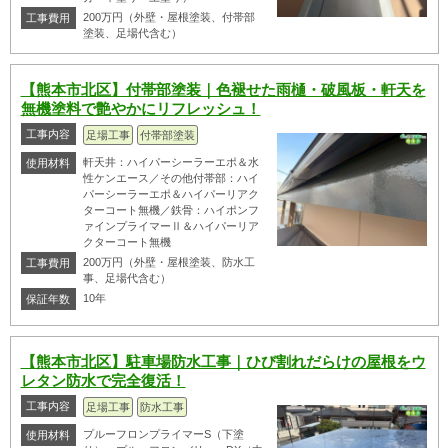
200万円（外壁・屋根塗装、付帯部
工事費用
塗装、足場代含む）
【熊本市北区】付帯部塗装｜色褪せた雨樋・破風板・軒天を
無機塗料で艶やかにリフレッシュ！
工事内容
足場工事
付帯部塗装
軒天井：ハイパーシーラーエポ＆水
使用材料
性ケンエース／その他付帯部：ハイ
パーシーラーエポ＆ハイパーリアク
ターコート無機／鉄骨：ハイポンフ
ァインプライマーⅡ＆ハイパーリア
クターコート無機
200万円（外壁・屋根塗装、防水工
工事費用
事、足場代含む）
10年
保証年数
【熊本市北区】駐車場防水工事｜ひび割れだらけの屋根をウ
レタン防水で完全復活！
工事内容
足場工事
防水工事
プルーフロンプライマーS（下塗
使用材料