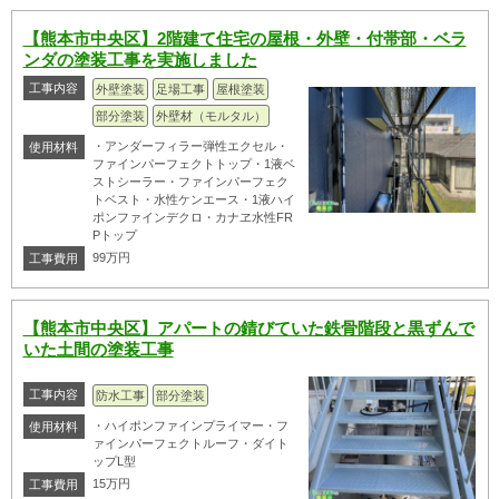
【熊本市中央区】2階建て住宅の屋根・外壁・付帯部・ベラ
ンダの塗装工事を実施しました
工事内容
外壁塗装
足場工事
屋根塗装
部分塗装
外壁材（モルタル）
・アンダーフィラー弾性エクセル・
使用材料
ファインパーフェクトトップ・1液ベ
ストシーラー・ファインパーフェク
トベスト・水性ケンエース・1液ハイ
ポンファインデクロ・カナヱ水性FR
Pトップ
99万円
工事費用
【熊本市中央区】アパートの錆びていた鉄骨階段と黒ずんで
いた土間の塗装工事
工事内容
防水工事
部分塗装
・ハイポンファインプライマー・フ
使用材料
ァインパーフェクトルーフ・ダイト
ップL型
15万円
工事費用