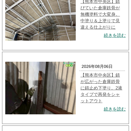
【熊本市中央区】錆
びていた倉庫鉄骨が
無機塗料で大変身。
中塗り＆上塗りで見
違える仕上がりに
続きを読む
2026年08月06日
【熊本市中央区】錆
が広がった倉庫鉄骨
に錆止め下塗り。2液
タイプで再発をシャ
ットアウト
続きを読む