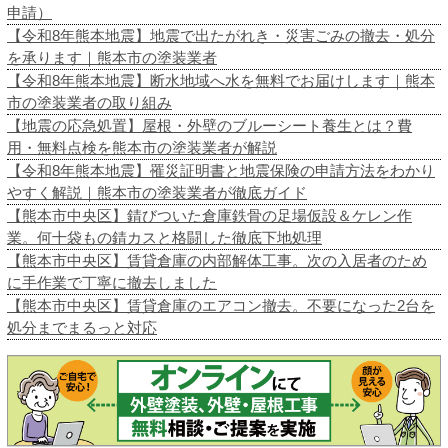
申請）
【令和8年熊本地震】地震で出たがれき・災害ごみの撤去・処分
を承ります｜熊本市の塗装業者
【令和8年熊本地震】断水地域へ水を無料でお届けします｜熊本
市の塗装業者の取り組み
【地震の応急処置】屋根・外壁のブルーシート養生とは？費
用・無料点検を熊本市の塗装業者が解説
【令和8年熊本地震】罹災証明書と地震保険の申請方法をわかり
やすく解説｜熊本市の塗装業者が徹底ガイド
【熊本市中央区】錆びついた倉庫鉄骨の足場仮設＆ケレン作
業。何十袋もの錆カスと格闘した徹底下地処理
【熊本市中央区】賃貸倉庫の内部解体工事。次の入居者のため
に手作業で丁寧に撤去しました
【熊本市中央区】賃貸倉庫のエアコン撤去。不要になった2台を
処分までまるっと対応