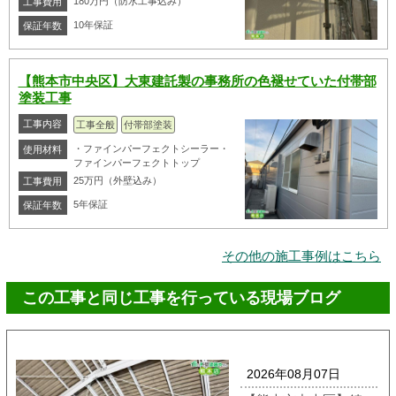
180万円（防水工事込み）
工事費用
10年保証
保証年数
【熊本市中央区】大東建託製の事務所の色褪せていた付帯部
塗装工事
工事内容
工事全般
付帯部塗装
・ファインパーフェクトシーラー・
使用材料
ファインパーフェクトトップ
25万円（外壁込み）
工事費用
5年保証
保証年数
その他の施工事例はこちら
この工事と同じ工事を行っている現場ブログ
2026年08月07日