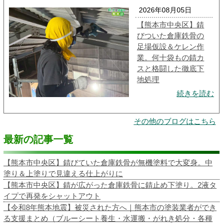
2026年08月05日
【熊本市中央区】錆
びついた倉庫鉄骨の
足場仮設＆ケレン作
業。何十袋もの錆カ
スと格闘した徹底下
地処理
続きを読む
その他のブログはこちら
最新の記事一覧
【熊本市中央区】錆びていた倉庫鉄骨が無機塗料で大変身。中
塗り＆上塗りで見違える仕上がりに
【熊本市中央区】錆が広がった倉庫鉄骨に錆止め下塗り。2液タ
イプで再発をシャットアウト
【令和8年熊本地震】被災された方へ｜熊本市の塗装業者ができ
る支援まとめ（ブルーシート養生・水運搬・がれき処分・各種