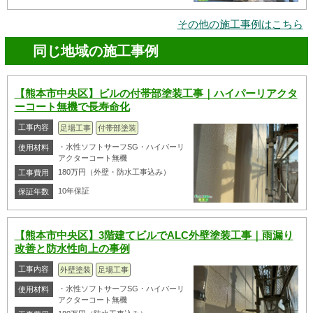
その他の施工事例はこちら
同じ地域の施工事例
【熊本市中央区】ビルの付帯部塗装工事｜ハイパーリアクタ
ーコート無機で長寿命化
工事内容
足場工事
付帯部塗装
・水性ソフトサーフSG・ハイパーリ
使用材料
アクターコート無機
180万円（外壁・防水工事込み）
工事費用
10年保証
保証年数
【熊本市中央区】3階建てビルでALC外壁塗装工事｜雨漏り
改善と防水性向上の事例
工事内容
外壁塗装
足場工事
・水性ソフトサーフSG・ハイパーリ
使用材料
アクターコート無機