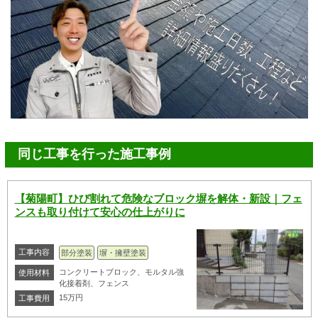
同じ工事を行った施工事例
【菊陽町】ひび割れて危険なブロック塀を解体・新設｜フェ
ンスも取り付けて安心の仕上がりに
工事内容
部分塗装
塀・擁壁塗装
コンクリートブロック、モルタル強
使用材料
化接着剤、フェンス
15万円
工事費用