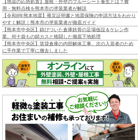
【地震の応急処置】屋根・外壁のブルーシート養生とは？費
用・無料点検を熊本市の塗装業者が解説
【令和8年熊本地震】罹災証明書と地震保険の申請方法をわかり
やすく解説｜熊本市の塗装業者が徹底ガイド
【熊本市中央区】錆びついた倉庫鉄骨の足場仮設＆ケレン作
業。何十袋もの錆カスと格闘した徹底下地処理
【熊本市中央区】賃貸倉庫の内部解体工事。次の入居者のため
に手作業で丁寧に撤去しました