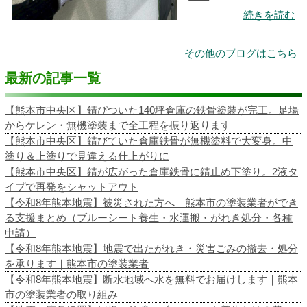
続きを読む
その他のブログはこちら
最新の記事一覧
【熊本市中央区】錆びついた140坪倉庫の鉄骨塗装が完工。足場
からケレン・無機塗装まで全工程を振り返ります
【熊本市中央区】錆びていた倉庫鉄骨が無機塗料で大変身。中
塗り＆上塗りで見違える仕上がりに
【熊本市中央区】錆が広がった倉庫鉄骨に錆止め下塗り。2液タ
イプで再発をシャットアウト
【令和8年熊本地震】被災された方へ｜熊本市の塗装業者ができ
る支援まとめ（ブルーシート養生・水運搬・がれき処分・各種
申請）
【令和8年熊本地震】地震で出たがれき・災害ごみの撤去・処分
を承ります｜熊本市の塗装業者
【令和8年熊本地震】断水地域へ水を無料でお届けします｜熊本
市の塗装業者の取り組み