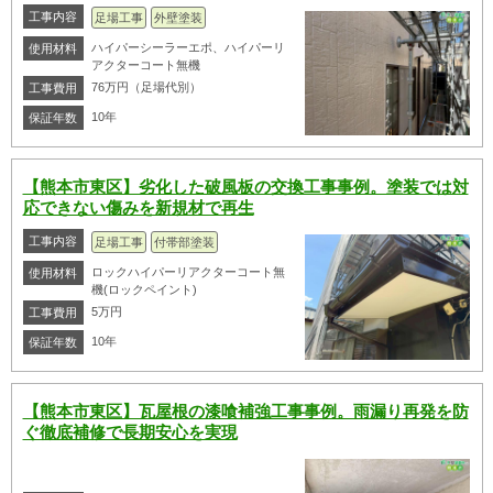
工事内容
足場工事
外壁塗装
ハイパーシーラーエポ、ハイパーリ
使用材料
アクターコート無機
76万円（足場代別）
工事費用
10年
保証年数
【熊本市東区】劣化した破風板の交換工事事例。塗装では対
応できない傷みを新規材で再生
工事内容
足場工事
付帯部塗装
ロックハイパーリアクターコート無
使用材料
機(ロックペイント)
5万円
工事費用
10年
保証年数
【熊本市東区】瓦屋根の漆喰補強工事事例。雨漏り再発を防
ぐ徹底補修で長期安心を実現