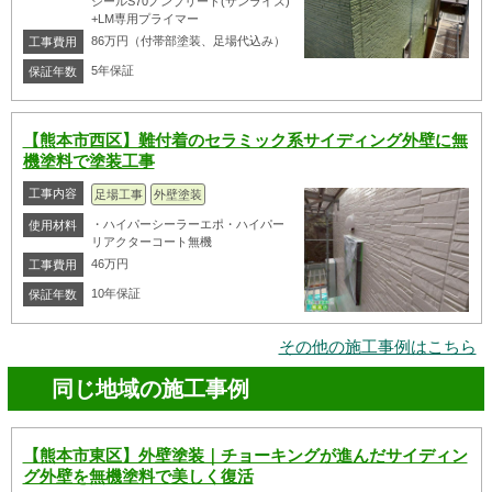
シールS70ノンブリード(サンライズ)
+LM専用プライマー
86万円（付帯部塗装、足場代込み）
工事費用
5年保証
保証年数
【熊本市西区】難付着のセラミック系サイディング外壁に無
機塗料で塗装工事
工事内容
足場工事
外壁塗装
・ハイパーシーラーエポ・ハイパー
使用材料
リアクターコート無機
46万円
工事費用
10年保証
保証年数
その他の施工事例はこちら
同じ地域の施工事例
【熊本市東区】外壁塗装｜チョーキングが進んだサイディン
グ外壁を無機塗料で美しく復活