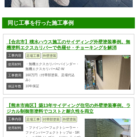
同じ工事を行った施工事例
【合志市】積水ハウス施工のサイディング外壁塗装事例。無
機塗料エクスカリバーで色褪せ・チョーキングを解消
工事内容
足場工事
外壁塗装
・無機エクスカリバーバインダー・
使用材料
無機エクスカリバーAZ-W
160万円（付帯部塗装、足場代込
工事費用
み）
10年保証
保証年数
【熊本市南区】築13年サイディング住宅の外壁塗装事例。ラ
ジカル制御形塗料でコストと耐久性を両立
工事内容
足場工事
付帯部塗装
外壁塗装
・ファインパーフェクトシーラー・
使用材料
ファインパーフェクトトップsi・SR