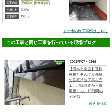
工事内容
足場工事
付帯部塗装
黒漆喰
使用材料
15万円
工事費用
その他の施工事例はこちら
この工事と同じ工事を行っている現場ブログ
2026年07月29日
【熊本市南区】瓦棒
屋根とモルタル外壁
の住宅塗装工事を完
工。現場調査から破
風板まで、10日間の
全記録
続きを読む