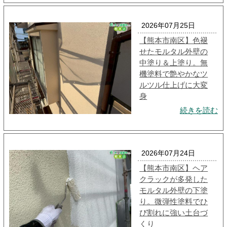
2026年07月25日
【熊本市南区】色褪
せたモルタル外壁の
中塗り＆上塗り。無
機塗料で艶やかなツ
ルツル仕上げに大変
身
続きを読む
2026年07月24日
【熊本市南区】ヘア
クラックが多発した
モルタル外壁の下塗
り。微弾性塗料でひ
び割れに強い土台づ
くり