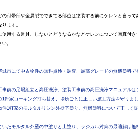
どの付帯部や金属製でできてる部位は塗装する前にケレンと言って
なります。
に使用する道具、しないとどうなるかなどケレンについて写真付き
さい。
宇城市にて中古物件の無料点検・調査、最高グレードの無機塗料で
工事前の足場組立と高圧洗浄、塗装工事前の高圧洗浄マニュアルは
の1軒家コーキング打ち替え、場所ごとに正しい施工方法を守りま
物件1軒家のモルタルリシン外壁下塗り、無機塗料について正しく
ていたモルタル外壁の中塗りと上塗り、ラジカル対策の最適解は無