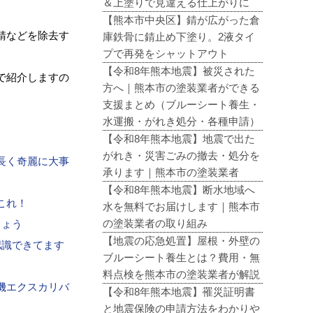
＆上塗りで見違える仕上がりに
【熊本市中央区】錆が広がった倉
錆などを除去す
庫鉄骨に錆止め下塗り。2液タイ
プで再発をシャットアウト
【令和8年熊本地震】被災された
で紹介しますの
方へ｜熊本市の塗装業者ができる
支援まとめ（ブルーシート養生・
水運搬・がれき処分・各種申請）
【令和8年熊本地震】地震で出た
がれき・災害ごみの撤去・処分を
長く奇麗に大事
承ります｜熊本市の塗装業者
【令和8年熊本地震】断水地域へ
これ！
水を無料でお届けします｜熊本市
の塗装業者の取り組み
しょう
【地震の応急処置】屋根・外壁の
認識できてます
ブルーシート養生とは？費用・無
料点検を熊本市の塗装業者が解説
機エクスカリバ
【令和8年熊本地震】罹災証明書
と地震保険の申請方法をわかりや