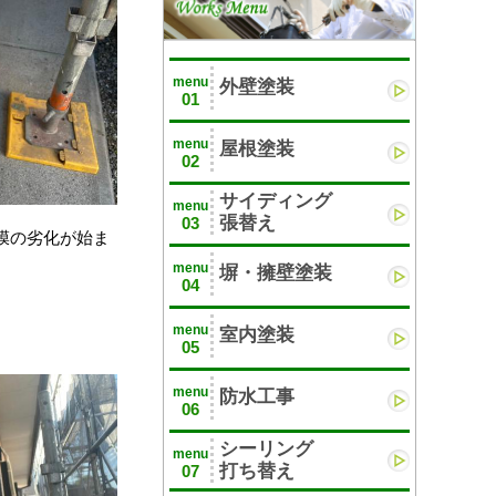
menu
外壁塗装
01
menu
屋根塗装
02
サイディング
menu
張替え
03
膜の劣化が始ま
menu
塀・擁壁塗装
04
menu
室内塗装
05
menu
防水工事
06
シーリング
menu
打ち替え
07