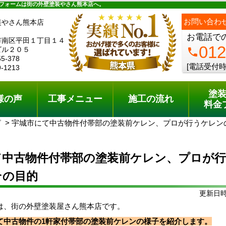
ュー
施工の流れ
会社概要
料金プラン
無料点検
フォームは街の外壁塗装やさん熊本店へ。
ph
お問い合わ
装やさん熊本店
お電話で
市南区平田１丁目１４
012
ビル２０５
phone
55-378
[電話受付時
9-1213
塗
様の声
工事メニュー
施工の流れ
料金
グ
宇城市にて中古物件付帯部の塗装前ケレン、プロが行うケレン
て中古物件付帯部の塗装前ケレン、プロが
その目的
更新日時:
は、街の外壁塗装屋さん熊本店です。
て中古物件の1軒家付帯部の塗装前ケレンの様子を紹介します。