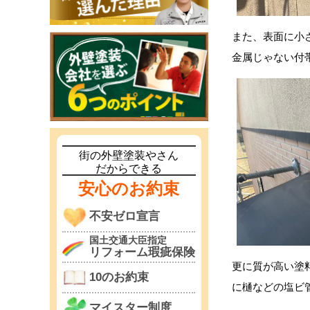
また、表面に小
金属じゃない付
街の外壁塗装やさん
だからできる
安心のお約束
不安ゼロ宣言
国土交通大臣指定
リフォーム瑕疵保険
更に質が高い塗
10のお約束
に樋などの塩ビ
マイスター制度