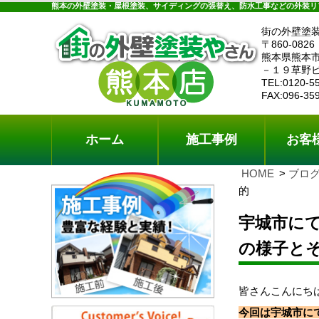
ホーム
施工事例
お客様の声
工事メニ
熊本の外壁塗装・屋根塗装、サイディングの張替え、防水工事などの外装リ
街の外壁塗
〒860-0826
熊本県熊本
－１９草野
TEL:0120-5
FAX:096-35
ホーム
施工事例
お客
HOME
ブロ
的
宇城市に
の様子と
皆さんこんにち
今回は宇城市に