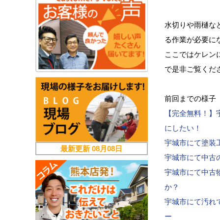
水切りや雨樋な
る作業が必要に
ここではケレン
で是非ご覧くだ
前回までの様子
【完全無料！】
にしたい！
宇城市にて塗装
最新更新
08月08日
宇城市にて中古
宇城市にて中古
か？
宇城市にて汚れ
ー