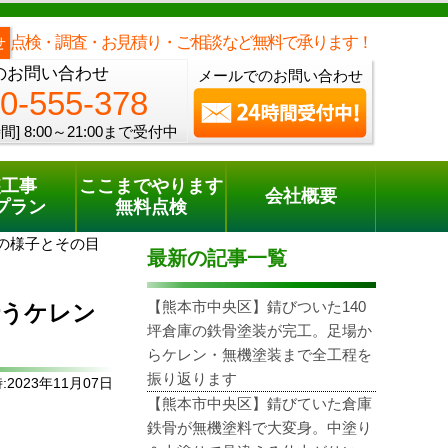
メールでのご相談
電話でのご相談
[8:00～21:00まで受付中]
0120-555-378
one
点検・調査・お見積り・ご相談など無料で承ります！
せ
のお問い合わせ
メールでのお問い合わせ
0-555-378
間]
8:00～21:00まで受付中
装工事
ここまでやります
会社概要
プラン
無料点検
の様子とその目
最新の記事一覧
【熊本市中央区】錆びついた140
行うケレン
坪倉庫の鉄骨塗装が完工。足場か
らケレン・無機塗装まで全工程を
振り返ります
2023年11月07日
【熊本市中央区】錆びていた倉庫
鉄骨が無機塗料で大変身。中塗り