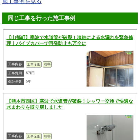
施工事例を見る
同じ工事を行った施工事例
【山都町】寒波で水道管が破裂！凍結による水漏れを緊急修
理｜パイプカバーで再発防止も万全に
工事内容
工事全般
凍害
5万円
工事費用
5年
保証年数
【熊本市西区】寒波で水道管が破裂！シャワー交換で快適な
水まわりを取り戻しました
工事内容
工事全般
凍害