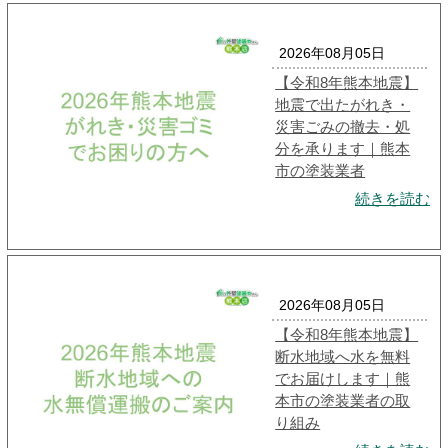
2026年08月05日
【令和8年熊本地震】
地震で出たがれき・
災害ごみの撤去・処
分を承ります｜熊本
市の塗装業者
続きを読む
2026年08月05日
【令和8年熊本地震】
断水地域へ水を無料
でお届けします｜熊
本市の塗装業者の取
り組み