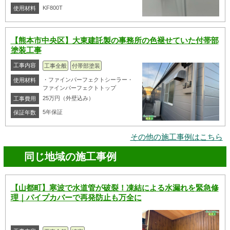
KF800T
使用材料
【熊本市中央区】大東建託製の事務所の色褪せていた付帯部
塗装工事
工事内容
工事全般
付帯部塗装
・ファインパーフェクトシーラー・
使用材料
ファインパーフェクトトップ
25万円（外壁込み）
工事費用
5年保証
保証年数
その他の施工事例はこちら
同じ地域の施工事例
【山都町】寒波で水道管が破裂！凍結による水漏れを緊急修
理｜パイプカバーで再発防止も万全に