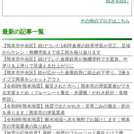
続きを読む
その他のブログはこちら
最新の記事一覧
【熊本市中央区】錆びついた140坪倉庫の鉄骨塗装が完工。足場
からケレン・無機塗装まで全工程を振り返ります
【熊本市中央区】錆びていた倉庫鉄骨が無機塗料で大変身。中
塗り＆上塗りで見違える仕上がりに
【熊本市中央区】錆が広がった倉庫鉄骨に錆止め下塗り。2液タ
イプで再発をシャットアウト
【令和8年熊本地震】被災された方へ｜熊本市の塗装業者ができ
る支援まとめ（ブルーシート養生・水運搬・がれき処分・各種
申請）
【令和8年熊本地震】地震で出たがれき・災害ごみの撤去・処分
を承ります｜熊本市の塗装業者
【令和8年熊本地震】断水地域へ水を無料でお届けします｜熊本
市の塗装業者の取り組み
【地震の応急処置】屋根・外壁のブルーシート養生とは？費