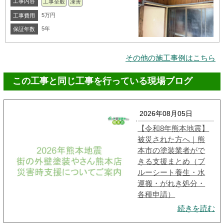
工事内容
工事全般
凍害
5万円
工事費用
5年
保証年数
その他の施工事例はこちら
この工事と同じ工事を行っている現場ブログ
2026年08月05日
【令和8年熊本地震】
被災された方へ｜熊
本市の塗装業者がで
きる支援まとめ（ブ
ルーシート養生・水
運搬・がれき処分・
各種申請）
続きを読む