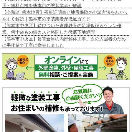
用・無料点検を熊本市の塗装業者が解説
【令和8年熊本地震】罹災証明書と地震保険の申請方法をわかり
やすく解説｜熊本市の塗装業者が徹底ガイド
【熊本市中央区】錆びついた倉庫鉄骨の足場仮設＆ケレン作
業。何十袋もの錆カスと格闘した徹底下地処理
【熊本市中央区】賃貸倉庫の内部解体工事。次の入居者のため
に手作業で丁寧に撤去しました