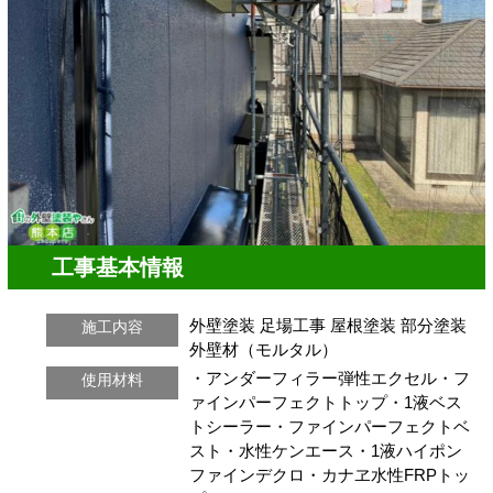
工事基本情報
外壁塗装
足場工事
屋根塗装
部分塗装
施工内容
外壁材（モルタル）
・アンダーフィラー弾性エクセル・フ
使用材料
ァインパーフェクトトップ・1液ベス
トシーラー・ファインパーフェクトベ
スト・水性ケンエース・1液ハイポン
ファインデクロ・カナヱ水性FRPトッ