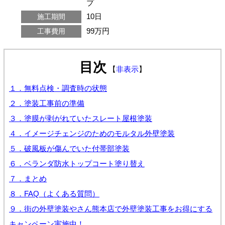
プ
10日
施工期間
99万円
工事費用
目次
【
非表示
】
１．無料点検・調査時の状態
２．塗装工事前の準備
３．塗膜が剥がれていたスレート屋根塗装
４．イメージチェンジのためのモルタル外壁塗装
５．破風板が傷んでいた付帯部塗装
６．ベランダ防水トップコート塗り替え
７．まとめ
８．FAQ（よくある質問）
９．街の外壁塗装やさん熊本店で外壁塗装工事をお得にする
キャンペーン実施中！