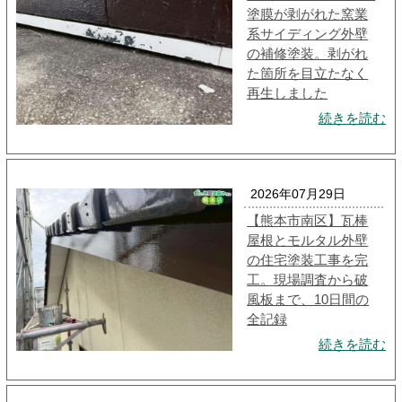
塗膜が剥がれた窯業
系サイディング外壁
の補修塗装。剥がれ
た箇所を目立たなく
再生しました
続きを読む
2026年07月29日
【熊本市南区】瓦棒
屋根とモルタル外壁
の住宅塗装工事を完
工。現場調査から破
風板まで、10日間の
全記録
続きを読む