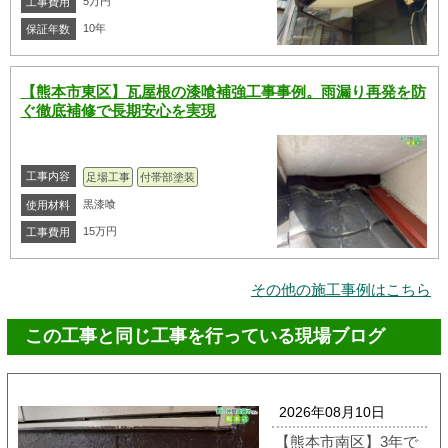
5万円
工事費用
10年
保証年数
【熊本市東区】瓦屋根の漆喰補強工事事例。雨漏り再発を防
ぐ徹底補修で長期安心を実現
工事内容
足場工事
付帯部塗装
黒漆喰
使用材料
15万円
工事費用
その他の施工事例はこちら
この工事と同じ工事を行っている現場ブログ
2026年08月10日
【熊本市南区】3年で