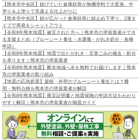
【熊本市中央区】錆びていた倉庫鉄骨が無機塗料で大変身。中
塗り＆上塗りで見違える仕上がりに
【熊本市中央区】錆が広がった倉庫鉄骨に錆止め下塗り。2液タ
イプで再発をシャットアウト
【令和8年熊本地震】被災された方へ｜熊本市の塗装業者ができ
る支援まとめ（ブルーシート養生・水運搬・がれき処分・各種
申請）
【令和8年熊本地震】地震で出たがれき・災害ごみの撤去・処分
を承ります｜熊本市の塗装業者
【令和8年熊本地震】断水地域へ水を無料でお届けします｜熊本
市の塗装業者の取り組み
【地震の応急処置】屋根・外壁のブルーシート養生とは？費
用・無料点検を熊本市の塗装業者が解説
【令和8年熊本地震】罹災証明書と地震保険の申請方法をわかり
やすく解説｜熊本市の塗装業者が徹底ガイド