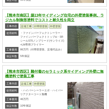
保証年数
【熊本市南区】築13年サイディング住宅の外壁塗装事例。ラ
ジカル制御形塗料でコストと耐久性を両立
工事内容
足場工事
付帯部塗装
外壁塗装
・ファインパーフェクトシーラー・
使用材料
ファインパーフェクトトップsi・SR
シールS70ノンブリード(サンライズ)
+LM専用プライマー
86万円（付帯部塗装、足場代込み）
工事費用
5年保証
保証年数
【熊本市西区】難付着のセラミック系サイディング外壁に無
機塗料で塗装工事
工事内容
足場工事
外壁塗装
・ハイパーシーラーエポ・ハイパー
使用材料
リアクターコート無機
46万円
工事費用
10年保証
保証年数