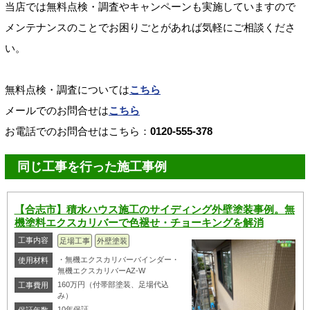
当店では無料点検・調査やキャンペーンも実施していますので
メンテナンスのことでお困りごとがあれば気軽にご相談くださ
い。
無料点検・調査については
こちら
メールでのお問合せは
こちら
お電話でのお問合せはこちら：
0120-555-378
同じ工事を行った施工事例
【合志市】積水ハウス施工のサイディング外壁塗装事例。無
機塗料エクスカリバーで色褪せ・チョーキングを解消
工事内容
足場工事
外壁塗装
・無機エクスカリバーバインダー・
使用材料
無機エクスカリバーAZ-W
160万円（付帯部塗装、足場代込
工事費用
み）
10年保証