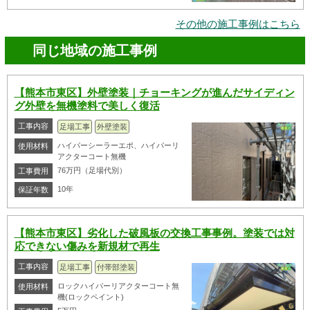
その他の施工事例はこちら
同じ地域の施工事例
【熊本市東区】外壁塗装｜チョーキングが進んだサイディン
グ外壁を無機塗料で美しく復活
工事内容
足場工事
外壁塗装
ハイパーシーラーエポ、ハイパーリ
使用材料
アクターコート無機
76万円（足場代別）
工事費用
10年
保証年数
【熊本市東区】劣化した破風板の交換工事事例。塗装では対
応できない傷みを新規材で再生
工事内容
足場工事
付帯部塗装
ロックハイパーリアクターコート無
使用材料
機(ロックペイント)