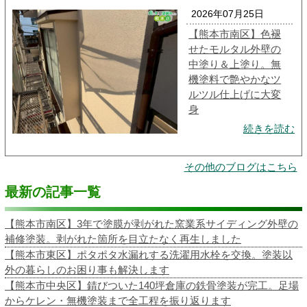
2026年07月25日
【熊本市南区】色褪
せたモルタル外壁の
中塗り＆上塗り。無
機塗料で艶やかなツ
ルツル仕上げに大変
身
続きを読む
その他のブログはこちら
最新の記事一覧
【熊本市南区】3年で塗膜が剥がれた窯業系サイディング外壁の
補修塗装。剥がれた箇所を目立たなく再生しました
【熊本市東区】ポタポタ水漏れする洗濯用水栓を交換。塗装以
外の暮らしのお困り事も解決します
【熊本市中央区】錆びついた140坪倉庫の鉄骨塗装が完工。足場
からケレン・無機塗装まで全工程を振り返ります