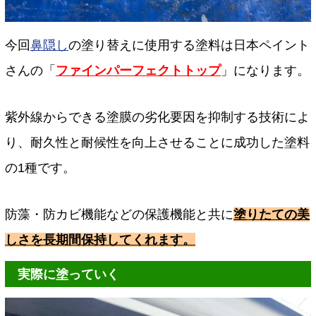
今回
鼻隠し
の塗り替えに使用する塗料は日本ペイント
さんの「
ファインパーフェクトトップ
」になります。
紫外線からできる塗膜の劣化要因を抑制する技術によ
り、耐久性と耐候性を向上させることに成功した塗料
の1種です。
防藻・防カビ機能などの保護機能と共に
塗りたての美
しさを長期間保持してくれます。
実際に塗っていく