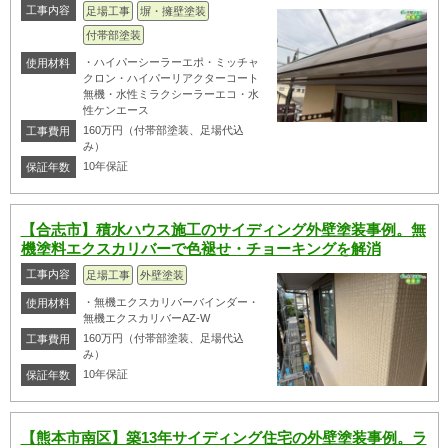
工事内容
足場工事
塀・擁壁塗装
付帯部塗装
・ハイパーシーラーエポ・ミッチャ
使用材料
クロン・ハイパーリアクターコート
無機・水性ミラクシーラーエコ・水
性ケンエース
160万円（付帯部塗装、足場代込
工事費用
み）
10年保証
保証年数
【合志市】積水ハウス施工のサイディング外壁塗装事例。無
機塗料エクスカリバーで色褪せ・チョーキングを解消
工事内容
足場工事
外壁塗装
・無機エクスカリバーバインダー・
使用材料
無機エクスカリバーAZ-W
160万円（付帯部塗装、足場代込
工事費用
み）
10年保証
保証年数
【熊本市南区】築13年サイディング住宅の外壁塗装事例。ラ