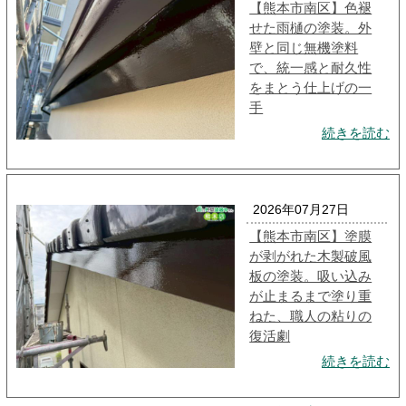
【熊本市南区】色褪
せた雨樋の塗装。外
壁と同じ無機塗料
で、統一感と耐久性
をまとう仕上げの一
手
続きを読む
2026年07月27日
【熊本市南区】塗膜
が剥がれた木製破風
板の塗装。吸い込み
が止まるまで塗り重
ねた、職人の粘りの
復活劇
続きを読む