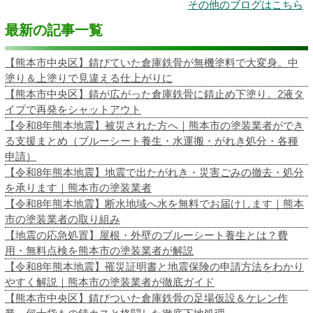
その他のブログはこちら
最新の記事一覧
【熊本市中央区】錆びていた倉庫鉄骨が無機塗料で大変身。中
塗り＆上塗りで見違える仕上がりに
【熊本市中央区】錆が広がった倉庫鉄骨に錆止め下塗り。2液タ
イプで再発をシャットアウト
【令和8年熊本地震】被災された方へ｜熊本市の塗装業者ができ
る支援まとめ（ブルーシート養生・水運搬・がれき処分・各種
申請）
【令和8年熊本地震】地震で出たがれき・災害ごみの撤去・処分
を承ります｜熊本市の塗装業者
【令和8年熊本地震】断水地域へ水を無料でお届けします｜熊本
市の塗装業者の取り組み
【地震の応急処置】屋根・外壁のブルーシート養生とは？費
用・無料点検を熊本市の塗装業者が解説
【令和8年熊本地震】罹災証明書と地震保険の申請方法をわかり
やすく解説｜熊本市の塗装業者が徹底ガイド
【熊本市中央区】錆びついた倉庫鉄骨の足場仮設＆ケレン作