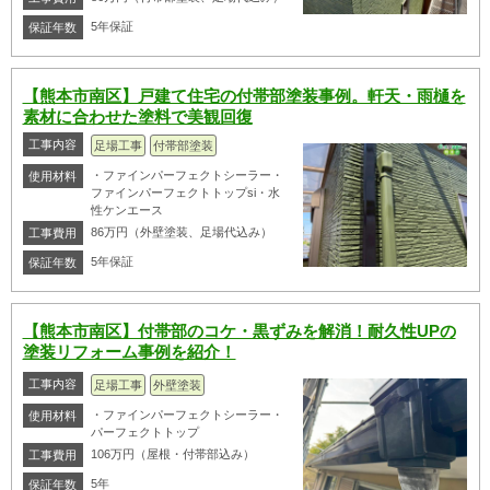
5年保証
保証年数
【熊本市南区】戸建て住宅の付帯部塗装事例。軒天・雨樋を
素材に合わせた塗料で美観回復
工事内容
足場工事
付帯部塗装
・ファインパーフェクトシーラー・
使用材料
ファインパーフェクトトップsi・水
性ケンエース
86万円（外壁塗装、足場代込み）
工事費用
5年保証
保証年数
【熊本市南区】付帯部のコケ・黒ずみを解消！耐久性UPの
塗装リフォーム事例を紹介！
工事内容
足場工事
外壁塗装
・ファインパーフェクトシーラー・
使用材料
パーフェクトトップ
106万円（屋根・付帯部込み）
工事費用
5年
保証年数