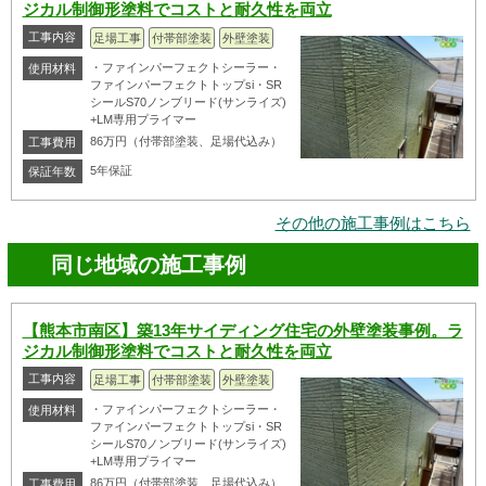
ジカル制御形塗料でコストと耐久性を両立
工事内容
足場工事
付帯部塗装
外壁塗装
・ファインパーフェクトシーラー・
使用材料
ファインパーフェクトトップsi・SR
シールS70ノンブリード(サンライズ)
+LM専用プライマー
86万円（付帯部塗装、足場代込み）
工事費用
5年保証
保証年数
その他の施工事例はこちら
同じ地域の施工事例
【熊本市南区】築13年サイディング住宅の外壁塗装事例。ラ
ジカル制御形塗料でコストと耐久性を両立
工事内容
足場工事
付帯部塗装
外壁塗装
・ファインパーフェクトシーラー・
使用材料
ファインパーフェクトトップsi・SR
シールS70ノンブリード(サンライズ)
+LM専用プライマー
86万円（付帯部塗装、足場代込み）
工事費用