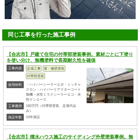
同じ工事を行った施工事例
【合志市】戸建て住宅の付帯部塗装事例。素材ごとに下塗り
を使い分け、無機塗料で長期耐久性を確保
工事内容
足場工事
塀・擁壁塗装
付帯部塗装
・ハイパーシーラーエポ・ミッチャ
使用材料
クロン・ハイパーリアクターコート
無機・水性ミラクシーラーエコ・水
性ケンエース
160万円（付帯部塗装、足場代込
工事費用
み）
10年保証
保証年数
【合志市】積水ハウス施工のサイディング外壁塗装事例。無