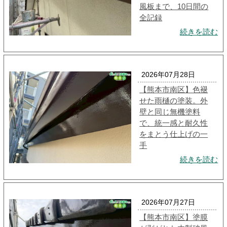
風板まで、10日間の
全記録
続きを読む
2026年07月28日
【熊本市南区】色褪
せた雨樋の塗装。外
壁と同じ無機塗料
で、統一感と耐久性
をまとう仕上げの一
手
続きを読む
2026年07月27日
【熊本市南区】塗膜