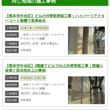
同じ地域の施工事例
【熊本市中央区】ビルの付帯部塗装工事｜ハイパーリアクタ
ーコート無機で長寿命化
工事内容
足場工事
付帯部塗装
・水性ソフトサーフSG・ハイパーリ
使用材料
アクターコート無機
180万円（外壁・防水工事込み）
工事費用
10年保証
保証年数
【熊本市中央区】3階建てビルでALC外壁塗装工事｜雨漏り
改善と防水性向上の事例
工事内容
外壁塗装
足場工事
・水性ソフトサーフSG・ハイパーリ
使用材料
アクターコート無機
180万円（防水工事込み）
工事費用
10年保証
保証年数