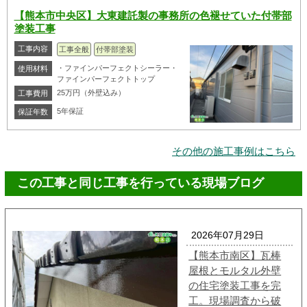
【熊本市中央区】大東建託製の事務所の色褪せていた付帯部
塗装工事
工事内容
工事全般
付帯部塗装
・ファインパーフェクトシーラー・
使用材料
ファインパーフェクトトップ
25万円（外壁込み）
工事費用
5年保証
保証年数
その他の施工事例はこちら
この工事と同じ工事を行っている現場ブログ
2026年07月29日
【熊本市南区】瓦棒
屋根とモルタル外壁
の住宅塗装工事を完
工。現場調査から破