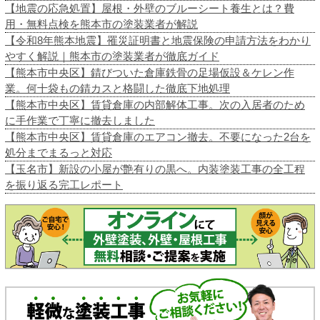
【地震の応急処置】屋根・外壁のブルーシート養生とは？費
用・無料点検を熊本市の塗装業者が解説
【令和8年熊本地震】罹災証明書と地震保険の申請方法をわかり
やすく解説｜熊本市の塗装業者が徹底ガイド
【熊本市中央区】錆びついた倉庫鉄骨の足場仮設＆ケレン作
業。何十袋もの錆カスと格闘した徹底下地処理
【熊本市中央区】賃貸倉庫の内部解体工事。次の入居者のため
に手作業で丁寧に撤去しました
【熊本市中央区】賃貸倉庫のエアコン撤去。不要になった2台を
処分までまるっと対応
【玉名市】新設の小屋が艶有りの黒へ。内装塗装工事の全工程
を振り返る完工レポート