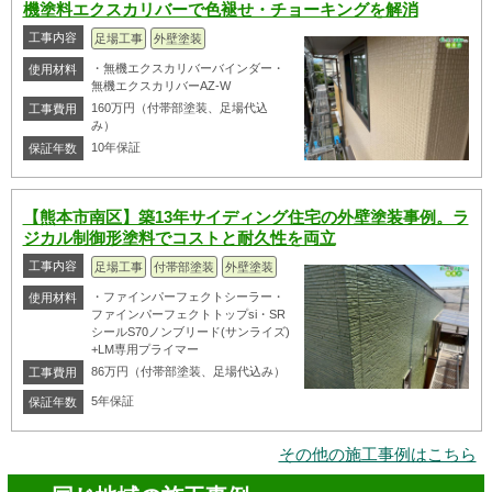
機塗料エクスカリバーで色褪せ・チョーキングを解消
工事内容
足場工事
外壁塗装
・無機エクスカリバーバインダー・
使用材料
無機エクスカリバーAZ-W
160万円（付帯部塗装、足場代込
工事費用
み）
10年保証
保証年数
【熊本市南区】築13年サイディング住宅の外壁塗装事例。ラ
ジカル制御形塗料でコストと耐久性を両立
工事内容
足場工事
付帯部塗装
外壁塗装
・ファインパーフェクトシーラー・
使用材料
ファインパーフェクトトップsi・SR
シールS70ノンブリード(サンライズ)
+LM専用プライマー
86万円（付帯部塗装、足場代込み）
工事費用
5年保証
保証年数
その他の施工事例はこちら