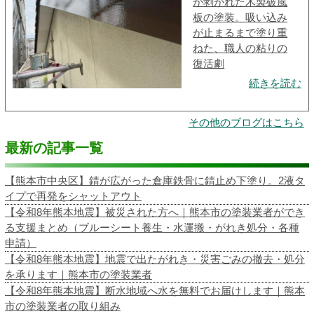
が剥がれた木製破風
板の塗装。吸い込み
が止まるまで塗り重
ねた、職人の粘りの
復活劇
続きを読む
その他のブログはこちら
最新の記事一覧
【熊本市中央区】錆が広がった倉庫鉄骨に錆止め下塗り。2液タ
イプで再発をシャットアウト
【令和8年熊本地震】被災された方へ｜熊本市の塗装業者ができ
る支援まとめ（ブルーシート養生・水運搬・がれき処分・各種
申請）
【令和8年熊本地震】地震で出たがれき・災害ごみの撤去・処分
を承ります｜熊本市の塗装業者
【令和8年熊本地震】断水地域へ水を無料でお届けします｜熊本
市の塗装業者の取り組み